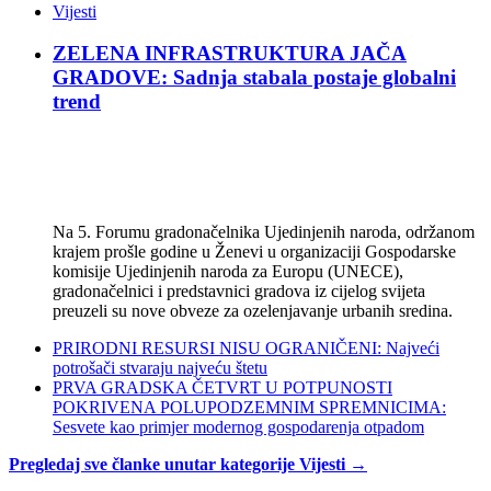
Vijesti
ZELENA INFRASTRUKTURA JAČA
GRADOVE: Sadnja stabala postaje globalni
trend
Na 5. Forumu gradonačelnika Ujedinjenih naroda, održanom
krajem prošle godine u Ženevi u organizaciji Gospodarske
komisije Ujedinjenih naroda za Europu (UNECE),
gradonačelnici i predstavnici gradova iz cijelog svijeta
preuzeli su nove obveze za ozelenjavanje urbanih sredina.
PRIRODNI RESURSI NISU OGRANIČENI: Najveći
potrošači stvaraju najveću štetu
PRVA GRADSKA ČETVRT U POTPUNOSTI
POKRIVENA POLUPODZEMNIM SPREMNICIMA:
Sesvete kao primjer modernog gospodarenja otpadom
Pregledaj sve članke unutar kategorije Vijesti →