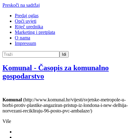
Preskoči na sadržaj
Predaj oglas
Opći uvjeti
Riječ urednika
Marketing i pretplata
O nama
Impressum
Idi
Komunal
-
Časopis za komunalno
gospodarstvo
Komunal
(http://www.komunal.hr/vijesti/svjetske-metropole-u-
borbi-protiv-plastike-angaziran-pristup-iz-londona-i-new-delhija-
norvezani-recikliraju-96-posto-pvc-ambalaze/)
Više