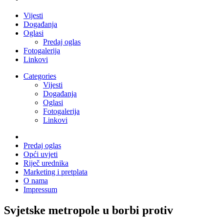
Vijesti
Događanja
Oglasi
Predaj oglas
Fotogalerija
Linkovi
Categories
Vijesti
Događanja
Oglasi
Fotogalerija
Linkovi
Predaj oglas
Opći uvjeti
Riječ urednika
Marketing i pretplata
O nama
Impressum
Svjetske metropole u borbi protiv