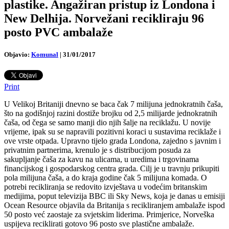
plastike. Angažiran pristup iz Londona i
New Delhija. Norvežani recikliraju 96
posto PVC ambalaže
Objavio:
Komunal
|
31/01/2017
Print
U Velikoj Britaniji dnevno se baca čak 7 milijuna jednokratnih čaša,
što na godišnjoj razini dostiže brojku od 2,5 milijarde jednokratnih
čaša, od čega se samo manji dio njih šalje na reciklažu. U novije
vrijeme, ipak su se napravili pozitivni koraci u sustavima reciklaže i
ove vrste otpada. Upravno tijelo grada Londona, zajedno s javnim i
privatnim partnerima, krenulo je s distribucijom posuda za
sakupljanje čaša za kavu na ulicama, u uredima i trgovinama
financijskog i gospodarskog centra grada.
Cilj je u travnju prikupiti
pola milijuna čaša, a do kraja godine čak 5 milijuna komada. O
potrebi recikliranja se redovito izvještava u vodećim britanskim
medijima, poput televizija BBC ili Sky News, koja je danas u emisiji
Ocean Resource objavila da Britanija s recikliranjem ambalaže ispod
50 posto već zaostaje za svjetskim liderima. Primjerice, Norveška
uspijeva reciklirati gotovo 96 posto sve plastične ambalaže.