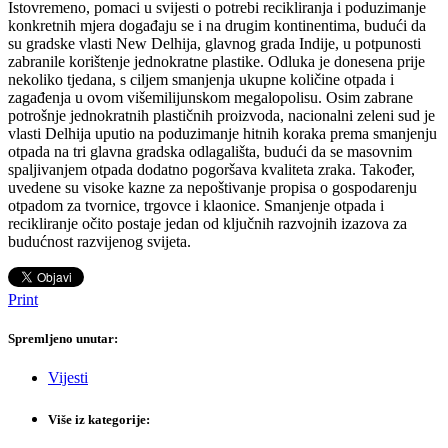
Istovremeno, pomaci u svijesti o potrebi recikliranja i poduzimanje
konkretnih mjera događaju se i na drugim kontinentima, budući da
su gradske vlasti New Delhija, glavnog grada Indije, u potpunosti
zabranile korištenje jednokratne plastike. Odluka je donesena prije
nekoliko tjedana, s ciljem smanjenja ukupne količine otpada i
zagađenja u ovom višemilijunskom megalopolisu. Osim zabrane
potrošnje jednokratnih plastičnih proizvoda, nacionalni zeleni sud je
vlasti Delhija uputio na poduzimanje hitnih koraka prema smanjenju
otpada na tri glavna gradska odlagališta, budući da se masovnim
spaljivanjem otpada dodatno pogoršava kvaliteta zraka. Također,
uvedene su visoke kazne za nepoštivanje propisa o gospodarenju
otpadom za tvornice, trgovce i klaonice. Smanjenje otpada i
recikliranje očito postaje jedan od ključnih razvojnih izazova za
budućnost razvijenog svijeta.
Print
Spremljeno unutar:
Vijesti
Više iz kategorije: