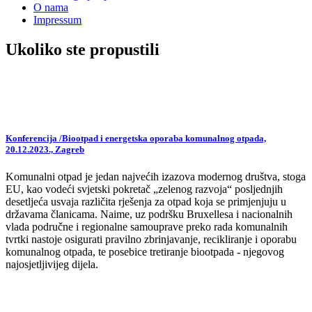
O nama
Impressum
Ukoliko ste propustili
Konferencija /Biootpad i energetska oporaba komunalnog otpada,
20.12.2023., Zagreb
Komunalni otpad je jedan najvećih izazova modernog društva, stoga
EU, kao vodeći svjetski pokretač „zelenog razvoja“ posljednjih
desetljeća usvaja različita rješenja za otpad koja se primjenjuju u
državama članicama. Naime, uz podršku Bruxellesa i nacionalnih
vlada područne i regionalne samouprave preko rada komunalnih
tvrtki nastoje osigurati pravilno zbrinjavanje, recikliranje i oporabu
komunalnog otpada, te posebice tretiranje biootpada - njegovog
najosjetljivijeg dijela.