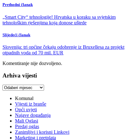
Prethodni članak
„Smart City“ tehnologije! Hrvatska u koraku sa svjetskim
tehnološkim rješenjima koja donose uštede
Slijedeći članak
Slovenija: tri općine čekaju odobrenje iz Bruxellesa za projekt
otpadnih voda od 70 mil. EUR
Komentiranje nije dozvoljeno.
Arhiva vijesti
Arhiva
vijesti
Komunal
Vijesti iz branše
Opći uvjeti
Najave događanja
Mali Oglasi
Predaj oglas
Zanimljivi i korisni Linkovi
Marketing i pretplata