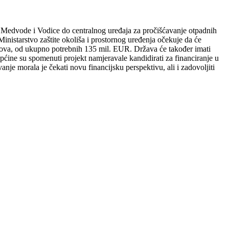
na Medvode i Vodice do centralnog uređaja za pročišćavanje otpadnih
Ministarstvo zaštite okoliša i prostornog uređenja očekuje da će
ndova, od ukupno potrebnih 135 mil. EUR. Država će također imati
pćine su spomenuti projekt namjeravale kandidirati za financiranje u
nje morala je čekati novu financijsku perspektivu, ali i zadovoljiti