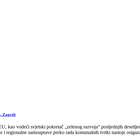
., Zagreb
 kao vodeći svjetski pokretač „zelenog razvoja“ posljednjih desetljeća
 i regionalne samouprave preko rada komunalnih tvrtki nastoje osigurat