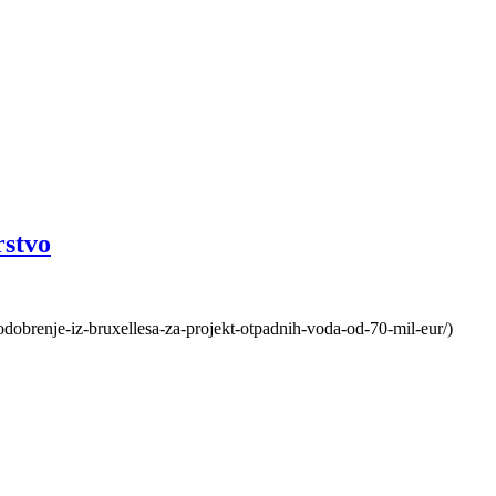
rstvo
-odobrenje-iz-bruxellesa-za-projekt-otpadnih-voda-od-70-mil-eur/)