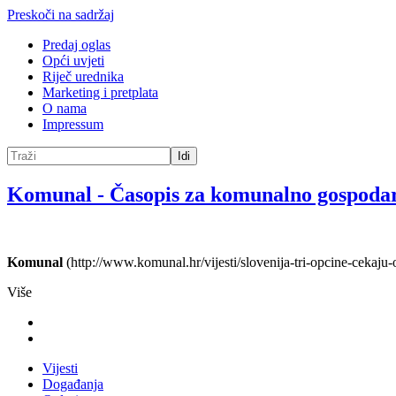
Preskoči na sadržaj
Predaj oglas
Opći uvjeti
Riječ urednika
Marketing i pretplata
O nama
Impressum
Idi
Komunal
-
Časopis za komunalno gospoda
Komunal
(http://www.komunal.hr/vijesti/slovenija-tri-opcine-cekaju
Više
Vijesti
Događanja