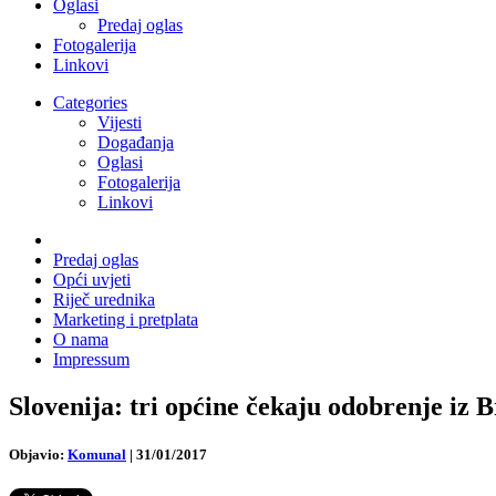
Oglasi
Predaj oglas
Fotogalerija
Linkovi
Categories
Vijesti
Događanja
Oglasi
Fotogalerija
Linkovi
Predaj oglas
Opći uvjeti
Riječ urednika
Marketing i pretplata
O nama
Impressum
Slovenija: tri općine čekaju odobrenje iz 
Objavio:
Komunal
|
31/01/2017