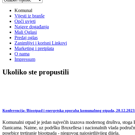
vijesti
Komunal
Vijesti iz branše
Opći uvjeti
Najave događanja
Mali Oglasi
Predaj oglas
Zanimljivi i korisni Linkovi
Marketing i pretplata
O nama
Impressum
Ukoliko ste propustili
Konferencija /Biootpad i energetska oporaba komunalnog otpada, 20.12.2023
Komunalni otpad je jedan najvećih izazova modernog društva, stoga EU,
članicama. Naime, uz podršku Bruxellesa i nacionalnih vlada područne
posebice tretiranje biootpada - njegovog najosjetljivijeg dijela.