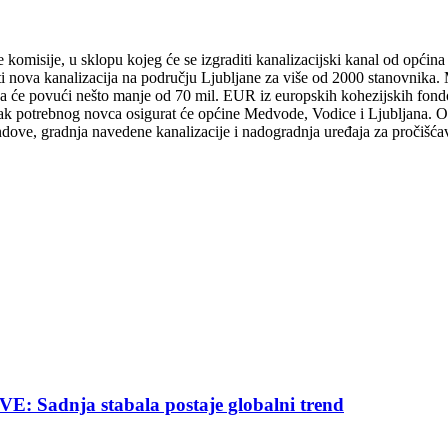
 komisije, u sklopu kojeg će se izgraditi kanalizacijski kanal od opći
ti nova kanalizacija na području Ljubljane za više od 2000 stanovnika.
nija će povući nešto manje od 70 mil. EUR iz europskih kohezijskih fo
tatak potrebnog novca osigurat će općine Medvode, Vodice i Ljubljana. O
ndove, gradnja navedene kanalizacije i nadogradnja uređaja za pročišćava
nja stabala postaje globalni trend