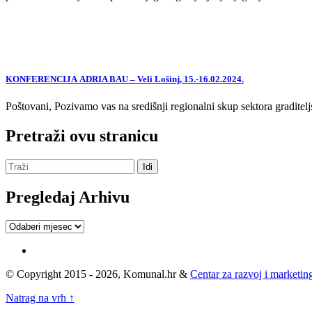
KONFERENCIJA ADRIA BAU – Veli Lošinj, 15.-16.02.2024.
Poštovani, Pozivamo vas na središnji regionalni skup sektora graditelj
Pretraži ovu stranicu
Pregledaj Arhivu
Pregledaj
Arhivu
© Copyright 2015 - 2026, Komunal.hr &
Centar za razvoj i marketing
Natrag na vrh ↑