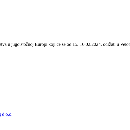
stva u jugoistočnoj Europi koji će se od 15.-16.02.2024. održati u Velom
 d.o.o.