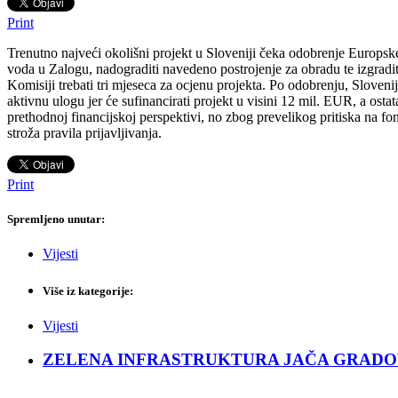
Print
Trenutno najveći okolišni projekt u Sloveniji čeka odobrenje Europske
voda u Zalogu, nadograditi navedeno postrojenje za obradu te izgradi
Komisiji trebati tri mjeseca za ocjenu projekta. Po odobrenju, Slove
aktivnu ulogu jer će sufinancirati projekt u visini 12 mil. EUR, a os
prethodnoj financijskoj perspektivi, no zbog prevelikog pritiska na fo
stroža pravila prijavljivanja.
Print
Spremljeno unutar:
Vijesti
Više iz kategorije:
Vijesti
ZELENA INFRASTRUKTURA JAČA GRADOVE: Sad