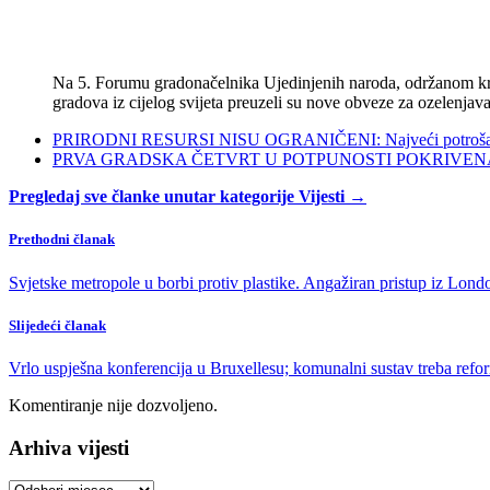
Na 5. Forumu gradonačelnika Ujedinjenih naroda, održanom kra
gradova iz cijelog svijeta preuzeli su nove obveze za ozelenjava
PRIRODNI RESURSI NISU OGRANIČENI: Najveći potrošači s
PRVA GRADSKA ČETVRT U POTPUNOSTI POKRIVENA POL
Pregledaj sve članke unutar kategorije Vijesti →
Prethodni članak
Svjetske metropole u borbi protiv plastike. Angažiran pristup iz Lo
Slijedeći članak
Vrlo uspješna konferencija u Bruxellesu; komunalni sustav treba ref
Komentiranje nije dozvoljeno.
Arhiva vijesti
Arhiva