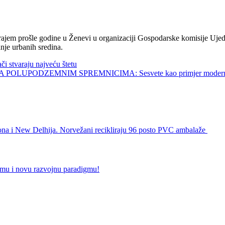
jem prošle godine u Ženevi u organizaciji Gospodarske komisije Ujed
nje urbanih sredina.
tvaraju najveću štetu
UPODZEMNIM SPREMNICIMA: Sesvete kao primjer modernog 
ndona i New Delhija. Norvežani recikliraju 96 posto PVC ambalaže
ormu i novu razvojnu paradigmu!