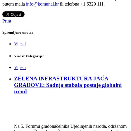
putem maila
info@komunal.hr
ili telefona +1 6329 111.
Print
Spremljeno unutar:
Vijesti
Više iz kategorije:
Vijesti
ZELENA INFRASTRUKTURA JAČA
GRADOVE: Sadnja stabala postaje globalni
trend
Na 5. Forumu gradonačelnika Ujedinjenih naroda, održanom