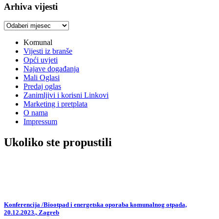
Arhiva vijesti
Arhiva
vijesti
Komunal
Vijesti iz branše
Opći uvjeti
Najave događanja
Mali Oglasi
Predaj oglas
Zanimljivi i korisni Linkovi
Marketing i pretplata
O nama
Impressum
Ukoliko ste propustili
Konferencija /Biootpad i energetska oporaba komunalnog otpada,
20.12.2023., Zagreb