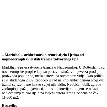
– Markthal – arhitektonsko remek-djelo i jedna od
najmodernijih svjetskih tržnica zatvorenog tipa
Markthal je prva zatvorena tržnica u Nizozemskoj. U Rotterdamu su
nove europske propise koji su postavili strože zahtjeve za prodaju
proizvoda poput ribe, mesa i sireva na otvorenom vidjeli kao priliku
i 19. studenoga 2009. započeo je rad na vrlo ambicioznom projektu:
tržnici svježe hrane kakvu svijet nije vidio. Neobičan oblik zgrade
zaokupio je pažnju javnosti, ali i sami interijer u kojem se nalazi i
najveće umjetničko djelo na svijetu autora Arna Coenena na čak
11.000 m2.
Bruxelles