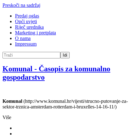
Preskoči na sadržaj
Predaj oglas
Opći uvjeti
Riječ urednika
Marketing i pretplata
O nama
Impressum
Idi
Komunal
-
Časopis za komunalno
gospodarstvo
Komunal
(http://www.komunal.hr/vijesti/strucno-putovanje-za-
sektor-trznica-amsterdam-rotterdam-i-bruxelles-14-16-11/)
Više