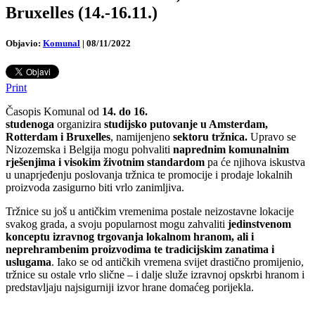
Bruxelles (14.-16.11.)
Objavio:
Komunal
|
08/11/2022
Print
Časopis Komunal od
14. do 16.
studenoga
organizira
studijsko putovanje u Amsterdam,
Rotterdam i Bruxelles
, namijenjeno
sektoru tržnica.
Upravo se
Nizozemska i Belgija mogu pohvaliti
naprednim komunalnim
rješenjima i visokim životnim standardom
pa će njihova iskustva
u unaprjeđenju poslovanja tržnica te promocije i prodaje lokalnih
proizvoda zasigurno biti vrlo zanimljiva.
Tržnice su još u antičkim vremenima postale neizostavne lokacije
svakog grada, a svoju popularnost mogu zahvaliti
jedinstvenom
konceptu izravnog trgovanja lokalnom hranom, ali i
neprehrambenim proizvodima te tradicijskim zanatima i
uslugama
. Iako se od antičkih vremena svijet drastično promijenio,
tržnice su ostale vrlo slične – i dalje služe izravnoj opskrbi hranom i
predstavljaju najsigurniji izvor hrane domaćeg porijekla.