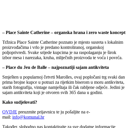
– Place Sainte Catherine – organska hrana i zero waste koncept
Tržnica Place Sainte Catherine poznato je mjesto susreta s lokalnim
proizvođačima i vrlo je predano kontroliranoj, organskoj
poljoprivredi. Svake srijede kupcima je na raspolaganju je širok
izbor mesa i narezaka, kruha, mliječnih proizvoda te voća i povrća.
– Place du Jeu de Balle – najpoznatiji sajam antikviteta
Smješten u popularnoj četvrti Marolles, ovaj popločani trg svaki dan
prima brojne kupce u potrazi za rijetkim biserom u moru antikviteta,
starih fotografija, vintage namještaja ili čak rabljene odjeće. Jedini je
sajam antikviteta koji je otvoren svih 365 dana u godini.
Kako sudjelovati?
OVDJE
preuzmite prijavnicu te ju pošaljite na e-
mail:
info@komunal.hr
Također, slobodno nas kontaktirajte za sve dodatne informacije