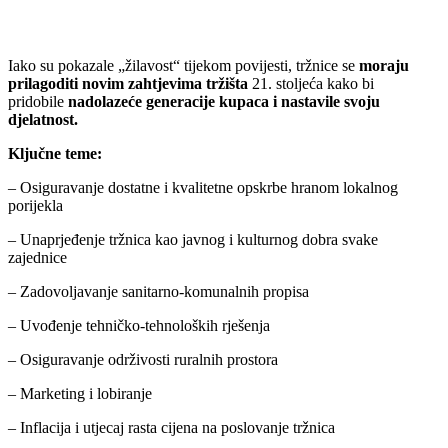
Iako su pokazale „žilavost“ tijekom povijesti, tržnice se
moraju
prilagoditi novim zahtjevima tržišta
21. stoljeća kako bi
pridobile
nadolazeće generacije kupaca i nastavile svoju
djelatnost.
Ključne teme:
– Osiguravanje dostatne i kvalitetne opskrbe hranom lokalnog
porijekla
– Unaprjeđenje tržnica kao javnog i kulturnog dobra svake
zajednice
– Zadovoljavanje sanitarno-komunalnih propisa
– Uvođenje tehničko-tehnoloških rješenja
– Osiguravanje održivosti ruralnih prostora
– Marketing i lobiranje
– Inflacija i utjecaj rasta cijena na poslovanje tržnica