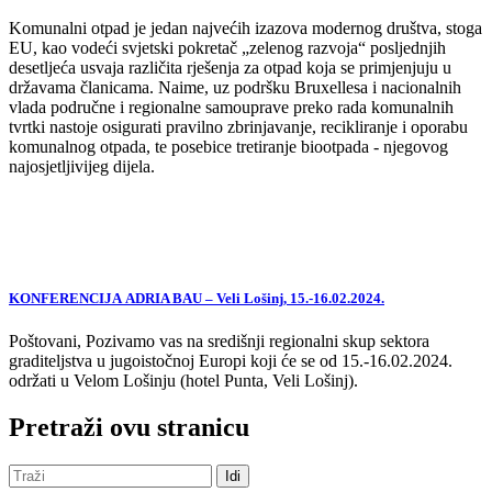
Komunalni otpad je jedan najvećih izazova modernog društva, stoga
EU, kao vodeći svjetski pokretač „zelenog razvoja“ posljednjih
desetljeća usvaja različita rješenja za otpad koja se primjenjuju u
državama članicama. Naime, uz podršku Bruxellesa i nacionalnih
vlada područne i regionalne samouprave preko rada komunalnih
tvrtki nastoje osigurati pravilno zbrinjavanje, recikliranje i oporabu
komunalnog otpada, te posebice tretiranje biootpada - njegovog
najosjetljivijeg dijela.
KONFERENCIJA ADRIA BAU – Veli Lošinj, 15.-16.02.2024.
Poštovani, Pozivamo vas na središnji regionalni skup sektora
graditeljstva u jugoistočnoj Europi koji će se od 15.-16.02.2024.
održati u Velom Lošinju (hotel Punta, Veli Lošinj).
Pretraži ovu stranicu