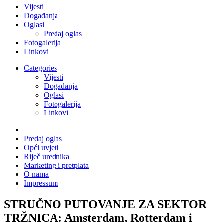
Vijesti
Događanja
Oglasi
Predaj oglas
Fotogalerija
Linkovi
Categories
Vijesti
Događanja
Oglasi
Fotogalerija
Linkovi
Predaj oglas
Opći uvjeti
Riječ urednika
Marketing i pretplata
O nama
Impressum
STRUČNO PUTOVANJE ZA SEKTOR
TRŽNICA: Amsterdam, Rotterdam i