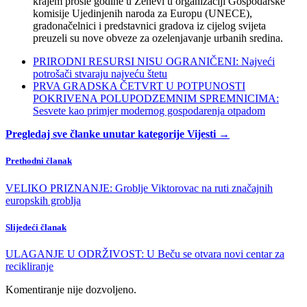
krajem prošle godine u Ženevi u organizaciji Gospodarske
komisije Ujedinjenih naroda za Europu (UNECE),
gradonačelnici i predstavnici gradova iz cijelog svijeta
preuzeli su nove obveze za ozelenjavanje urbanih sredina.
PRIRODNI RESURSI NISU OGRANIČENI: Najveći
potrošači stvaraju najveću štetu
PRVA GRADSKA ČETVRT U POTPUNOSTI
POKRIVENA POLUPODZEMNIM SPREMNICIMA:
Sesvete kao primjer modernog gospodarenja otpadom
Pregledaj sve članke unutar kategorije Vijesti →
Prethodni članak
VELIKO PRIZNANJE: Groblje Viktorovac na ruti značajnih
europskih groblja
Slijedeći članak
ULAGANJE U ODRŽIVOST: U Beču se otvara novi centar za
recikliranje
Komentiranje nije dozvoljeno.