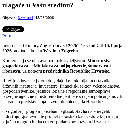
ulagače u Vašu sredinu?
Objavio:
Komunal
|
15/06/2026
Print
Investicijski forum
„Zagreb Invest 2026“
će se održati
19. lipnja
2026
. godine u hotelu
Westin
u
Zagrebu
.
Konferencija se održava pod pokroviteljstvom
Ministarstva
gospodarstva
te
Ministarstva poljoprivrede, šumarstva i
ribarstva
, uz potporu
predsjednika
Republike Hrvatske
.
Riječ je o investicijskom događaju koji okuplja predstavnike
državnih institucija, investitore, financijski sektor, veleposlanstva,
gospodarstvenike, jedinice lokalne i regionalne samouprave,
razvojne agencije i međunarodne partnere s ciljem poticanja novih
ulaganja i predstavljanja razvojnih potencijala Hrvatske.
Ovogodišnji program poseban naglasak stavlja na energetiku,
industriju, građevinu te promet i logistiku kao sektore koji imaju
ključnu ulogu u budućem gospodarskom razvoju Hrvatske.