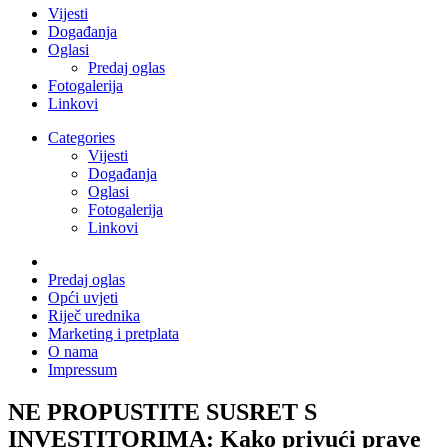
Vijesti
Događanja
Oglasi
Predaj oglas
Fotogalerija
Linkovi
Categories
Vijesti
Događanja
Oglasi
Fotogalerija
Linkovi
Predaj oglas
Opći uvjeti
Riječ urednika
Marketing i pretplata
O nama
Impressum
NE PROPUSTITE SUSRET S
INVESTITORIMA: Kako privući prave