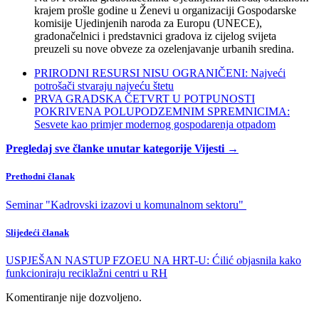
krajem prošle godine u Ženevi u organizaciji Gospodarske
komisije Ujedinjenih naroda za Europu (UNECE),
gradonačelnici i predstavnici gradova iz cijelog svijeta
preuzeli su nove obveze za ozelenjavanje urbanih sredina.
PRIRODNI RESURSI NISU OGRANIČENI: Najveći
potrošači stvaraju najveću štetu
PRVA GRADSKA ČETVRT U POTPUNOSTI
POKRIVENA POLUPODZEMNIM SPREMNICIMA:
Sesvete kao primjer modernog gospodarenja otpadom
Pregledaj sve članke unutar kategorije Vijesti →
Prethodni članak
Seminar "Kadrovski izazovi u komunalnom sektoru"
Slijedeći članak
USPJEŠAN NASTUP FZOEU NA HRT-U: Ćilić objasnila kako
funkcioniraju reciklažni centri u RH
Komentiranje nije dozvoljeno.