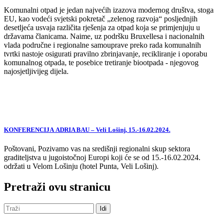
Komunalni otpad je jedan najvećih izazova modernog društva, stoga
EU, kao vodeći svjetski pokretač „zelenog razvoja“ posljednjih
desetljeća usvaja različita rješenja za otpad koja se primjenjuju u
državama članicama. Naime, uz podršku Bruxellesa i nacionalnih
vlada područne i regionalne samouprave preko rada komunalnih
tvrtki nastoje osigurati pravilno zbrinjavanje, recikliranje i oporabu
komunalnog otpada, te posebice tretiranje biootpada - njegovog
najosjetljivijeg dijela.
KONFERENCIJA ADRIA BAU – Veli Lošinj, 15.-16.02.2024.
Poštovani, Pozivamo vas na središnji regionalni skup sektora
graditeljstva u jugoistočnoj Europi koji će se od 15.-16.02.2024.
održati u Velom Lošinju (hotel Punta, Veli Lošinj).
Pretraži ovu stranicu