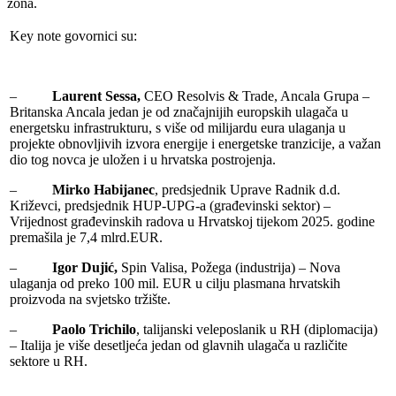
zona.
Key note govornici su:
–
Laurent Sessa,
CEO Resolvis & Trade, Ancala Grupa –
Britanska Ancala jedan je od značajnijih europskih ulagača u
energetsku infrastrukturu, s više od milijardu eura ulaganja u
projekte obnovljivih izvora energije i energetske tranzicije, a važan
dio tog novca je uložen i u hrvatska postrojenja.
–
Mirko Habijanec
, predsjednik Uprave Radnik d.d.
Križevci, predsjednik HUP-UPG-a (građevinski sektor) –
Vrijednost građevinskih radova u Hrvatskoj tijekom 2025. godine
premašila je 7,4 mlrd.EUR.
–
Igor Dujić,
Spin Valisa, Požega (industrija) – Nova
ulaganja od preko 100 mil. EUR u cilju plasmana hrvatskih
proizvoda na svjetsko tržište.
–
Paolo Trichilo
, talijanski veleposlanik u RH (diplomacija)
– Italija je više desetljeća jedan od glavnih ulagača u različite
sektore u RH.