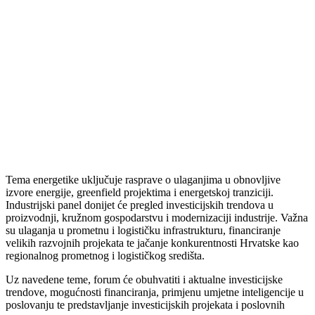
Tema energetike uključuje rasprave o ulaganjima u obnovljive
izvore energije, greenfield projektima i energetskoj tranziciji.
Industrijski panel donijet će pregled investicijskih trendova u
proizvodnji, kružnom gospodarstvu i modernizaciji industrije. Važna
su ulaganja u prometnu i logističku infrastrukturu, financiranje
velikih razvojnih projekata te jačanje konkurentnosti Hrvatske kao
regionalnog prometnog i logističkog središta.
Uz navedene teme, forum će obuhvatiti i aktualne investicijske
trendove, mogućnosti financiranja, primjenu umjetne inteligencije u
poslovanju te predstavljanje investicijskih projekata i poslovnih