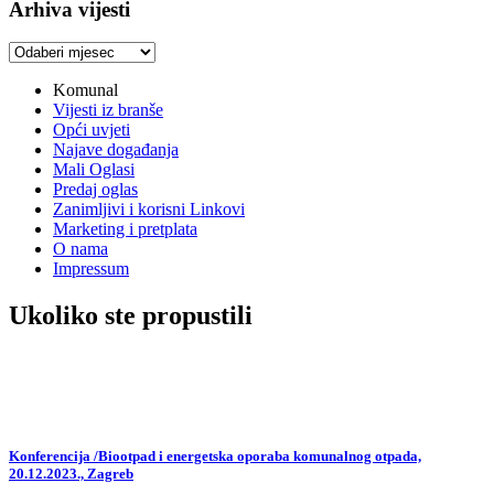
Arhiva vijesti
Arhiva
vijesti
Komunal
Vijesti iz branše
Opći uvjeti
Najave događanja
Mali Oglasi
Predaj oglas
Zanimljivi i korisni Linkovi
Marketing i pretplata
O nama
Impressum
Ukoliko ste propustili
Konferencija /Biootpad i energetska oporaba komunalnog otpada,
20.12.2023., Zagreb