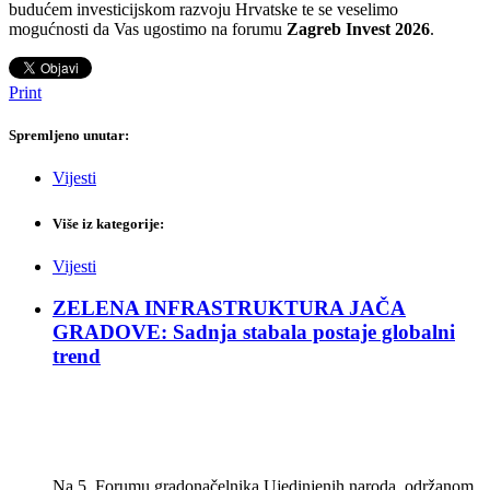
budućem investicijskom razvoju Hrvatske te se veselimo
mogućnosti da Vas ugostimo na forumu
Zagreb Invest 2026
.
Print
Spremljeno unutar:
Vijesti
Više iz kategorije:
Vijesti
ZELENA INFRASTRUKTURA JAČA
GRADOVE: Sadnja stabala postaje globalni
trend
Na 5. Forumu gradonačelnika Ujedinjenih naroda, održanom