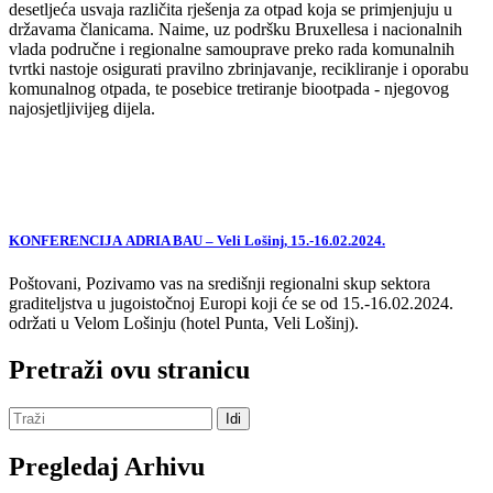
desetljeća usvaja različita rješenja za otpad koja se primjenjuju u
državama članicama. Naime, uz podršku Bruxellesa i nacionalnih
vlada područne i regionalne samouprave preko rada komunalnih
tvrtki nastoje osigurati pravilno zbrinjavanje, recikliranje i oporabu
komunalnog otpada, te posebice tretiranje biootpada - njegovog
najosjetljivijeg dijela.
KONFERENCIJA ADRIA BAU – Veli Lošinj, 15.-16.02.2024.
Poštovani, Pozivamo vas na središnji regionalni skup sektora
graditeljstva u jugoistočnoj Europi koji će se od 15.-16.02.2024.
održati u Velom Lošinju (hotel Punta, Veli Lošinj).
Pretraži ovu stranicu
Pregledaj Arhivu