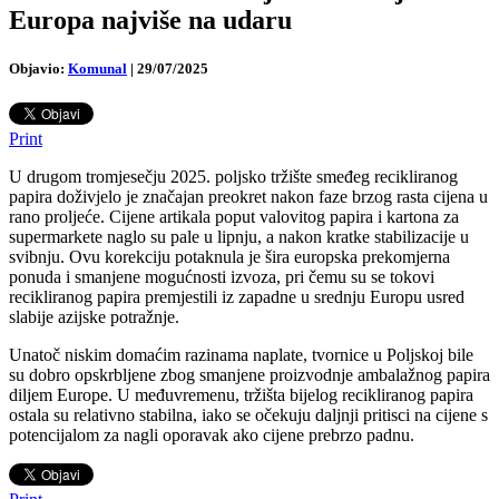
Europa najviše na udaru
Objavio:
Komunal
|
29/07/2025
Print
U drugom tromjesečju 2025. poljsko tržište smeđeg recikliranog
papira doživjelo je značajan preokret nakon faze brzog rasta cijena u
rano proljeće. Cijene artikala poput valovitog papira i kartona za
supermarkete naglo su pale u lipnju, a nakon kratke stabilizacije u
svibnju.
Ovu korekciju potaknula je šira europska prekomjerna
ponuda i smanjene mogućnosti izvoza, pri čemu su se tokovi
recikliranog papira premjestili iz zapadne u srednju Europu usred
slabije azijske potražnje.
Unatoč niskim domaćim razinama naplate, tvornice u Poljskoj bile
su dobro opskrbljene zbog smanjene proizvodnje ambalažnog papira
diljem Europe. U međuvremenu, tržišta bijelog recikliranog papira
ostala su relativno stabilna, iako se očekuju daljnji pritisci na cijene s
potencijalom za nagli oporavak ako cijene prebrzo padnu.