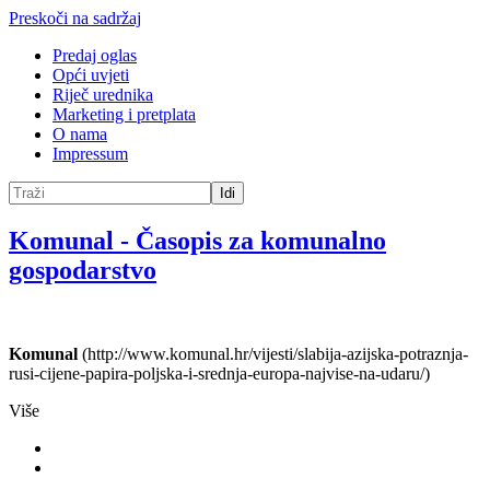
Preskoči na sadržaj
Predaj oglas
Opći uvjeti
Riječ urednika
Marketing i pretplata
O nama
Impressum
Idi
Komunal
-
Časopis za komunalno
gospodarstvo
Komunal
(http://www.komunal.hr/vijesti/slabija-azijska-potraznja-
rusi-cijene-papira-poljska-i-srednja-europa-najvise-na-udaru/)
Više