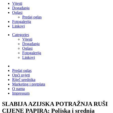
Vijesti
Događanja
Oglasi
Predaj oglas
Fotogalerija
Linkovi
Categories
Vijesti
Događanja
Oglasi
Fotogalerija
Linkovi
Predaj oglas
Opći uvjeti
Riječ urednika
Marketing i pretplata
O nama
Impressum
SLABIJA AZIJSKA POTRAŽNJA RUŠI
CIJENE PAPIRA: Poljska i srednja