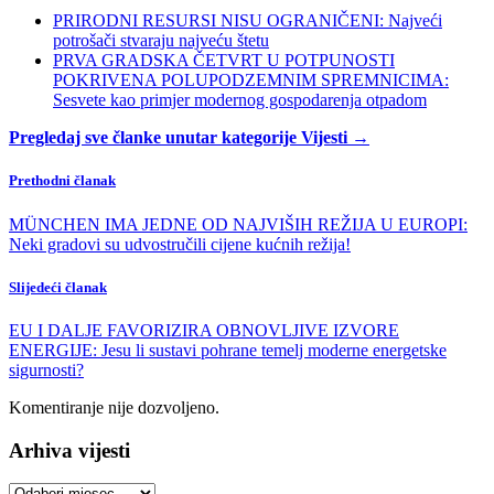
PRIRODNI RESURSI NISU OGRANIČENI: Najveći
potrošači stvaraju najveću štetu
PRVA GRADSKA ČETVRT U POTPUNOSTI
POKRIVENA POLUPODZEMNIM SPREMNICIMA:
Sesvete kao primjer modernog gospodarenja otpadom
Pregledaj sve članke unutar kategorije Vijesti →
Prethodni članak
MÜNCHEN IMA JEDNE OD NAJVIŠIH REŽIJA U EUROPI:
Neki gradovi su udvostručili cijene kućnih režija!
Slijedeći članak
EU I DALJE FAVORIZIRA OBNOVLJIVE IZVORE
ENERGIJE: Jesu li sustavi pohrane temelj moderne energetske
sigurnosti?
Komentiranje nije dozvoljeno.
Arhiva vijesti
Arhiva