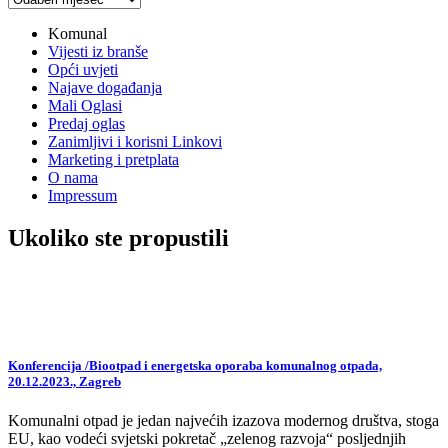
vijesti
Komunal
Vijesti iz branše
Opći uvjeti
Najave događanja
Mali Oglasi
Predaj oglas
Zanimljivi i korisni Linkovi
Marketing i pretplata
O nama
Impressum
Ukoliko ste propustili
Konferencija /Biootpad i energetska oporaba komunalnog otpada,
20.12.2023., Zagreb
Komunalni otpad je jedan najvećih izazova modernog društva, stoga
EU, kao vodeći svjetski pokretač „zelenog razvoja“ posljednjih