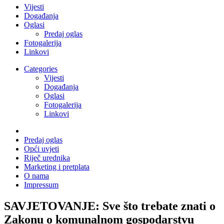
Vijesti
Događanja
Oglasi
Predaj oglas
Fotogalerija
Linkovi
Categories
Vijesti
Događanja
Oglasi
Fotogalerija
Linkovi
Predaj oglas
Opći uvjeti
Riječ urednika
Marketing i pretplata
O nama
Impressum
SAVJETOVANJE: Sve što trebate znati o
Zakonu o komunalnom gospodarstvu