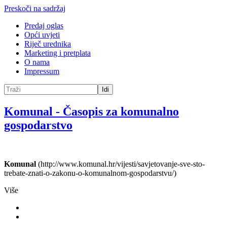
Preskoči na sadržaj
Predaj oglas
Opći uvjeti
Riječ urednika
Marketing i pretplata
O nama
Impressum
Idi
Komunal
-
Časopis za komunalno
gospodarstvo
Komunal
(http://www.komunal.hr/vijesti/savjetovanje-sve-sto-
trebate-znati-o-zakonu-o-komunalnom-gospodarstvu/)
Više