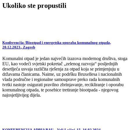
Ukoliko ste propustili
Konferencija /Biootpad i energetska oporaba komunalnog otpada,
20.12.2023., Zagreb
Komunalni otpad je jedan najvećih izazova modernog društva, stoga
EU, kao vodeći svjetski pokretač „zelenog razvoja“ posljednjih
desetljeća usvaja različita rješenja za otpad koja se primjenjuju u
državama članicama. Naime, uz podršku Bruxellesa i nacionalnih
vlada područne i regionalne samouprave preko rada komunalnih
tvrtki nastoje osigurati pravilno zbrinjavanje, recikliranje i oporabu
komunalnog otpada, te posebice tretiranje biootpada - njegovog
najosjetljivijeg dijela.
KONFERENCIJA ADRIA BAU – Veli Lošinj, 15.-16.02.2024.