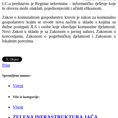
LC-a predstavio je Registar nekretnina – informatičko rješenje koje
tu obvezu može olakšati, pojednostavniti i učiniti efikasnom.
Zakon o komunalnom gospodarstvu krovni je zakon za komunalno
gospodarstvo kojim se uvode nova načela u skladu s kojima su
dužne postupati JLS i osobe koje obavljaju komunalne djelatnosti.
Novi Zakon u skladu je sa Zakonom o javnoj nabavi, Zakonom o
koncesijama, Zakonom o pogrebničkoj djelatnosti i Zakonom o
lokalnim porezima.
Print
Spremljeno unutar:
Vijesti
Više iz kategorije:
Vijesti
ZELENA INFRASTRUKTURA JAČA