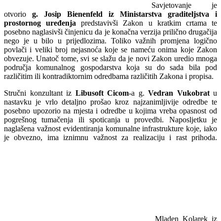
Savjetovanje je
otvorio
g. Josip Bienenfeld iz Ministarstva graditeljstva i
prostornog uređenja
predstavivši Zakon u kratkim crtama te
posebno naglasivši činjenicu da je konačna verzija prilično drugačija
nego je u bilo u prijedlozima. Toliko važnih promjena logično
povlači i veliki broj nejasnoća koje se nameću onima koje Zakon
obvezuje. Unatoč tome, svi se slažu da je novi Zakon uredio mnoga
područja komunalnog gospodarstva koja su do sada bila pod
različitim ili kontradiktornim odredbama različitih Zakona i propisa.
Stručni konzultant iz
Libusoft Cicom
-a g.
Vedran Vukobrat
u
nastavku je vrlo detaljno prošao kroz najzanimljivije odredbe te
posebno upozorio na mjesta i odredbe u kojima vreba opasnost od
pogrešnog tumačenja ili spoticanja u provedbi. Naposljetku je
naglašena važnost evidentiranja komunalne infrastrukture koje, iako
je obvezno, ima iznimnu važnost za realizaciju i rast prihoda.
Mladen Kolarek iz