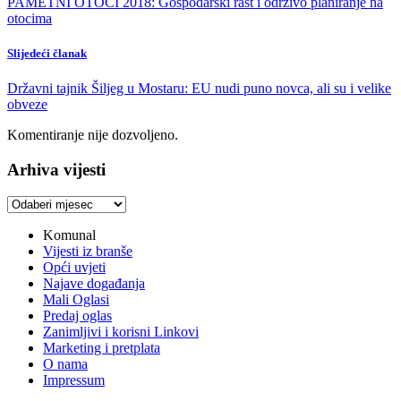
PAMETNI OTOCI 2018: Gospodarski rast i održivo planiranje na
otocima
Slijedeći članak
Državni tajnik Šiljeg u Mostaru: EU nudi puno novca, ali su i velike
obveze
Komentiranje nije dozvoljeno.
Arhiva vijesti
Arhiva
vijesti
Komunal
Vijesti iz branše
Opći uvjeti
Najave događanja
Mali Oglasi
Predaj oglas
Zanimljivi i korisni Linkovi
Marketing i pretplata
O nama
Impressum