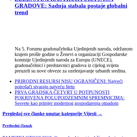
GRADOVE: Sadnja stabala postaje globalni
trend
Na 5. Forumu gradonačelnika Ujedinjenih naroda, održanom
krajem prošle godine u Ženevi u organizaciji Gospodarske
komisije Ujedinjenih naroda za Europu (UNECE),
gradonačelnici i predstavnici gradova iz cijelog svijeta
preuzeli su nove obveze za ozelenjavanje urbanih sredina.
PRIRODNI RESURSI NISU OGRANIČENI: Najveći
potrošači stvaraju najveću štetu
PRVA GRADSKA ČETVRT U POTPUNOSTI
POKRIVENA POLUPODZEMNIM SPREMNICIMA:
Sesvete kao primjer modernog gospodarenja otpadom
Pregledaj sve članke unutar kategorije Vijesti →
Prethodni članak