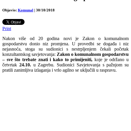
Objavio:
Komunal
|
30/10/2018
Print
Nakon više od 20 godina novi je Zakon o komunalnom
gospodarstvu donio niz promjena. U provedbi se događa i niz
nejasnoća, stoga su sudionici s nestrpljenjem čekali početak
konzultantskog savjetovanja:
Zakon o komunalnom gospodarstvu
– sve što trebate znati i kako to primijeniti,
koje je održano u
četvrtak
24.10.
u Zagrebu. Sudionici Savjetovanja s pažnjom su
pratili zanimljiva izlaganja i vrlo agilno se uključili u raspravu.