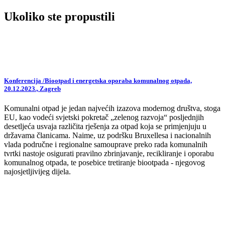
Ukoliko ste propustili
Konferencija /Biootpad i energetska oporaba komunalnog otpada,
20.12.2023., Zagreb
Komunalni otpad je jedan najvećih izazova modernog društva, stoga
EU, kao vodeći svjetski pokretač „zelenog razvoja“ posljednjih
desetljeća usvaja različita rješenja za otpad koja se primjenjuju u
državama članicama. Naime, uz podršku Bruxellesa i nacionalnih
vlada područne i regionalne samouprave preko rada komunalnih
tvrtki nastoje osigurati pravilno zbrinjavanje, recikliranje i oporabu
komunalnog otpada, te posebice tretiranje biootpada - njegovog
najosjetljivijeg dijela.