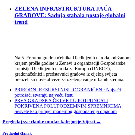
ZELENA INFRASTRUKTURA JAČA
GRADOVE: Sadnja stabala postaje globalni
trend
Na 5. Forumu gradonačelnika Ujedinjenih naroda, održanom
krajem prošle godine u Ženevi u organizaciji Gospodarske
komisije Ujedinjenih naroda za Europu (UNECE),
gradonačelnici i predstavnici gradova iz cijelog svijeta
preuzeli su nove obveze za ozelenjavanje urbanih sredina.
PRIRODNI RESURSI NISU OGRANIČENI: Najveći
potrošači stvaraju najveću štetu
PRVA GRADSKA ČETVRT U POTPUNOSTI
POKRIVENA POLUPODZEMNIM SPREMNICIMA:
Sesvete kao primjer modernog gospodarenja otpadom
Pregledaj sve članke unutar kategorije Vijesti →
Prethodni članak