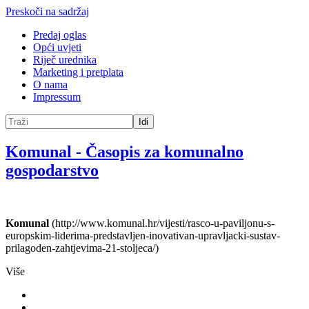
Preskoči na sadržaj
Predaj oglas
Opći uvjeti
Riječ urednika
Marketing i pretplata
O nama
Impressum
Idi
Komunal
-
Časopis za komunalno
gospodarstvo
Komunal
(http://www.komunal.hr/vijesti/rasco-u-paviljonu-s-
europskim-liderima-predstavljen-inovativan-upravljacki-sustav-
prilagoden-zahtjevima-21-stoljeca/)
Više