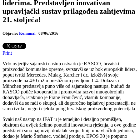
liderima. Predstavljen inovativan
upravljački sustav prilagođen zahtjevima
21. stoljeća!
Objavio:
Komunal
|
08/06/2016
Print
Vrlo uvjerljiv sajamski nastup ostvario je RASCO, hrvatski
proizvođač komunalne opreme, svrstavši se uz bok europskih lidera,
poput tvrtki Mercedes, Mulag, Karcher i dr., izloživši svoje
proizvode na 430 m2 u prestižnom paviljonu C4. Dolazak u
München predstavlja puno više od sajamskog nastupa, budući da
RASCO potiče kooperaciju i promovira razvoj mnogobrojnih
dobavljača, istaknuo je Frane Franičević, vlasnik kompanije,
dodavši da se radi o skupoj, ali dugoročno isplativoj prezentaciji, ne
samo tvrtke, nego i cjelokupnog hrvatskog proizvodnog potencijala.
Svaki naš nastup na IFAT-u je temeljito i detaljno promišljen,
obzirom da uvijek želimo ponuditi inovativna rješenja, a ove godine
predstavili smo najnoviji dodatak svojoj liniji upravljačkih jedinica,
dodao je Mario Štefanec, voditelj prodaje. EPOS 30 je potpuno