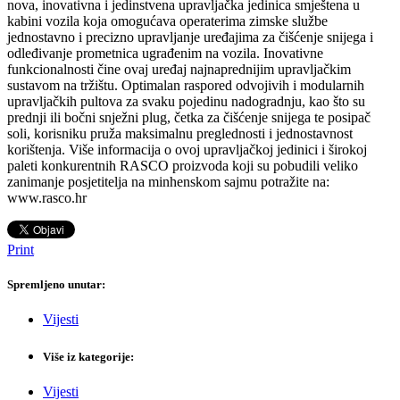
nova, inovativna i jedinstvena upravljačka jedinica smještena u
kabini vozila koja omogućava operaterima zimske službe
jednostavno i precizno upravljanje uređajima za čišćenje snijega i
odleđivanje prometnica ugrađenim na vozila. Inovativne
funkcionalnosti čine ovaj uređaj najnaprednijim upravljačkim
sustavom na tržištu. Optimalan raspored odvojivih i modularnih
upravljačkih pultova za svaku pojedinu nadogradnju, kao što su
prednji ili bočni snježni plug, četka za čišćenje snijega te posipač
soli, korisniku pruža maksimalnu preglednosti i jednostavnost
korištenja. Više informacija o ovoj upravljačkoj jedinici i širokoj
paleti konkurentnih RASCO proizvoda koji su pobudili veliko
zanimanje posjetitelja na minhenskom sajmu potražite na:
www.rasco.hr
Print
Spremljeno unutar:
Vijesti
Više iz kategorije:
Vijesti