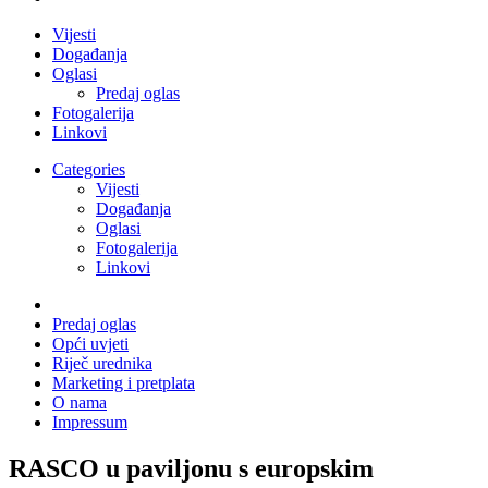
Vijesti
Događanja
Oglasi
Predaj oglas
Fotogalerija
Linkovi
Categories
Vijesti
Događanja
Oglasi
Fotogalerija
Linkovi
Predaj oglas
Opći uvjeti
Riječ urednika
Marketing i pretplata
O nama
Impressum
RASCO u paviljonu s europskim