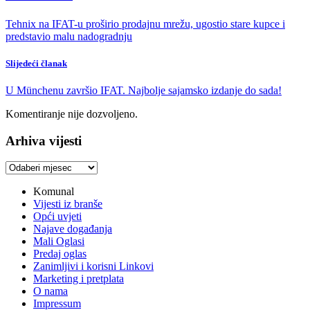
Tehnix na IFAT-u proširio prodajnu mrežu, ugostio stare kupce i
predstavio malu nadogradnju
Slijedeći članak
U Münchenu završio IFAT. Najbolje sajamsko izdanje do sada!
Komentiranje nije dozvoljeno.
Arhiva vijesti
Arhiva
vijesti
Komunal
Vijesti iz branše
Opći uvjeti
Najave događanja
Mali Oglasi
Predaj oglas
Zanimljivi i korisni Linkovi
Marketing i pretplata
O nama
Impressum