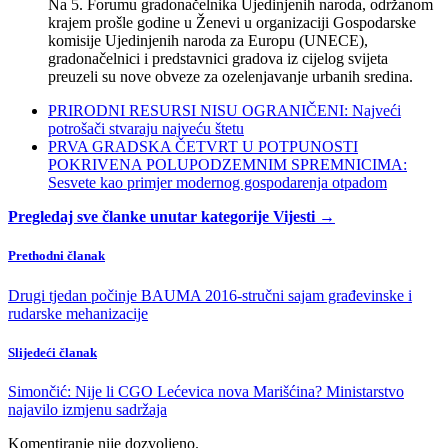
Na 5. Forumu gradonačelnika Ujedinjenih naroda, održanom
krajem prošle godine u Ženevi u organizaciji Gospodarske
komisije Ujedinjenih naroda za Europu (UNECE),
gradonačelnici i predstavnici gradova iz cijelog svijeta
preuzeli su nove obveze za ozelenjavanje urbanih sredina.
PRIRODNI RESURSI NISU OGRANIČENI: Najveći
potrošači stvaraju najveću štetu
PRVA GRADSKA ČETVRT U POTPUNOSTI
POKRIVENA POLUPODZEMNIM SPREMNICIMA:
Sesvete kao primjer modernog gospodarenja otpadom
Pregledaj sve članke unutar kategorije Vijesti →
Prethodni članak
Drugi tjedan počinje BAUMA 2016-stručni sajam građevinske i
rudarske mehanizacije
Slijedeći članak
Simončić: Nije li CGO Lećevica nova Marišćina? Ministarstvo
najavilo izmjenu sadržaja
Komentiranje nije dozvoljeno.