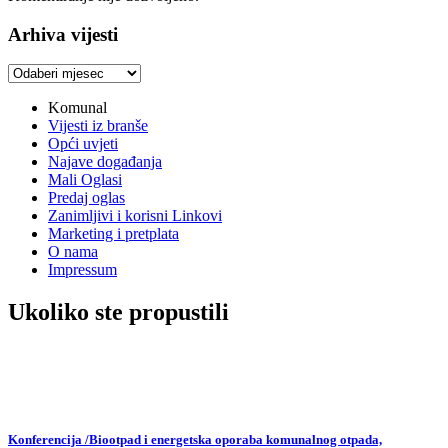
Arhiva vijesti
Arhiva
vijesti
Komunal
Vijesti iz branše
Opći uvjeti
Najave događanja
Mali Oglasi
Predaj oglas
Zanimljivi i korisni Linkovi
Marketing i pretplata
O nama
Impressum
Ukoliko ste propustili
Konferencija /Biootpad i energetska oporaba komunalnog otpada,