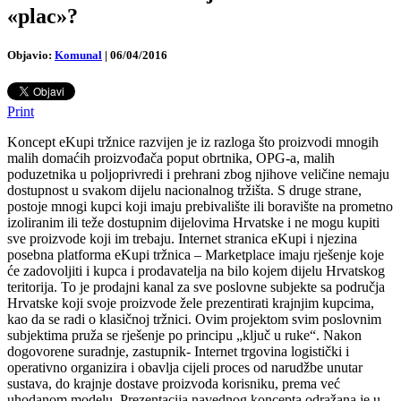
«plac»?
Objavio:
Komunal
|
06/04/2016
Print
Koncept eKupi tržnice razvijen je iz razloga što proizvodi mnogih
malih domaćih proizvođača poput obrtnika, OPG-a, malih
poduzetnika u poljoprivredi i prehrani zbog njihove veličine nemaju
dostupnost u svakom dijelu nacionalnog tržišta. S druge strane,
postoje mnogi kupci koji imaju prebivalište ili boravište na prometno
izoliranim ili teže dostupnim dijelovima Hrvatske i ne mogu kupiti
sve proizvode koji im trebaju.
Internet stranica eKupi i njezina
posebna platforma eKupi tržnica – Marketplace imaju rješenje koje
će zadovoljiti i kupca i prodavatelja na bilo kojem dijelu Hrvatskog
teritorija. To je prodajni kanal za sve poslovne subjekte sa područja
Hrvatske koji svoje proizvode žele prezentirati krajnjim kupcima,
kao da se radi o klasičnoj tržnici. Ovim projektom svim poslovnim
subjektima pruža se rješenje po principu „ključ u ruke“. Nakon
dogovorene suradnje, zastupnik- Internet trgovina logistički i
operativno organizira i obavlja cijeli proces od narudžbe unutar
sustava, do krajnje dostave proizvoda korisniku, prema već
uhodanom modelu. Prezentacija navednog koncepta odražana je u