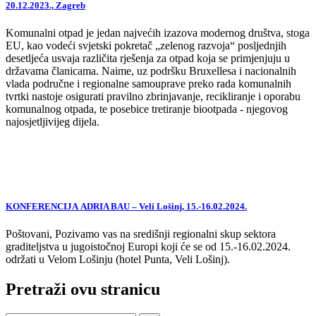
20.12.2023., Zagreb
Komunalni otpad je jedan najvećih izazova modernog društva, stoga
EU, kao vodeći svjetski pokretač „zelenog razvoja“ posljednjih
desetljeća usvaja različita rješenja za otpad koja se primjenjuju u
državama članicama. Naime, uz podršku Bruxellesa i nacionalnih
vlada područne i regionalne samouprave preko rada komunalnih
tvrtki nastoje osigurati pravilno zbrinjavanje, recikliranje i oporabu
komunalnog otpada, te posebice tretiranje biootpada - njegovog
najosjetljivijeg dijela.
KONFERENCIJA ADRIA BAU – Veli Lošinj, 15.-16.02.2024.
Poštovani, Pozivamo vas na središnji regionalni skup sektora
graditeljstva u jugoistočnoj Europi koji će se od 15.-16.02.2024.
održati u Velom Lošinju (hotel Punta, Veli Lošinj).
Pretraži ovu stranicu