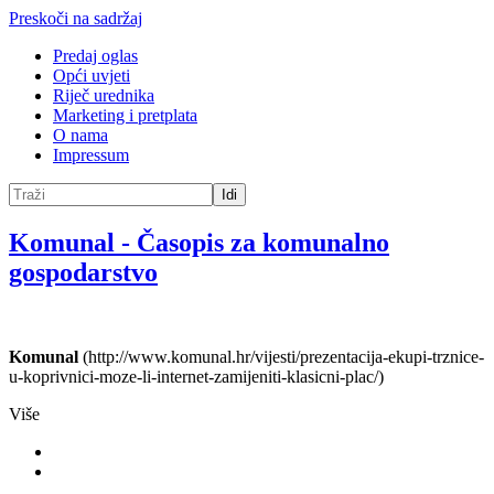
Preskoči na sadržaj
Predaj oglas
Opći uvjeti
Riječ urednika
Marketing i pretplata
O nama
Impressum
Idi
Komunal
-
Časopis za komunalno
gospodarstvo
Komunal
(http://www.komunal.hr/vijesti/prezentacija-ekupi-trznice-
u-koprivnici-moze-li-internet-zamijeniti-klasicni-plac/)
Više