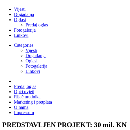
Vijesti
Događanja
Oglasi
Predaj oglas
Fotogalerija
Linkovi
Categories
Vijesti
Događanja
Oglasi
Fotogalerija
Linkovi
Predaj oglas
Opći uvjeti
Riječ urednika
Marketing i pretplata
O nama
Impressum
PREDSTAVLJEN PROJEKT: 30 mil. KN