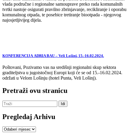
vlada područne i regionalne samouprave preko rada komunalnih
tvrtki nastoje osigurati pravilno zbrinjavanje, recikliranje i oporabu
komunalnog otpada, te posebice tretiranje biootpada - njegovog
najosjetljivijeg dijela.
KONFERENCIJA ADRIA BAU – Veli Lošinj, 15.-16.02.2024.
Poštovani, Pozivamo vas na središnji regionalni skup sektora
graditeljstva u jugoistočnoj Europi koji će se od 15.-16.02.2024.
održati u Velom Lošinju (hotel Punta, Veli Lošinj).
Pretraži ovu stranicu
Pregledaj Arhivu
Pregledaj