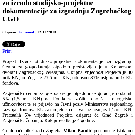
za izradu studijsko-projektne
dokumentacije za izgradnju Zagrebačkog
CGO
Objavio:
Komunal
|
12/10/2018
Print
Projekt Izrada studijsko-projektne dokumentacije za izgradnju
Centra za gospodarenje otpadom predstavljen je u Kongresnoj
dvorani Zagrebačkog velesajma. Ukupna vrijednost Projekta je
30
mil. KN
, od čega je 25,5 mil. KN, odnosno 85% osigurano iz EU
fondova.
Zagrebački centar za gospodarenje otpadom osigurao je dodatnih
5% (1,5 mil. KN) od Fonda za zaštitu okoliša i energetsku
učinkovitost te se prijavio na Javni poziv Ministarstva regionalnog
razvoja i fondova EU za dodjelu sredstava u iznosu još 1,5 mil. KN.
Preostalih 5% vrijednosti Projekta osigurat će Grad Zagreb i
Zagrebačka županija. Rok provedbe je 4 godine.
Gradonačelnik Grada Zagreba
Milan Bandić
posebno je istaknuo