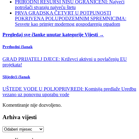
PRIRODNI RESURSI NISU OGRANIČENI: Najveći
potrošači stvaraju najveću štetu
PRVA GRADSKA ČETVRT U POTPUNOSTI
POKRIVENA POLUPODZEMNIM SPREMNICIMA:
Sesvete kao primjer modernog gospodarenja otpadom
Pregledaj sve članke unutar kategorije Vijesti →
Prethodni članak
GRAD PRIJATELJ DJECE: Križevci aktivni u povlačenju EU
projekata!
Slijedeći članak
UŠTEDE VODE U POLJOPRIVREDI: Komisija predlaže Uredbu
vezano uz ponovnu uporabu vode
Komentiranje nije dozvoljeno.
Arhiva vijesti
Arhiva
vijesti