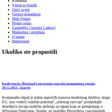
Komunal
Vijesti iz branše
Opći uvjeti
Najave događanja
Mali Oglasi
Predaj oglas
Zanimljivi i korisni Linkovi
Marketing i pretplata
O nama
Impressum
Ukoliko ste propustili
Konferencija /Biootpad i energetska oporaba komunalnog otpada,
20.12.2023., Zagreb
Komunalni otpad je jedan najvećih izazova modernog društva, stoga
EU, kao vodeći svjetski pokretač „zelenog razvoja“ posljednjih
desetljeća usvaja različita rješenja za otpad koja se primjenjuju u
državama članicama. Naime, uz podršku Bruxellesa i nacionalnih