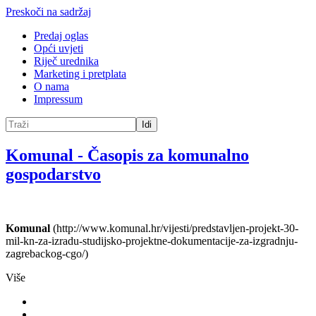
Preskoči na sadržaj
Predaj oglas
Opći uvjeti
Riječ urednika
Marketing i pretplata
O nama
Impressum
Idi
Komunal
-
Časopis za komunalno
gospodarstvo
Komunal
(http://www.komunal.hr/vijesti/predstavljen-projekt-30-
mil-kn-za-izradu-studijsko-projektne-dokumentacije-za-izgradnju-
zagrebackog-cgo/)
Više