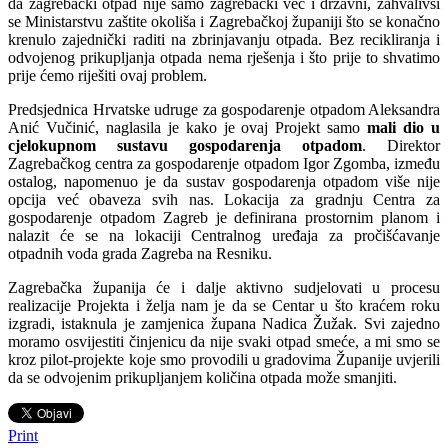
da zagrebački otpad nije samo zagrebački već i državni, zahvalivši
se Ministarstvu zaštite okoliša i Zagrebačkoj županiji što se konačno
krenulo zajednički raditi na zbrinjavanju otpada. Bez recikliranja i
odvojenog prikupljanja otpada nema rješenja i što prije to shvatimo
prije ćemo riješiti ovaj problem.
Predsjednica Hrvatske udruge za gospodarenje otpadom Aleksandra
Anić Vučinić, naglasila je kako je ovaj Projekt samo
mali dio u
cjelokupnom sustavu gospodarenja otpadom
. Direktor
Zagrebačkog centra za gospodarenje otpadom Igor Zgomba, između
ostalog, napomenuo je da sustav gospodarenja otpadom više nije
opcija već obaveza svih nas. Lokacija za gradnju Centra za
gospodarenje otpadom Zagreb je definirana prostornim planom i
nalazit će se na lokaciji Centralnog uređaja za pročišćavanje
otpadnih voda grada Zagreba na Resniku.
Zagrebačka županija će i dalje aktivno sudjelovati u procesu
realizacije Projekta i želja nam je da se Centar u što kraćem roku
izgradi, istaknula je zamjenica župana Nadica Žužak. Svi zajedno
moramo osvijestiti činjenicu da nije svaki otpad smeće, a mi smo se
kroz pilot-projekte koje smo provodili u gradovima Županije uvjerili
da se odvojenim prikupljanjem količina otpada može smanjiti.
Print