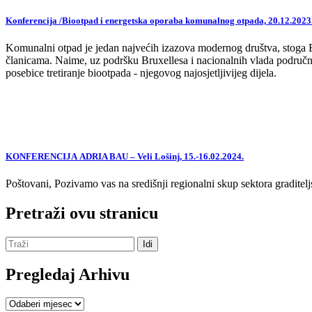
Konferencija /Biootpad i energetska oporaba komunalnog otpada, 20.12.2023
Komunalni otpad je jedan najvećih izazova modernog društva, stoga EU,
članicama. Naime, uz podršku Bruxellesa i nacionalnih vlada područne
posebice tretiranje biootpada - njegovog najosjetljivijeg dijela.
KONFERENCIJA ADRIA BAU – Veli Lošinj, 15.-16.02.2024.
Poštovani, Pozivamo vas na središnji regionalni skup sektora graditelj
Pretraži ovu stranicu
Pregledaj Arhivu
Pregledaj