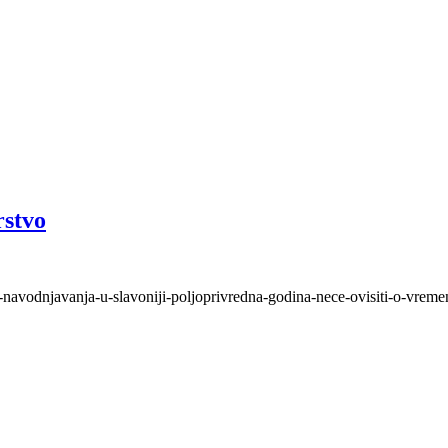
rstvo
-navodnjavanja-u-slavoniji-poljoprivredna-godina-nece-ovisiti-o-vreme