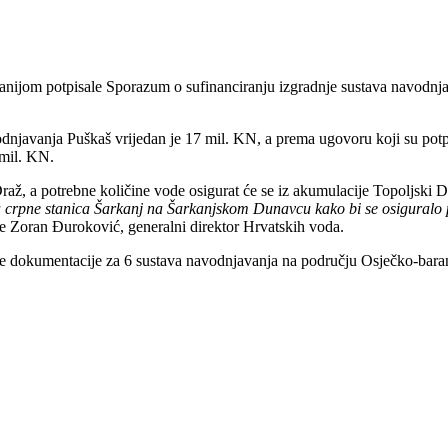
nijom potpisale Sporazum o sufinanciranju izgradnje sustava navodnja
dnjavanja Puškaš vrijedan je 17 mil. KN, a prema ugovoru koji su potp
 mil. KN.
ž, a potrebne količine vode osigurat će se iz akumulacije Topoljski 
 crpne stanica Šarkanj na Šarkanjskom Dunavcu kako bi se osiguralo p
je Zoran Đuroković, generalni direktor Hrvatskih voda.
uge dokumentacije za 6 sustava navodnjavanja na području Osječko-bara