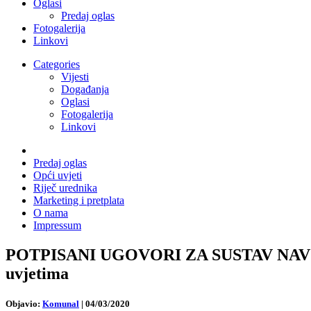
Oglasi
Predaj oglas
Fotogalerija
Linkovi
Categories
Vijesti
Događanja
Oglasi
Fotogalerija
Linkovi
Predaj oglas
Opći uvjeti
Riječ urednika
Marketing i pretplata
O nama
Impressum
POTPISANI UGOVORI ZA SUSTAV NAVODNJ
uvjetima
Objavio:
Komunal
|
04/03/2020