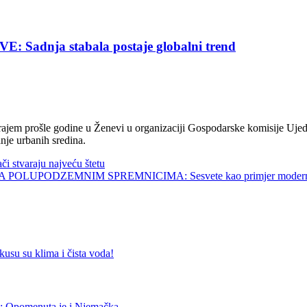
nja stabala postaje globalni trend
jem prošle godine u Ženevi u organizaciji Gospodarske komisije Ujed
nje urbanih sredina.
tvaraju najveću štetu
UPODZEMNIM SPREMNICIMA: Sesvete kao primjer modernog 
 klima i čista voda!
menuta je i Njemačka