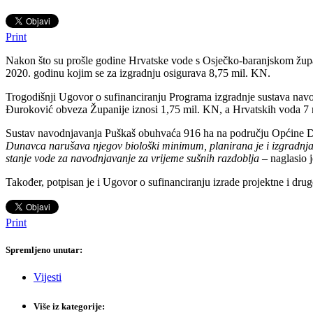
Print
Nakon što su prošle godine Hrvatske vode s Osječko-baranjskom župa
2020. godinu kojim se za izgradnju osigurava 8,75 mil. KN.
Trogodišnji Ugovor o sufinanciranju Programa izgradnje sustava navo
Đuroković obveza Županije iznosi 1,75 mil. KN, a Hrvatskih voda 7
Sustav navodnjavanja Puškaš obuhvaća 916 ha na području Općine Dra
Dunavca narušava njegov biološki minimum, planirana je i izgradnja
stanje vode za navodnjavanje za vrijeme sušnih razdoblja
– naglasio 
Također, potpisan je i Ugovor o sufinanciranju izrade projektne i dr
Print
Spremljeno unutar:
Vijesti
Više iz kategorije: