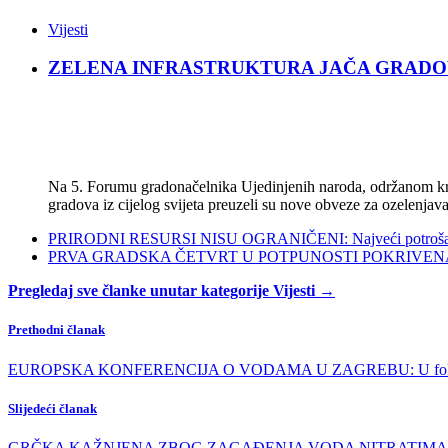
Vijesti
ZELENA INFRASTRUKTURA JAČA GRADOVE: Sad
Na 5. Forumu gradonačelnika Ujedinjenih naroda, održanom kra
gradova iz cijelog svijeta preuzeli su nove obveze za ozelenjava
PRIRODNI RESURSI NISU OGRANIČENI: Najveći potrošači s
PRVA GRADSKA ČETVRT U POTPUNOSTI POKRIVENA POL
Pregledaj sve članke unutar kategorije Vijesti →
Prethodni članak
EUROPSKA KONFERENCIJA O VODAMA U ZAGREBU: U fokusu su
Slijedeći članak
GRČKA KAŽNJENA ZBOG ZAGAĐENJA VODA NITRATIMA: Opo