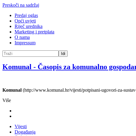
Preskoči na sadržaj
Predaj oglas
Opći uvjeti
Riječ urednika
Marketing i pretplata
O nama
Impressum
Idi
Komunal
-
Časopis za komunalno gospoda
Komunal
(http://www.komunal.hr/vijesti/potpisani-ugovori-za-sustav
Više
Vijesti
Događanja