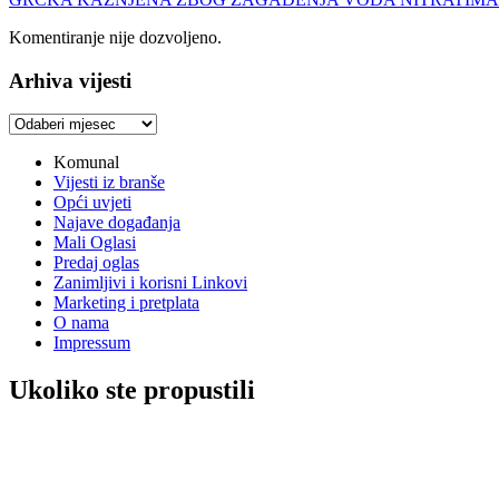
Komentiranje nije dozvoljeno.
Arhiva vijesti
Arhiva
vijesti
Komunal
Vijesti iz branše
Opći uvjeti
Najave događanja
Mali Oglasi
Predaj oglas
Zanimljivi i korisni Linkovi
Marketing i pretplata
O nama
Impressum
Ukoliko ste propustili