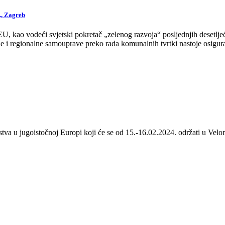
., Zagreb
 kao vodeći svjetski pokretač „zelenog razvoja“ posljednjih desetljeća
 i regionalne samouprave preko rada komunalnih tvrtki nastoje osigurat
stva u jugoistočnoj Europi koji će se od 15.-16.02.2024. održati u Velom