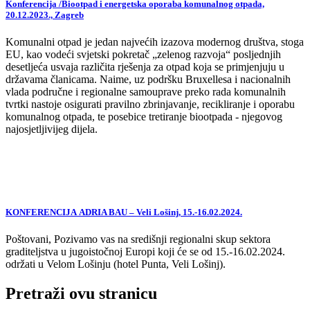
Konferencija /Biootpad i energetska oporaba komunalnog otpada,
20.12.2023., Zagreb
Komunalni otpad je jedan najvećih izazova modernog društva, stoga
EU, kao vodeći svjetski pokretač „zelenog razvoja“ posljednjih
desetljeća usvaja različita rješenja za otpad koja se primjenjuju u
državama članicama. Naime, uz podršku Bruxellesa i nacionalnih
vlada područne i regionalne samouprave preko rada komunalnih
tvrtki nastoje osigurati pravilno zbrinjavanje, recikliranje i oporabu
komunalnog otpada, te posebice tretiranje biootpada - njegovog
najosjetljivijeg dijela.
KONFERENCIJA ADRIA BAU – Veli Lošinj, 15.-16.02.2024.
Poštovani, Pozivamo vas na središnji regionalni skup sektora
graditeljstva u jugoistočnoj Europi koji će se od 15.-16.02.2024.
održati u Velom Lošinju (hotel Punta, Veli Lošinj).
Pretraži ovu stranicu