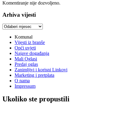
Komentiranje nije dozvoljeno.
Arhiva vijesti
Arhiva
vijesti
Komunal
Vijesti iz branše
Opći uvjeti
Najave događanja
Mali Oglasi
Predaj oglas
Zanimljivi i korisni Linkovi
Marketing i pretplata
O nama
Impressum
Ukoliko ste propustili