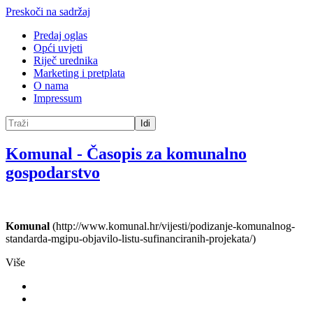
Preskoči na sadržaj
Predaj oglas
Opći uvjeti
Riječ urednika
Marketing i pretplata
O nama
Impressum
Idi
Komunal
-
Časopis za komunalno
gospodarstvo
Komunal
(http://www.komunal.hr/vijesti/podizanje-komunalnog-
standarda-mgipu-objavilo-listu-sufinanciranih-projekata/)
Više