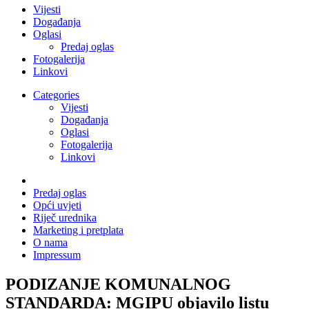
Vijesti
Događanja
Oglasi
Predaj oglas
Fotogalerija
Linkovi
Categories
Vijesti
Događanja
Oglasi
Fotogalerija
Linkovi
Predaj oglas
Opći uvjeti
Riječ urednika
Marketing i pretplata
O nama
Impressum
PODIZANJE KOMUNALNOG
STANDARDA: MGIPU objavilo listu