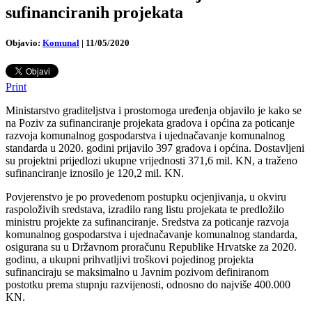
sufinanciranih projekata
Objavio:
Komunal
|
11/05/2020
Print
Ministarstvo graditeljstva i prostornoga uređenja objavilo je kako se
na Poziv za sufinanciranje projekata gradova i općina za poticanje
razvoja komunalnog gospodarstva i ujednačavanje komunalnog
standarda u 2020. godini prijavilo 397 gradova i općina. Dostavljeni
su projektni prijedlozi ukupne vrijednosti 371,6 mil. KN, a traženo
sufinanciranje iznosilo je 120,2 mil. KN.
Povjerenstvo je po provedenom postupku ocjenjivanja, u okviru
raspoloživih sredstava, izradilo rang listu projekata te predložilo
ministru projekte za sufinanciranje. Sredstva za poticanje razvoja
komunalnog gospodarstva i ujednačavanje komunalnog standarda,
osigurana su u Državnom proračunu Republike Hrvatske za 2020.
godinu, a ukupni prihvatljivi troškovi pojedinog projekta
sufinanciraju se maksimalno u Javnim pozivom definiranom
postotku prema stupnju razvijenosti, odnosno do najviše 400.000
KN.