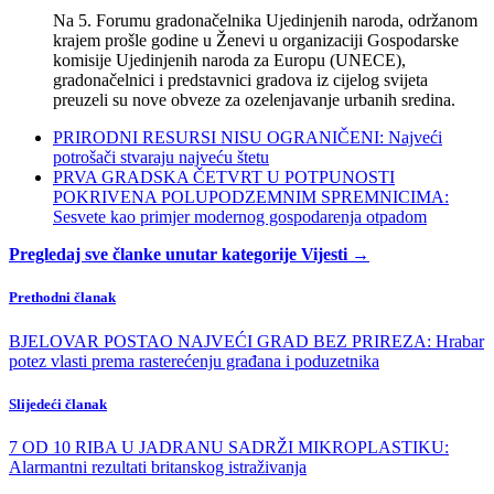
Na 5. Forumu gradonačelnika Ujedinjenih naroda, održanom
krajem prošle godine u Ženevi u organizaciji Gospodarske
komisije Ujedinjenih naroda za Europu (UNECE),
gradonačelnici i predstavnici gradova iz cijelog svijeta
preuzeli su nove obveze za ozelenjavanje urbanih sredina.
PRIRODNI RESURSI NISU OGRANIČENI: Najveći
potrošači stvaraju najveću štetu
PRVA GRADSKA ČETVRT U POTPUNOSTI
POKRIVENA POLUPODZEMNIM SPREMNICIMA:
Sesvete kao primjer modernog gospodarenja otpadom
Pregledaj sve članke unutar kategorije Vijesti →
Prethodni članak
BJELOVAR POSTAO NAJVEĆI GRAD BEZ PRIREZA: Hrabar
potez vlasti prema rasterećenju građana i poduzetnika
Slijedeći članak
7 OD 10 RIBA U JADRANU SADRŽI MIKROPLASTIKU:
Alarmantni rezultati britanskog istraživanja