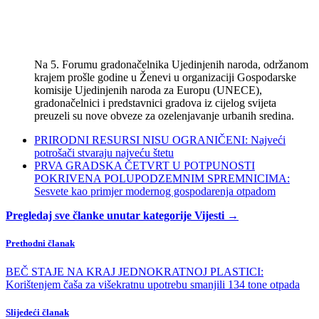
Na 5. Forumu gradonačelnika Ujedinjenih naroda, održanom
krajem prošle godine u Ženevi u organizaciji Gospodarske
komisije Ujedinjenih naroda za Europu (UNECE),
gradonačelnici i predstavnici gradova iz cijelog svijeta
preuzeli su nove obveze za ozelenjavanje urbanih sredina.
PRIRODNI RESURSI NISU OGRANIČENI: Najveći
potrošači stvaraju najveću štetu
PRVA GRADSKA ČETVRT U POTPUNOSTI
POKRIVENA POLUPODZEMNIM SPREMNICIMA:
Sesvete kao primjer modernog gospodarenja otpadom
Pregledaj sve članke unutar kategorije Vijesti →
Prethodni članak
BEČ STAJE NA KRAJ JEDNOKRATNOJ PLASTICI:
Korištenjem čaša za višekratnu upotrebu smanjili 134 tone otpada
Slijedeći članak