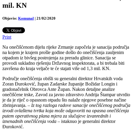
mil. KN
Objavio:
Komunal
|
21/02/2020
Print
Na onečišćenom dijelu rijeke Zrmanje započela je sanacija područja
na kojem je krajem prošle godine došlo do onečišćenja zauljenim
otpadom iz bivšeg postrojenja za preradu glinice. Sanacija se
provodi sukladno rješenju Državnog inspektorata, a bi trebala biti
završena do kraja veljače te će stajati više od 1,3 mil. KN.
Područje onečišćenja obišli su generalni direktor Hrvatskih voda
Zoran Đuroković, župan Zadarske županije Božidar Longin i
gradonačelnik Obrovca Ante Župan. Nakon detaljne analize
onečišćene trske, Zavod za javno zdravstvo Andrija Štampar utvrdio
je da je riječ o opasnom otpadu što nalaže njegove posebne načine
zbrinjavanja. –
Iz tog razloga radove sanacije onečišćenog područja
izvodi ovlaštena tvrtka koja može odgovoriti na opasna onečišćenja
putem operativnog plana mjera za slučajeve izvanrednih i
iznenadnih onečišćenja voda
– istaknuo je generalni direktor
Đuroković.