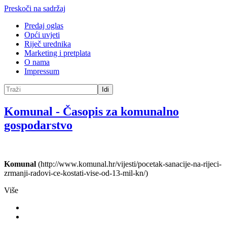
Preskoči na sadržaj
Predaj oglas
Opći uvjeti
Riječ urednika
Marketing i pretplata
O nama
Impressum
Idi
Komunal
-
Časopis za komunalno
gospodarstvo
Komunal
(http://www.komunal.hr/vijesti/pocetak-sanacije-na-rijeci-
zrmanji-radovi-ce-kostati-vise-od-13-mil-kn/)
Više