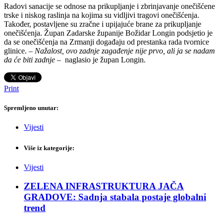
Radovi sanacije se odnose na prikupljanje i zbrinjavanje onečišćene
trske i niskog raslinja na kojima su vidljivi tragovi onečišćenja.
Također, postavljene su zračne i upijajuće brane za prikupljanje
onečišćenja. Župan Zadarske županije Božidar Longin podsjetio je
da se onečišćenja na Zrmanji događaju od prestanka rada tvornice
glinice. –
Nažalost, ovo zadnje zagađenje nije prvo, ali ja se nadam
da će biti zadnje
– naglasio je župan Longin.
Print
Spremljeno unutar:
Vijesti
Više iz kategorije:
Vijesti
ZELENA INFRASTRUKTURA JAČA
GRADOVE: Sadnja stabala postaje globalni
trend