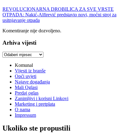
REVOLUCIONARNA DROBILICA ZA SVE VRSTE
OTPADA: Nakić-Alfirević predstavio novi, moćni stroj za
usitnjavanje otpada
Komentiranje nije dozvoljeno.
Arhiva vijesti
Arhiva
vijesti
Komunal
Vijesti iz branše
Opći uvjeti
Najave događanja
Mali Oglasi
Predaj oglas
Zanimljivi i korisni Linkovi
Marketing i pretplata
O nama
Impressum
Ukoliko ste propustili