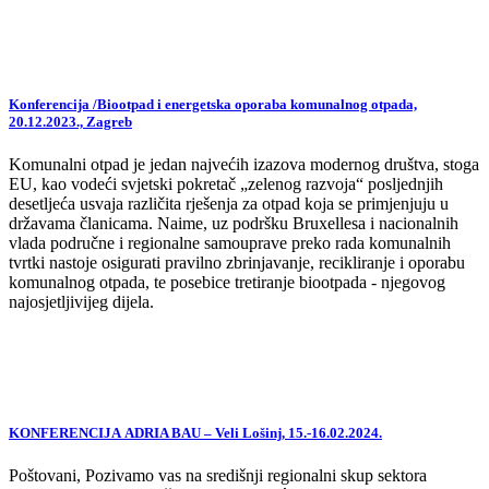
Konferencija /Biootpad i energetska oporaba komunalnog otpada,
20.12.2023., Zagreb
Komunalni otpad je jedan najvećih izazova modernog društva, stoga
EU, kao vodeći svjetski pokretač „zelenog razvoja“ posljednjih
desetljeća usvaja različita rješenja za otpad koja se primjenjuju u
državama članicama. Naime, uz podršku Bruxellesa i nacionalnih
vlada područne i regionalne samouprave preko rada komunalnih
tvrtki nastoje osigurati pravilno zbrinjavanje, recikliranje i oporabu
komunalnog otpada, te posebice tretiranje biootpada - njegovog
najosjetljivijeg dijela.
KONFERENCIJA ADRIA BAU – Veli Lošinj, 15.-16.02.2024.
Poštovani, Pozivamo vas na središnji regionalni skup sektora