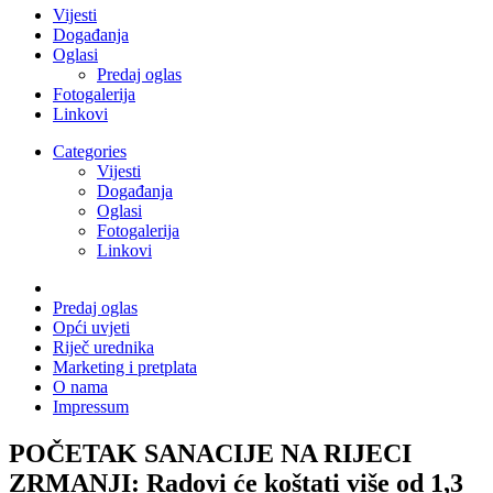
Vijesti
Događanja
Oglasi
Predaj oglas
Fotogalerija
Linkovi
Categories
Vijesti
Događanja
Oglasi
Fotogalerija
Linkovi
Predaj oglas
Opći uvjeti
Riječ urednika
Marketing i pretplata
O nama
Impressum
POČETAK SANACIJE NA RIJECI
ZRMANJI: Radovi će koštati više od 1,3