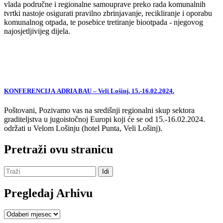
vlada područne i regionalne samouprave preko rada komunalnih
tvrtki nastoje osigurati pravilno zbrinjavanje, recikliranje i oporabu
komunalnog otpada, te posebice tretiranje biootpada - njegovog
najosjetljivijeg dijela.
KONFERENCIJA ADRIA BAU – Veli Lošinj, 15.-16.02.2024.
Poštovani, Pozivamo vas na središnji regionalni skup sektora
graditeljstva u jugoistočnoj Europi koji će se od 15.-16.02.2024.
održati u Velom Lošinju (hotel Punta, Veli Lošinj).
Pretraži ovu stranicu
Pregledaj Arhivu
Pregledaj
Arhivu