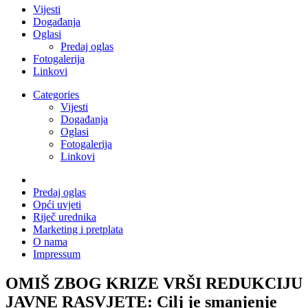
Vijesti
Događanja
Oglasi
Predaj oglas
Fotogalerija
Linkovi
Categories
Vijesti
Događanja
Oglasi
Fotogalerija
Linkovi
Predaj oglas
Opći uvjeti
Riječ urednika
Marketing i pretplata
O nama
Impressum
OMIŠ ZBOG KRIZE VRŠI REDUKCIJU
JAVNE RASVJETE: Cilj je smanjenje