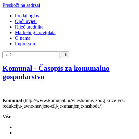
Preskoči na sadržaj
Predaj oglas
Opći uvjeti
Riječ urednika
Marketing i pretplata
O nama
Impressum
Idi
Komunal
-
Časopis za komunalno
gospodarstvo
Komunal
(http://www.komunal.hr/vijesti/omis-zbog-krize-vrsi-
redukciju-javne-rasvjete-cilj-je-smanjenje-rashoda/)
Više