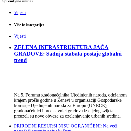
Spremljeno unutar:
Vijesti
Više iz kategorije:
Vijesti
ZELENA INFRASTRUKTURA JAČA
GRADOVE: Sadnja stabala postaje globalni
trend
Na 5. Forumu gradonačelnika Ujedinjenih naroda, održanom
krajem prošle godine u Ženevi u organizaciji Gospodarske
komisije Ujedinjenih naroda za Europu (UNECE),
gradonačelnici i predstavnici gradova iz cijelog svijeta
preuzeli su nove obveze za ozelenjavanje urbanih sredina.
PRIRODNI RESURSI NISU OGRANIČENI: Najveći