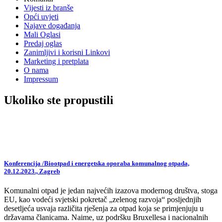
Vijesti iz branše
Opći uvjeti
Najave događanja
Mali Oglasi
Predaj oglas
Zanimljivi i korisni Linkovi
Marketing i pretplata
O nama
Impressum
Ukoliko ste propustili
Konferencija /Biootpad i energetska oporaba komunalnog otpada,
20.12.2023., Zagreb
Komunalni otpad je jedan najvećih izazova modernog društva, stoga
EU, kao vodeći svjetski pokretač „zelenog razvoja“ posljednjih
desetljeća usvaja različita rješenja za otpad koja se primjenjuju u
državama članicama. Naime, uz podršku Bruxellesa i nacionalnih