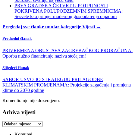
potrošači stvaraju najveću štetu
PRVA GRADSKA ČETVRT U POTPUNOSTI
POKRIVENA POLUPODZEMNIM SPREMNICIMA:
Sesvete kao primjer modernog gospodarenja otpadom
Pregledaj sve članke unutar kategorije Vijesti →
Prethodni članak
PRIVREMENA OBUSTAVA ZAGREBAČKOG PRORAČUNA:
Oporba nužno financiranje naziva stečajem!
Slijedeći članak
SABOR USVOJIO STRATEGIJU PRILAGODBE
KLIMATSKIM PROMJENAMA: Projekcije zagađenja i promjena
klime do 2070 godine
Komentiranje nije dozvoljeno.
Arhiva vijesti
Arhiva
vijesti
Komunal