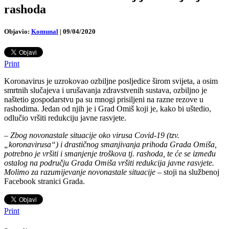
rashoda
Objavio:
Komunal
|
09/04/2020
Print
Koronavirus je uzrokovao ozbiljne posljedice širom svijeta, a osim
smrtnih slučajeva i urušavanja zdravstvenih sustava, ozbiljno je
naštetio gospodarstvu pa su mnogi prisiljeni na razne rezove u
rashodima. Jedan od njih je i Grad Omiš koji je, kako bi uštedio,
odlučio vršiti redukciju javne rasvjete.
–
Zbog novonastale situacije oko virusa Covid-19 (tzv.
„koronavirusa“) i drastičnog smanjivanja prihoda Grada Omiša,
potrebno je vršiti i smanjenje troškova tj. rashoda, te će se između
ostalog na području Grada Omiša vršiti redukcija javne rasvjete.
Molimo za razumijevanje novonastale situacije
– stoji na službenoj
Facebook stranici Grada.
Print