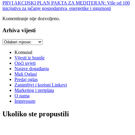
PRVI AKCIJSKI PLAN PAKTA ZA MEDITERAN: Više od 100
inicijativa za jačanje gospodarstva, energetike i sigurnosti
Komentiranje nije dozvoljeno.
Arhiva vijesti
Arhiva
vijesti
Komunal
Vijesti iz branše
Opći uvjeti
Najave događanja
Mali Oglasi
Predaj oglas
Zanimljivi i korisni Linkovi
Marketing i pretplata
O nama
Impressum
Ukoliko ste propustili