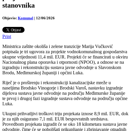
stanovnika
Objavio:
Komunal
|
12/06/2026
Print
Ministrica zaštite okoliša i zelene tranzicije Marija Vučković
potpisala je tri ugovora za projekte vodnokomunalnog gospodarstva
ukupne vrijednosti 11,4 mil. EUR. Projekti će se financirati u okviru
Nacionalnog plana oporavka i otpornosti (NPOO), a odnose se na
izgradnju i rekonstrukciju sustava javne odvodnje u Slavonskom
Brodu, Međimurskoj županiji i općini Luka.
Riječ je o proširenju i rekonstrukciji kanalizacijske mreže u
naseljima Brodsko Vinogorje i Brodski Varoš, nastavku izgradnje
dijelova sustava javne odvodnje na području Međimurske županije
te prvoj i drugoj fazi izgradnje sustava odvodnje na području općine
Luka.
Ukupni prihvatljivi troškovi triju projekata iznose 8,9 mil. EUR, dok
je za njih osigurano 7,1 mil. EUR bespovratnih sredstava.
Provedbom projekata izgradit će se oko 18 kilometara sustava javne
odvodnje, čime će se poboljšati prikupljanje i zbrinjavanje otpadnih