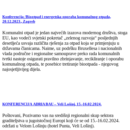
Konferencija /Biootpad i energetska oporaba komunalnog otpada,
20.12.2023., Zagreb
Komunalni otpad je jedan najvećih izazova modernog društva, stoga
EU, kao vodeći svjetski pokretač „zelenog razvoja“ posljednjih
desetljeća usvaja različita rješenja za otpad koja se primjenjuju u
državama članicama. Naime, uz podršku Bruxellesa i nacionalnih
vlada područne i regionalne samouprave preko rada komunalnih
tvrtki nastoje osigurati pravilno zbrinjavanje, recikliranje i oporabu
komunalnog otpada, te posebice tretiranje biootpada - njegovog
najosjetljivijeg dijela.
KONFERENCIJA ADRIA BAU – Veli Lošinj, 15.-16.02.2024.
Poštovani, Pozivamo vas na središnji regionalni skup sektora
graditeljstva u jugoistočnoj Europi koji će se od 15.-16.02.2024.
održati u Velom Lošinju (hotel Punta, Veli Lošinj).