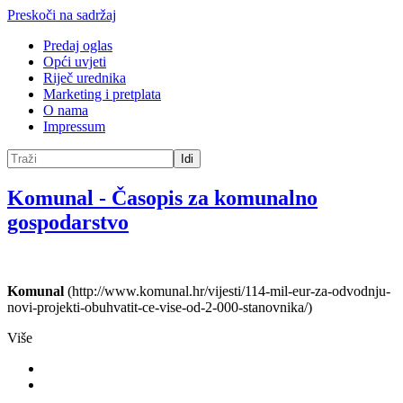
Preskoči na sadržaj
Predaj oglas
Opći uvjeti
Riječ urednika
Marketing i pretplata
O nama
Impressum
Idi
Komunal
-
Časopis za komunalno
gospodarstvo
Komunal
(http://www.komunal.hr/vijesti/114-mil-eur-za-odvodnju-
novi-projekti-obuhvatit-ce-vise-od-2-000-stanovnika/)
Više