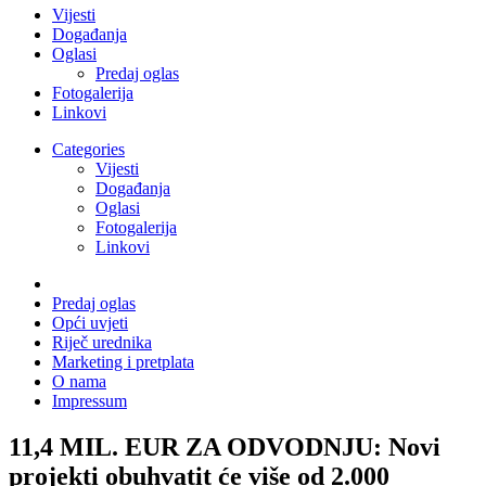
Vijesti
Događanja
Oglasi
Predaj oglas
Fotogalerija
Linkovi
Categories
Vijesti
Događanja
Oglasi
Fotogalerija
Linkovi
Predaj oglas
Opći uvjeti
Riječ urednika
Marketing i pretplata
O nama
Impressum
11,4 MIL. EUR ZA ODVODNJU: Novi
projekti obuhvatit će više od 2.000