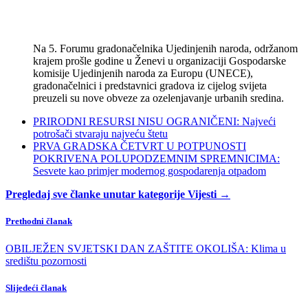
Na 5. Forumu gradonačelnika Ujedinjenih naroda, održanom
krajem prošle godine u Ženevi u organizaciji Gospodarske
komisije Ujedinjenih naroda za Europu (UNECE),
gradonačelnici i predstavnici gradova iz cijelog svijeta
preuzeli su nove obveze za ozelenjavanje urbanih sredina.
PRIRODNI RESURSI NISU OGRANIČENI: Najveći
potrošači stvaraju najveću štetu
PRVA GRADSKA ČETVRT U POTPUNOSTI
POKRIVENA POLUPODZEMNIM SPREMNICIMA:
Sesvete kao primjer modernog gospodarenja otpadom
Pregledaj sve članke unutar kategorije Vijesti →
Prethodni članak
OBILJEŽEN SVJETSKI DAN ZAŠTITE OKOLIŠA: Klima u
središtu pozornosti
Slijedeći članak