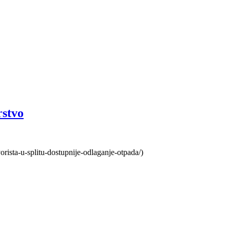
rstvo
rista-u-splitu-dostupnije-odlaganje-otpada/)