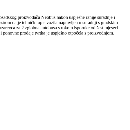
osadskog proizvođača Neobus nakon uspješne ranije suradnje i
zirom da je tehnički opis vozila napravljen u suradnji s gradskim
azarevca za 2 zglobna autobusa s rokom isporuke od šest mjeseci.
a i ponovne prodaje tvrtka je uspješno otpočela s proizvodnjom.