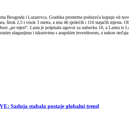
icama Beograda i Lazarevca. Gradska prometna poduzeća kupuju od nov
, širok 2,5 i visok 3 metra, a ima 46 sjedećih i 110 stajaćih mjesta. Ob
si „po mjeri“. Lasta je potpisala ugovor za nabavku 10, a Lastra iz L
stranim ulaganjima i iskustvima s arapskim investitorom, a nakon stečaj
nja stabala postaje globalni trend