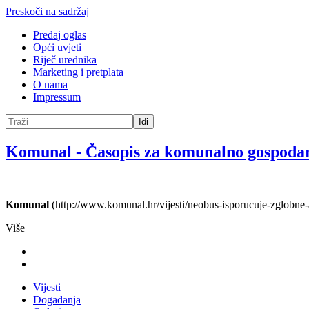
Preskoči na sadržaj
Predaj oglas
Opći uvjeti
Riječ urednika
Marketing i pretplata
O nama
Impressum
Idi
Komunal
-
Časopis za komunalno gospoda
Komunal
(http://www.komunal.hr/vijesti/neobus-isporucuje-zglobne-
Više
Vijesti
Događanja