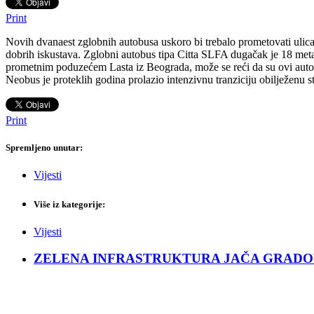
Print
Novih dvanaest zglobnih autobusa uskoro bi trebalo prometovati ul
dobrih iskustava. Zglobni autobus tipa Citta SLFA dugačak je 18 metara
prometnim poduzećem Lasta iz Beograda, može se reći da su ovi autobu
Neobus je proteklih godina prolazio intenzivnu tranziciju obilježenu 
Print
Spremljeno unutar:
Vijesti
Više iz kategorije:
Vijesti
ZELENA INFRASTRUKTURA JAČA GRADOVE: Sad