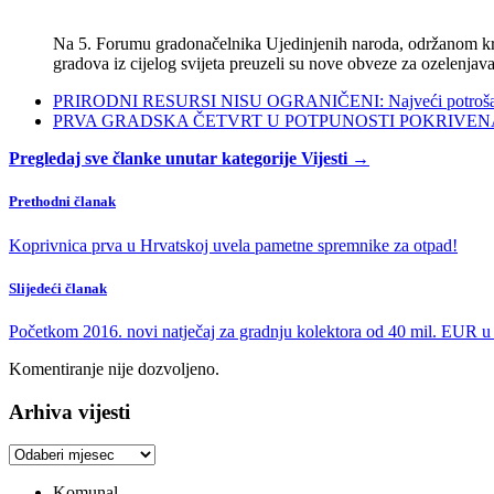
Na 5. Forumu gradonačelnika Ujedinjenih naroda, održanom kra
gradova iz cijelog svijeta preuzeli su nove obveze za ozelenjava
PRIRODNI RESURSI NISU OGRANIČENI: Najveći potrošači s
PRVA GRADSKA ČETVRT U POTPUNOSTI POKRIVENA POL
Pregledaj sve članke unutar kategorije Vijesti →
Prethodni članak
Koprivnica prva u Hrvatskoj uvela pametne spremnike za otpad!
Slijedeći članak
Početkom 2016. novi natječaj za gradnju kolektora od 40 mil. EUR u
Komentiranje nije dozvoljeno.
Arhiva vijesti
Arhiva
vijesti
Komunal