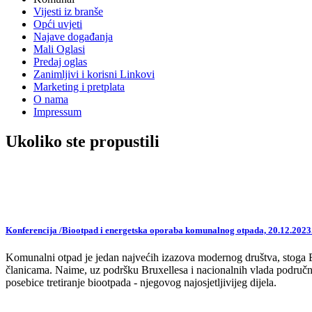
Vijesti iz branše
Opći uvjeti
Najave događanja
Mali Oglasi
Predaj oglas
Zanimljivi i korisni Linkovi
Marketing i pretplata
O nama
Impressum
Ukoliko ste propustili
Konferencija /Biootpad i energetska oporaba komunalnog otpada, 20.12.2023
Komunalni otpad je jedan najvećih izazova modernog društva, stoga EU,
članicama. Naime, uz podršku Bruxellesa i nacionalnih vlada područne
posebice tretiranje biootpada - njegovog najosjetljivijeg dijela.