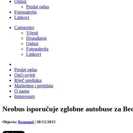
Oglasi
Predaj oglas
Fotogalerija
Linkovi
Categories
Vijesti
Događanja
Oglasi
Fotogalerija
Linkovi
Predaj oglas
Opći uvjeti
Riječ urednika
Marketing i pretplata
O nama
Impressum
Neobus isporučuje zglobne autobuse za Be
Objavio:
Komunal
|
30/12/2015