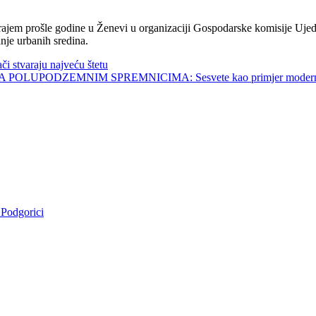
jem prošle godine u Ženevi u organizaciji Gospodarske komisije Ujed
nje urbanih sredina.
tvaraju najveću štetu
UPODZEMNIM SPREMNICIMA: Sesvete kao primjer modernog 
 Podgorici