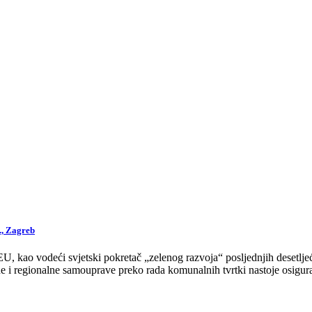
., Zagreb
 kao vodeći svjetski pokretač „zelenog razvoja“ posljednjih desetljeća
 i regionalne samouprave preko rada komunalnih tvrtki nastoje osigurat