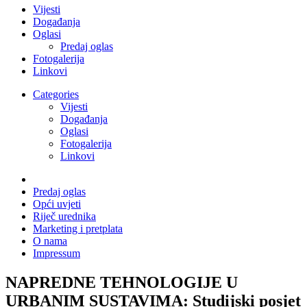
Vijesti
Događanja
Oglasi
Predaj oglas
Fotogalerija
Linkovi
Categories
Vijesti
Događanja
Oglasi
Fotogalerija
Linkovi
Predaj oglas
Opći uvjeti
Riječ urednika
Marketing i pretplata
O nama
Impressum
NAPREDNE TEHNOLOGIJE U
URBANIM SUSTAVIMA: Studijski posjet