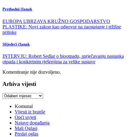
Prethodni članak
EUROPA UBRZAVA KRUŽNO GOSPODARSTVO
PLASTIKE: Novi zakon kao odgovor na zaostajanje i tržišne
pritiske
Slijedeći članak
INTERVJU: Robert Sedlar o biootpadu, sprječavanju nastanka
otpada i konkretnim rješenjima za velike sustave
Komentiranje nije dozvoljeno.
Arhiva vijesti
Arhiva
vijesti
Komunal
Vijesti iz branše
Opći uvjeti
Najave događanja
Mali Oglasi
Predaj oglas