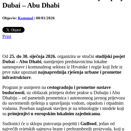
Dubai – Abu Dhabi
Objavio:
Komunal
|
08/01/2026
Print
Od
25. do 30. siječnja 2026.
organizira se stručni
studijski posjet
Dubai – Abu Dhabi
, namijenjen predstavnicima lokalne
samouprave i komunalnog sektora iz Hrvatske i regije koji žele iz
prve ruke upoznati
najnaprednija rješenja urbane i prometne
infrastrukture
.
Program je usmjeren na
cestogradnju i prometne sustave
budućnosti
, uz obilazak primjera dobre prakse u Dubaiju i Abu
Dhabiju – od pametnih prometnica i autonomnog javnog prijevoza
do suvremenih rješenja u upravljanju vodom, otpadom i otpadnim
vodama. Poseban naglasak stavljen je na tehnologije i modele koji
su
primjenjivi u europskim lokalnim zajednicama
.
Sudionici će u sklopu putovanja posjetiti i
Gulfood
, jedan od
najvećih svjetskih sajmova hrane i prehrambenih proizvoda, koji u