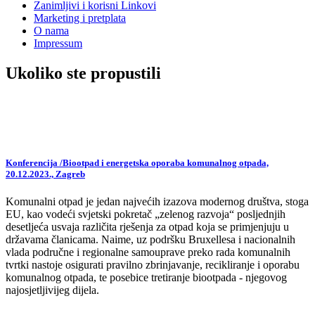
Zanimljivi i korisni Linkovi
Marketing i pretplata
O nama
Impressum
Ukoliko ste propustili
Konferencija /Biootpad i energetska oporaba komunalnog otpada,
20.12.2023., Zagreb
Komunalni otpad je jedan najvećih izazova modernog društva, stoga
EU, kao vodeći svjetski pokretač „zelenog razvoja“ posljednjih
desetljeća usvaja različita rješenja za otpad koja se primjenjuju u
državama članicama. Naime, uz podršku Bruxellesa i nacionalnih
vlada područne i regionalne samouprave preko rada komunalnih
tvrtki nastoje osigurati pravilno zbrinjavanje, recikliranje i oporabu
komunalnog otpada, te posebice tretiranje biootpada - njegovog
najosjetljivijeg dijela.