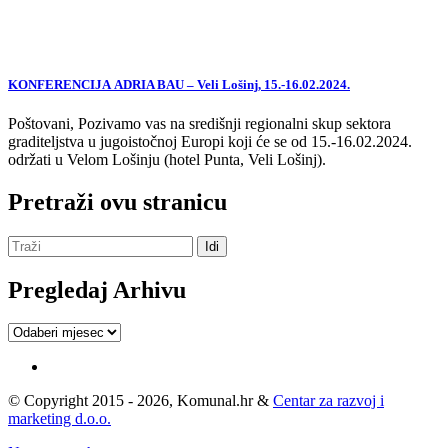
KONFERENCIJA ADRIA BAU – Veli Lošinj, 15.-16.02.2024.
Poštovani, Pozivamo vas na središnji regionalni skup sektora
graditeljstva u jugoistočnoj Europi koji će se od 15.-16.02.2024.
održati u Velom Lošinju (hotel Punta, Veli Lošinj).
Pretraži ovu stranicu
Pregledaj Arhivu
Pregledaj
Arhivu
© Copyright 2015 - 2026, Komunal.hr &
Centar za razvoj i
marketing d.o.o.