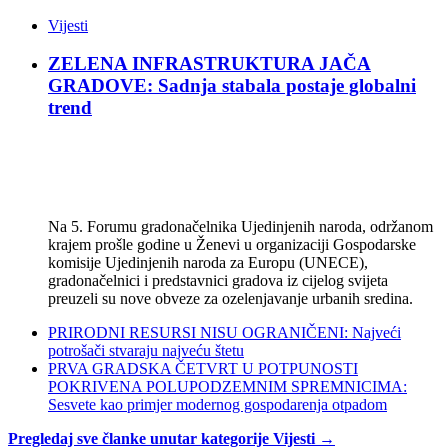
Vijesti
ZELENA INFRASTRUKTURA JAČA
GRADOVE: Sadnja stabala postaje globalni
trend
Na 5. Forumu gradonačelnika Ujedinjenih naroda, održanom
krajem prošle godine u Ženevi u organizaciji Gospodarske
komisije Ujedinjenih naroda za Europu (UNECE),
gradonačelnici i predstavnici gradova iz cijelog svijeta
preuzeli su nove obveze za ozelenjavanje urbanih sredina.
PRIRODNI RESURSI NISU OGRANIČENI: Najveći
potrošači stvaraju najveću štetu
PRVA GRADSKA ČETVRT U POTPUNOSTI
POKRIVENA POLUPODZEMNIM SPREMNICIMA:
Sesvete kao primjer modernog gospodarenja otpadom
Pregledaj sve članke unutar kategorije Vijesti →