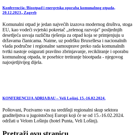
Konferencija /Biootpad i energetska oporaba komunalnog otpada,
20.12.2023., Zagreb
Komunalni otpad je jedan najvećih izazova modernog društva, stoga
EU, kao vodeći svjetski pokretač „zelenog razvoja“ posljednjih
desetljeća usvaja različita rješenja za otpad koja se primjenjuju u
državama članicama. Naime, uz podršku Bruxellesa i nacionalnih
vlada područne i regionalne samouprave preko rada komunalnih
tvrtki nastoje osigurati pravilno zbrinjavanje, recikliranje i oporabu
komunalnog otpada, te posebice tretiranje biootpada - njegovog
najosjetljivijeg dijela.
KONFERENCIJA ADRIA BAU – Veli Lošinj, 15.-16.02.2024.
Poštovani, Pozivamo vas na središnji regionalni skup sektora
graditeljstva u jugoistočnoj Europi koji će se od 15.-16.02.2024.
održati u Velom Lošinju (hotel Punta, Veli Lošinj).
Pretraži ovu stranicu