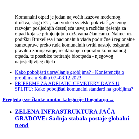
Komunalni otpad je jedan najvećih izazova modernog
društva, stoga EU, kao vodeći svjetski pokretač „zelenog
razvoja“ posljednjih desetljeća usvaja različita rješenja za
otpad koja se primjenjuju u državama članicama. Naime, uz
podršku Bruxellesa i nacionalnih vlada područne i regionalne
samouprave preko rada komunalnih tvrtki nastoje osigurati
pravilno zbrinjavanje, recikliranje i oporabu komunalnog
otpada, te posebice tretiranje biootpada - njegovog
najosjetljivijeg dijela.
Kako poboljšati upravljanje grobljima? - Konferencija o
grobljima u Splitu 07.-08.12.2023.
PRIPREME ZA ADRIATIC CEMETERY DAYS U
SPLITU: Kako poboljšati komunalni standard na grobljima?
Pregledaj sve članke unutar kategorije Događanja →
ZELENA INFRASTRUKTURA JAČA
GRADOVE: Sadnja stabala postaje globalni
trend