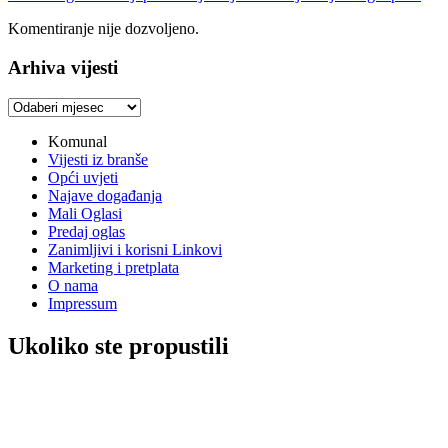
Komentiranje nije dozvoljeno.
Arhiva vijesti
Arhiva
vijesti
Komunal
Vijesti iz branše
Opći uvjeti
Najave događanja
Mali Oglasi
Predaj oglas
Zanimljivi i korisni Linkovi
Marketing i pretplata
O nama
Impressum
Ukoliko ste propustili