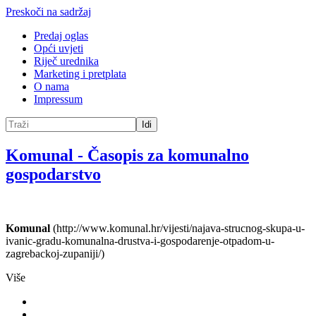
Preskoči na sadržaj
Predaj oglas
Opći uvjeti
Riječ urednika
Marketing i pretplata
O nama
Impressum
Idi
Komunal
-
Časopis za komunalno
gospodarstvo
Komunal
(http://www.komunal.hr/vijesti/najava-strucnog-skupa-u-
ivanic-gradu-komunalna-drustva-i-gospodarenje-otpadom-u-
zagrebackoj-zupaniji/)
Više