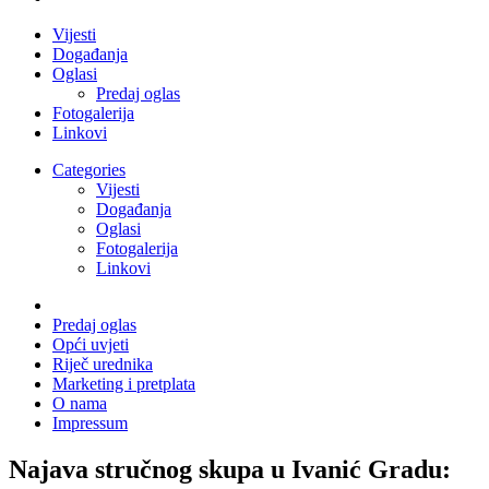
Vijesti
Događanja
Oglasi
Predaj oglas
Fotogalerija
Linkovi
Categories
Vijesti
Događanja
Oglasi
Fotogalerija
Linkovi
Predaj oglas
Opći uvjeti
Riječ urednika
Marketing i pretplata
O nama
Impressum
Najava stručnog skupa u Ivanić Gradu: