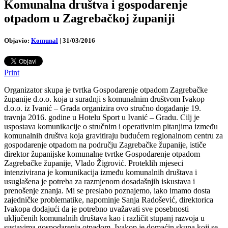
Komunalna društva i gospodarenje
otpadom u Zagrebačkoj županiji
Objavio:
Komunal
|
31/03/2016
Print
Organizator skupa je tvrtka Gospodarenje otpadom Zagrebačke
županije d.o.o. koja u suradnji s komunalnim društvom Ivakop
d.o.o. iz Ivanić – Grada organizira ovo stručno događanje 19.
travnja 2016. godine u Hotelu Sport u Ivanić – Gradu.
Cilj je
uspostava komunikacije o stručnim i operativnim pitanjima između
komunalnih društva koja gravitiraju budućem regionalnom centru za
gospodarenje otpadom na području Zagrebačke županije, ističe
direktor županijske komunalne tvrtke Gospodarenje otpadom
Zagrebačke županije, Vlado Žigrović. Proteklih mjeseci
intenzivirana je komunikacija između komunalnih društava i
usuglašena je potreba za razmjenom dosadašnjih iskustava i
prenošenje znanja. Mi se preslabo poznajemo, iako imamo dosta
zajedničke problematike, napominje Sanja Radošević, direktorica
Ivakopa dodajući da je potrebno uvažavati sve posebnosti
uključenih komunalnih društava kao i različit stupanj razvoja u
sustavima gospodarenja otpadom. Ivakop je domaćin skupa koji se