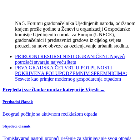
Na 5. Forumu gradonačelnika Ujedinjenih naroda, održanom
krajem prošle godine u Ženevi u organizaciji Gospodarske
komisije Ujedinjenih naroda za Europu (UNECE),
gradonačelnici i predstavnici gradova iz cijelog svijeta
preuzeli su nove obveze za ozelenjavanje urbanih sredina.
PRIRODNI RESURSI NISU OGRANIČENI: Najveći
potrošači stvaraju najveću štetu
PRVA GRADSKA ČETVRT U POTPUNOSTI
POKRIVENA POLUPODZEMNIM SPREMNICIMA:
Sesvete kao primjer modernog gospodarenja otpadom
Pregledaj sve članke unutar kategorije Vijesti →
Prethodni članak
Beograd počinje sa aktivnom reciklažom otpada
Slijedeći članak
Tomislavgrad nastoji pronaći rješenje za zbrinjavanje svog otpada