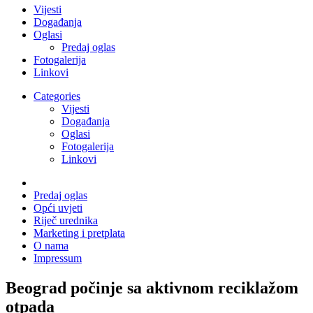
Vijesti
Događanja
Oglasi
Predaj oglas
Fotogalerija
Linkovi
Categories
Vijesti
Događanja
Oglasi
Fotogalerija
Linkovi
Predaj oglas
Opći uvjeti
Riječ urednika
Marketing i pretplata
O nama
Impressum
Beograd počinje sa aktivnom reciklažom
otpada