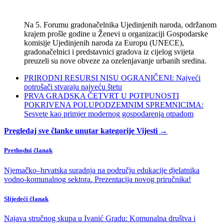
Na 5. Forumu gradonačelnika Ujedinjenih naroda, održanom
krajem prošle godine u Ženevi u organizaciji Gospodarske
komisije Ujedinjenih naroda za Europu (UNECE),
gradonačelnici i predstavnici gradova iz cijelog svijeta
preuzeli su nove obveze za ozelenjavanje urbanih sredina.
PRIRODNI RESURSI NISU OGRANIČENI: Najveći
potrošači stvaraju najveću štetu
PRVA GRADSKA ČETVRT U POTPUNOSTI
POKRIVENA POLUPODZEMNIM SPREMNICIMA:
Sesvete kao primjer modernog gospodarenja otpadom
Pregledaj sve članke unutar kategorije Vijesti →
Prethodni članak
Njemačko–hrvatska suradnja na području edukacije djelatnika
vodno-komunalnog sektora. Prezentacija novog priručnika!
Slijedeći članak
Najava stručnog skupa u Ivanić Gradu: Komunalna društva i