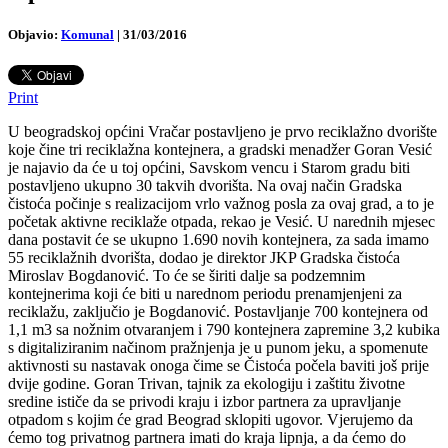
Objavio:
Komunal
|
31/03/2016
Print
U beogradskoj općini Vračar postavljeno je prvo reciklažno dvorište
koje čine tri reciklažna kontejnera, a gradski menadžer Goran Vesić
je najavio da će u toj općini, Savskom vencu i Starom gradu biti
postavljeno ukupno 30 takvih dvorišta. Na ovaj način Gradska
čistoća počinje s realizacijom vrlo važnog posla za ovaj grad, a to je
početak aktivne reciklaže otpada, rekao je Vesić.
U narednih mjesec
dana postavit će se ukupno 1.690 novih kontejnera, za sada imamo
55 reciklažnih dvorišta, dodao je direktor JKP Gradska čistoća
Miroslav Bogdanović. To će se širiti dalje sa podzemnim
kontejnerima koji će biti u narednom periodu prenamjenjeni za
reciklažu, zaključio je Bogdanović. Postavljanje 700 kontejnera od
1,1 m3 sa nožnim otvaranjem i 790 kontejnera zapremine 3,2 kubika
s digitaliziranim načinom pražnjenja je u punom jeku, a spomenute
aktivnosti su nastavak onoga čime se Čistoća počela baviti još prije
dvije godine. Goran Trivan, tajnik za ekologiju i zaštitu životne
sredine ističe da se privodi kraju i izbor partnera za upravljanje
otpadom s kojim će grad Beograd sklopiti ugovor. Vjerujemo da
ćemo tog privatnog partnera imati do kraja lipnja, a da ćemo do