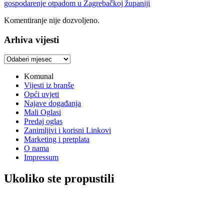
gospodarenje otpadom u Zagrebačkoj županiji
Komentiranje nije dozvoljeno.
Arhiva vijesti
Arhiva
vijesti
Komunal
Vijesti iz branše
Opći uvjeti
Najave događanja
Mali Oglasi
Predaj oglas
Zanimljivi i korisni Linkovi
Marketing i pretplata
O nama
Impressum
Ukoliko ste propustili