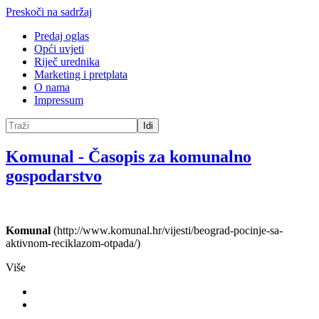
Preskoči na sadržaj
Predaj oglas
Opći uvjeti
Riječ urednika
Marketing i pretplata
O nama
Impressum
Idi
Komunal
-
Časopis za komunalno
gospodarstvo
Komunal
(http://www.komunal.hr/vijesti/beograd-pocinje-sa-
aktivnom-reciklazom-otpada/)
Više