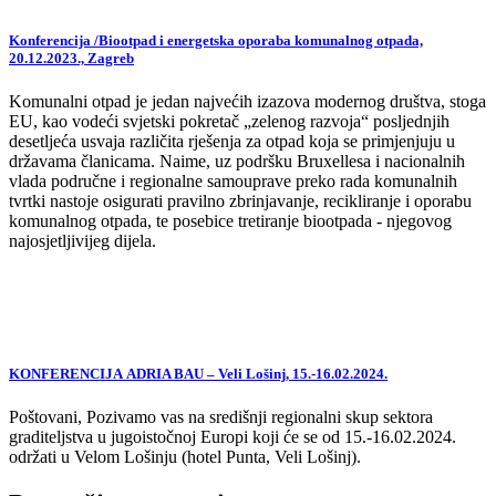
Konferencija /Biootpad i energetska oporaba komunalnog otpada,
20.12.2023., Zagreb
Komunalni otpad je jedan najvećih izazova modernog društva, stoga
EU, kao vodeći svjetski pokretač „zelenog razvoja“ posljednjih
desetljeća usvaja različita rješenja za otpad koja se primjenjuju u
državama članicama. Naime, uz podršku Bruxellesa i nacionalnih
vlada područne i regionalne samouprave preko rada komunalnih
tvrtki nastoje osigurati pravilno zbrinjavanje, recikliranje i oporabu
komunalnog otpada, te posebice tretiranje biootpada - njegovog
najosjetljivijeg dijela.
KONFERENCIJA ADRIA BAU – Veli Lošinj, 15.-16.02.2024.
Poštovani, Pozivamo vas na središnji regionalni skup sektora
graditeljstva u jugoistočnoj Europi koji će se od 15.-16.02.2024.
održati u Velom Lošinju (hotel Punta, Veli Lošinj).