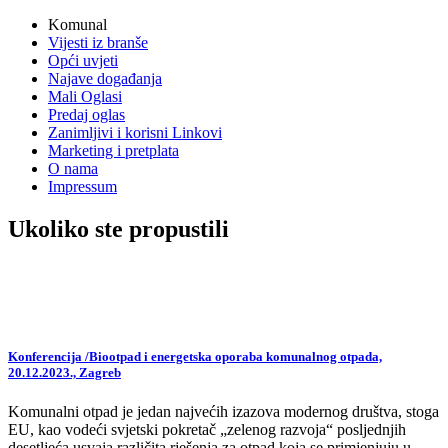
vijesti
Komunal
Vijesti iz branše
Opći uvjeti
Najave događanja
Mali Oglasi
Predaj oglas
Zanimljivi i korisni Linkovi
Marketing i pretplata
O nama
Impressum
Ukoliko ste propustili
Konferencija /Biootpad i energetska oporaba komunalnog otpada,
20.12.2023., Zagreb
Komunalni otpad je jedan najvećih izazova modernog društva, stoga
EU, kao vodeći svjetski pokretač „zelenog razvoja“ posljednjih
desetljeća usvaja različita rješenja za otpad koja se primjenjuju u