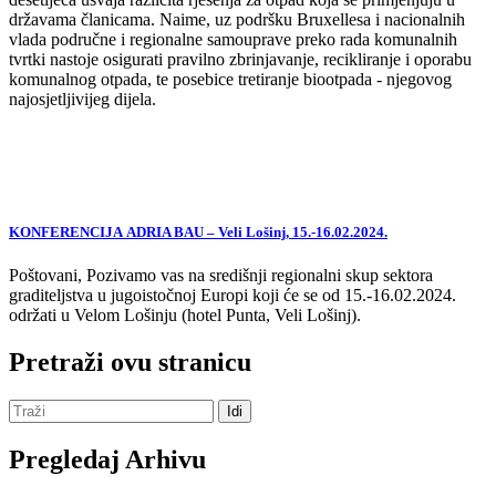
državama članicama. Naime, uz podršku Bruxellesa i nacionalnih
vlada područne i regionalne samouprave preko rada komunalnih
tvrtki nastoje osigurati pravilno zbrinjavanje, recikliranje i oporabu
komunalnog otpada, te posebice tretiranje biootpada - njegovog
najosjetljivijeg dijela.
KONFERENCIJA ADRIA BAU – Veli Lošinj, 15.-16.02.2024.
Poštovani, Pozivamo vas na središnji regionalni skup sektora
graditeljstva u jugoistočnoj Europi koji će se od 15.-16.02.2024.
održati u Velom Lošinju (hotel Punta, Veli Lošinj).
Pretraži ovu stranicu
Pregledaj Arhivu