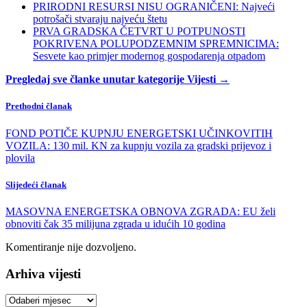
PRIRODNI RESURSI NISU OGRANIČENI: Najveći
potrošači stvaraju najveću štetu
PRVA GRADSKA ČETVRT U POTPUNOSTI
POKRIVENA POLUPODZEMNIM SPREMNICIMA:
Sesvete kao primjer modernog gospodarenja otpadom
Pregledaj sve članke unutar kategorije Vijesti →
Prethodni članak
FOND POTIČE KUPNJU ENERGETSKI UČINKOVITIH
VOZILA: 130 mil. KN za kupnju vozila za gradski prijevoz i
plovila
Slijedeći članak
MASOVNA ENERGETSKA OBNOVA ZGRADA: EU želi
obnoviti čak 35 milijuna zgrada u idućih 10 godina
Komentiranje nije dozvoljeno.
Arhiva vijesti
Arhiva