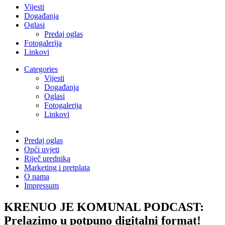
Vijesti
Događanja
Oglasi
Predaj oglas
Fotogalerija
Linkovi
Categories
Vijesti
Događanja
Oglasi
Fotogalerija
Linkovi
Predaj oglas
Opći uvjeti
Riječ urednika
Marketing i pretplata
O nama
Impressum
KRENUO JE KOMUNAL PODCAST:
Prelazimo u potpuno digitalni format!