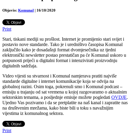
Objavio:
Komunal
|
16/10/2020
Print
Stari, tiskani mediji su prošlost. Internet je promijenio stari svijet i
postavio nove standarde. Tako je i uredništvo časopisa Komunal
zaključilo kako je dosadašnji format dvomjesečnika uz tjedni
elektronički newsletter postao prestatičan pa će Komunal uskoro u
potpunosti prijeći u digitalni format i intenzivirati proizvodnju
digitalnih sadržaja.
Video vijesti su stvarnost i Komunal namjerava pratiti najviše
standarde digitalne i internet komunikacije koja se odvija na
globalnoj razini. Osim toga, pokrenuli smo i Komunal podcast –
emisiju u trajanju od sat vremena u kojoj razgovaramo o aktualnim
sektorskim temama, a posljednje emisije možete pogledati
OVDJE
.
Ujedno Vas pozivamo i da se pretplatite na naš kanal i zapratite nas
na društvenim mrežama, kako biste bili u toku s navažnijim
vijestima iz komunalnog sektora.
Print