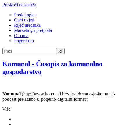
Preskoči na sadržaj
Predaj oglas
Opći uvjeti
Riječ urednika
Marketing i pretplata
O nama
Impressum
Idi
Komunal
-
Časopis za komunalno
gospodarstvo
Komunal
(http://www.komunal.hr/vijesti/krenuo-je-komunal-
podcast-prelazimo-u-potpuno-digitalni-format/)
Više