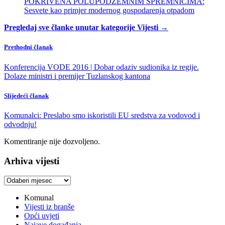
POKRIVENA POLUPODZEMNIM SPREMNICIMA:
Sesvete kao primjer modernog gospodarenja otpadom
Pregledaj sve članke unutar kategorije Vijesti →
Prethodni članak
Konferencija VODE 2016 | Dobar odaziv sudionika iz regije.
Dolaze ministri i premijer Tuzlanskog kantona
Slijedeći članak
Komunalci: Preslabo smo iskoristili EU sredstva za vodovod i
odvodnju!
Komentiranje nije dozvoljeno.
Arhiva vijesti
Arhiva
vijesti
Komunal
Vijesti iz branše
Opći uvjeti
Najave događanja