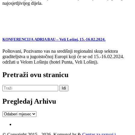
najosjetljivijeg dijela.
KONFERENCIJA ADRIA BAU – Veli Lošinj, 15.-16.02.2024.
Poštovani, Pozivamo vas na središnji regionalni skup sektora
graditeljstva u jugoistočnoj Europi koji će se od 15.-16.02.2024.
održati u Velom Lošinju (hotel Punta, Veli Lošinj).
Pretraži ovu stranicu
Pregledaj Arhivu
Pregledaj
Arhivu
© Copyright 2015 - 2026, Komunal.hr &
Centar za razvoj i