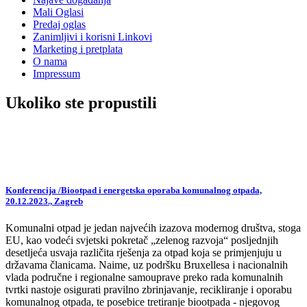
Mali Oglasi
Predaj oglas
Zanimljivi i korisni Linkovi
Marketing i pretplata
O nama
Impressum
Ukoliko ste propustili
Konferencija /Biootpad i energetska oporaba komunalnog otpada,
20.12.2023., Zagreb
Komunalni otpad je jedan najvećih izazova modernog društva, stoga
EU, kao vodeći svjetski pokretač „zelenog razvoja“ posljednjih
desetljeća usvaja različita rješenja za otpad koja se primjenjuju u
državama članicama. Naime, uz podršku Bruxellesa i nacionalnih
vlada područne i regionalne samouprave preko rada komunalnih
tvrtki nastoje osigurati pravilno zbrinjavanje, recikliranje i oporabu
komunalnog otpada, te posebice tretiranje biootpada - njegovog