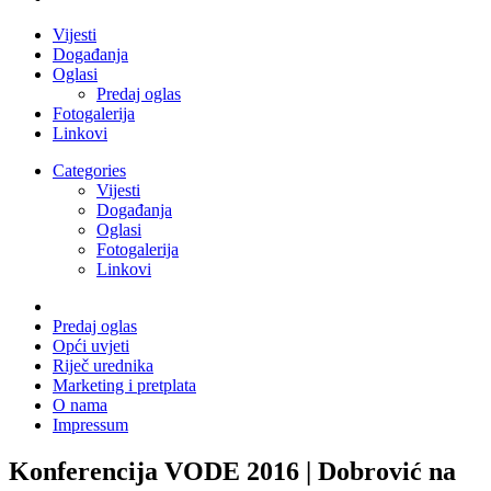
Vijesti
Događanja
Oglasi
Predaj oglas
Fotogalerija
Linkovi
Categories
Vijesti
Događanja
Oglasi
Fotogalerija
Linkovi
Predaj oglas
Opći uvjeti
Riječ urednika
Marketing i pretplata
O nama
Impressum
Konferencija VODE 2016 | Dobrović na