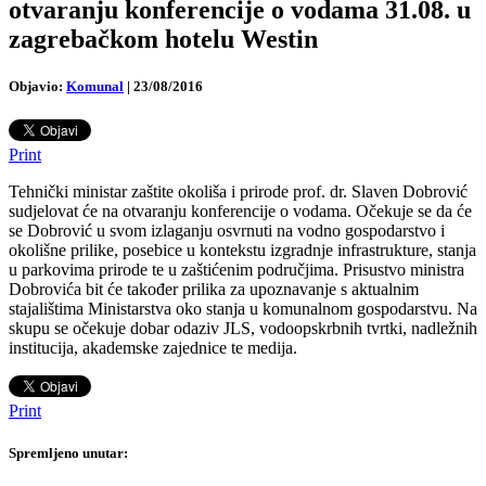
otvaranju konferencije o vodama 31.08. u
zagrebačkom hotelu Westin
Objavio:
Komunal
|
23/08/2016
Print
Tehnički ministar zaštite okoliša i prirode prof. dr. Slaven Dobrović
sudjelovat će na otvaranju konferencije o vodama. Očekuje se da će
se Dobrović u svom izlaganju osvrnuti na vodno gospodarstvo i
okolišne prilike, posebice u kontekstu izgradnje infrastrukture, stanja
u parkovima prirode te u zaštićenim područjima. Prisustvo ministra
Dobrovića bit će također prilika za upoznavanje s aktualnim
stajalištima Ministarstva oko stanja u komunalnom gospodarstvu. Na
skupu se očekuje dobar odaziv JLS, vodoopskrbnih tvrtki, nadležnih
institucija, akademske zajednice te medija.
Print
Spremljeno unutar: