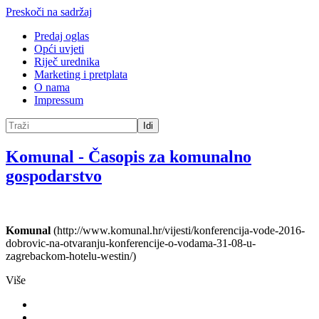
Preskoči na sadržaj
Predaj oglas
Opći uvjeti
Riječ urednika
Marketing i pretplata
O nama
Impressum
Idi
Komunal
-
Časopis za komunalno
gospodarstvo
Komunal
(http://www.komunal.hr/vijesti/konferencija-vode-2016-
dobrovic-na-otvaranju-konferencije-o-vodama-31-08-u-
zagrebackom-hotelu-westin/)
Više