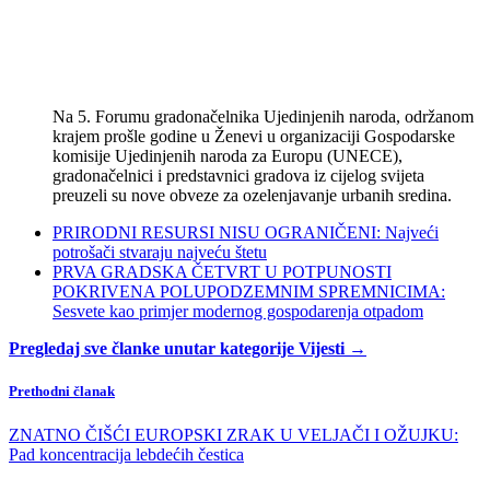
Na 5. Forumu gradonačelnika Ujedinjenih naroda, održanom
krajem prošle godine u Ženevi u organizaciji Gospodarske
komisije Ujedinjenih naroda za Europu (UNECE),
gradonačelnici i predstavnici gradova iz cijelog svijeta
preuzeli su nove obveze za ozelenjavanje urbanih sredina.
PRIRODNI RESURSI NISU OGRANIČENI: Najveći
potrošači stvaraju najveću štetu
PRVA GRADSKA ČETVRT U POTPUNOSTI
POKRIVENA POLUPODZEMNIM SPREMNICIMA:
Sesvete kao primjer modernog gospodarenja otpadom
Pregledaj sve članke unutar kategorije Vijesti →
Prethodni članak
ZNATNO ČIŠĆI EUROPSKI ZRAK U VELJAČI I OŽUJKU:
Pad koncentracija lebdećih čestica