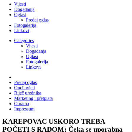
Vijesti
Događanja
Oglasi
Predaj oglas
Fotogalerija
Linkovi
Categories
Vijesti
Događanja
Oglasi
Fotogalerija
Linkovi
Predaj oglas
Opći uvjeti
Riječ urednika
Marketing i pretplata
O nama
Impressum
KAREPOVAC USKORO TREBA
POČETI S RADOM: Čeka se uporabna