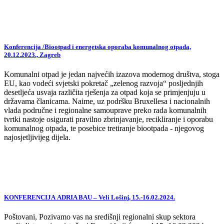
Konferencija /Biootpad i energetska oporaba komunalnog otpada,
20.12.2023., Zagreb
Komunalni otpad je jedan najvećih izazova modernog društva, stoga
EU, kao vodeći svjetski pokretač „zelenog razvoja“ posljednjih
desetljeća usvaja različita rješenja za otpad koja se primjenjuju u
državama članicama. Naime, uz podršku Bruxellesa i nacionalnih
vlada područne i regionalne samouprave preko rada komunalnih
tvrtki nastoje osigurati pravilno zbrinjavanje, recikliranje i oporabu
komunalnog otpada, te posebice tretiranje biootpada - njegovog
najosjetljivijeg dijela.
KONFERENCIJA ADRIA BAU – Veli Lošinj, 15.-16.02.2024.
Poštovani, Pozivamo vas na središnji regionalni skup sektora