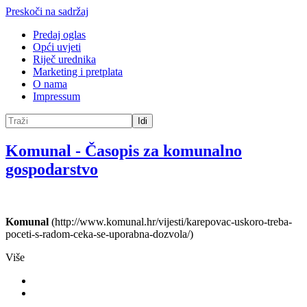
Preskoči na sadržaj
Predaj oglas
Opći uvjeti
Riječ urednika
Marketing i pretplata
O nama
Impressum
Idi
Komunal
-
Časopis za komunalno
gospodarstvo
Komunal
(http://www.komunal.hr/vijesti/karepovac-uskoro-treba-
poceti-s-radom-ceka-se-uporabna-dozvola/)
Više