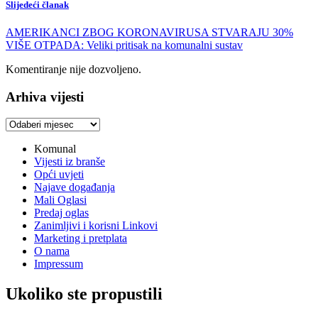
Slijedeći članak
AMERIKANCI ZBOG KORONAVIRUSA STVARAJU 30%
VIŠE OTPADA: Veliki pritisak na komunalni sustav
Komentiranje nije dozvoljeno.
Arhiva vijesti
Arhiva
vijesti
Komunal
Vijesti iz branše
Opći uvjeti
Najave događanja
Mali Oglasi
Predaj oglas
Zanimljivi i korisni Linkovi
Marketing i pretplata
O nama
Impressum
Ukoliko ste propustili