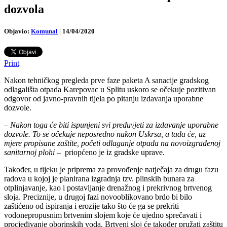
dozvola
Objavio:
Komunal
|
14/04/2020
Print
Nakon tehničkog pregleda prve faze paketa A sanacije gradskog
odlagališta otpada Karepovac u Splitu uskoro se očekuje pozitivan
odgovor od javno-pravnih tijela po pitanju izdavanja uporabne
dozvole.
–
Nakon toga će biti ispunjeni svi preduvjeti za izdavanje uporabne
dozvole. To se očekuje neposredno nakon Uskrsa, a tada će, uz
mjere propisane zaštite, početi odlaganje otpada na novoizgrađenoj
sanitarnoj plohi
– priopćeno je iz gradske uprave.
Također, u tijeku je priprema za provođenje natječaja za drugu fazu
radova u kojoj je planirana izgradnja tzv. plinskih bunara za
otplinjavanje, kao i postavljanje drenažnog i prekrivnog brtvenog
sloja. Preciznije, u drugoj fazi novooblikovano brdo bi bilo
zaštićeno od ispiranja i erozije tako što će ga se prekriti
vodonepropusnim brtvenim slojem koje će ujedno sprečavati i
procjeđivanje oborinskih voda. Brtveni sloj će također pružati zaštitu