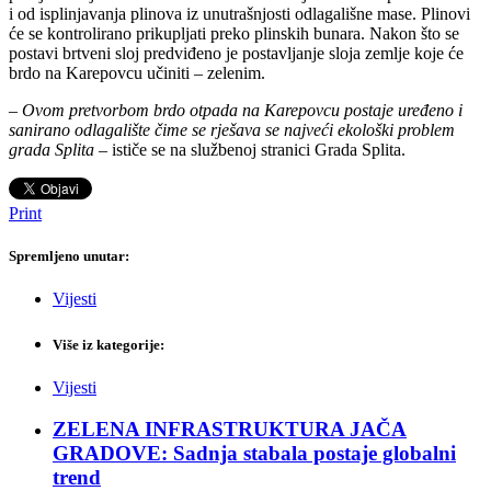
i od isplinjavanja plinova iz unutrašnjosti odlagališne mase. Plinovi
će se kontrolirano prikupljati preko plinskih bunara. Nakon što se
postavi brtveni sloj predviđeno je postavljanje sloja zemlje koje će
brdo na Karepovcu učiniti – zelenim.
–
Ovom pretvorbom brdo otpada na Karepovcu postaje uređeno i
sanirano odlagalište čime se rješava se najveći ekološki problem
grada Splita
– ističe se na službenoj stranici Grada Splita.
Print
Spremljeno unutar:
Vijesti
Više iz kategorije:
Vijesti
ZELENA INFRASTRUKTURA JAČA
GRADOVE: Sadnja stabala postaje globalni
trend