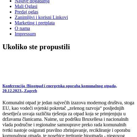
Najave događanja
Mali Oglasi
Predaj oglas
Zanimljivi i korisni Linkovi
Marketing i pretplata
O nama
Impressum
Ukoliko ste propustili
Konferencija /Biootpad i energetska oporaba komunalnog otpada,
20.12.2023., Zagreb
Komunalni otpad je jedan najvećih izazova modernog društva, stoga
EU, kao vodeći svjetski pokretač „zelenog razvoja“ posljednjih
desetljeća usvaja različita rješenja za otpad koja se primjenjuju u
državama članicama. Naime, uz podršku Bruxellesa i nacionalnih
vlada područne i regionalne samouprave preko rada komunalnih
tvrtki nastoje osigurati pravilno zbrinjavanje, recikliranje i oporabu
komunalnog otpada, te posebice tretiranje biootpada - njegovog