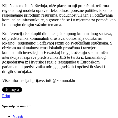
Ključne teme bit će štednja, niže plaće, manji proračuni, reforma
regionalnog modela uprave, fleksibilnost porezne politike, lokalno
raspolaganje prirodnim resursima, budućnost ulaganja i održavanja
komunalne infrastrukture, a govorit će se i o mjerama za pomoć, kao
i o mnogim drugim važnim temama.
Konferencija će okupiti dionike cjelokupnog komunalnog sustava,
od predstavnika komunalnih društava, donositelja odluka na
lokalnoj, regionalnoj i državnoj razini do sveučilišnih stručnjaka. S
obzirom na aktualnost tema lokalnih proračuna i razmjer
komunalnih investicija u Hrvatskoj i regiji, očekuju se dinamična
interakcija i rasprave predstavnika JLS te tvrtki iz komunalnog
gospodarstva iz Hrvatske i regije, zastupnika u Europskom
parlamentu i predstavnika udruga, gradskih i općinskih vlasti i
drugih stručnjaka.
Više informacija i prijave: info@komunal.hr
Print
Spremljeno unutar:
Vijesti