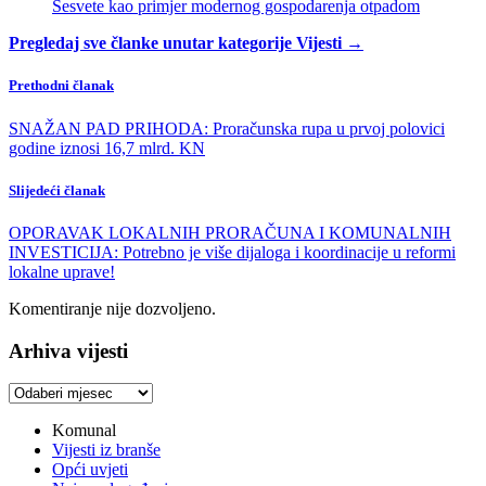
Sesvete kao primjer modernog gospodarenja otpadom
Pregledaj sve članke unutar kategorije Vijesti →
Prethodni članak
SNAŽAN PAD PRIHODA: Proračunska rupa u prvoj polovici
godine iznosi 16,7 mlrd. KN
Slijedeći članak
OPORAVAK LOKALNIH PRORAČUNA I KOMUNALNIH
INVESTICIJA: Potrebno je više dijaloga i koordinacije u reformi
lokalne uprave!
Komentiranje nije dozvoljeno.
Arhiva vijesti
Arhiva
vijesti
Komunal
Vijesti iz branše
Opći uvjeti