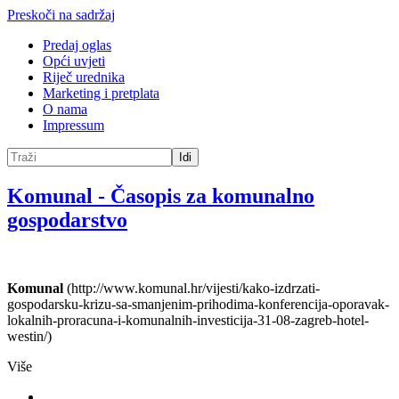
Preskoči na sadržaj
Predaj oglas
Opći uvjeti
Riječ urednika
Marketing i pretplata
O nama
Impressum
Idi
Komunal
-
Časopis za komunalno
gospodarstvo
Komunal
(http://www.komunal.hr/vijesti/kako-izdrzati-
gospodarsku-krizu-sa-smanjenim-prihodima-konferencija-oporavak-
lokalnih-proracuna-i-komunalnih-investicija-31-08-zagreb-hotel-
westin/)
Više