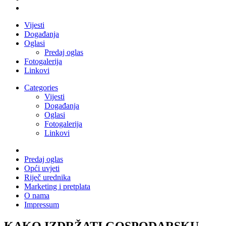
Vijesti
Događanja
Oglasi
Predaj oglas
Fotogalerija
Linkovi
Categories
Vijesti
Događanja
Oglasi
Fotogalerija
Linkovi
Predaj oglas
Opći uvjeti
Riječ urednika
Marketing i pretplata
O nama
Impressum
KAKO IZDRŽATI GOSPODARSKU