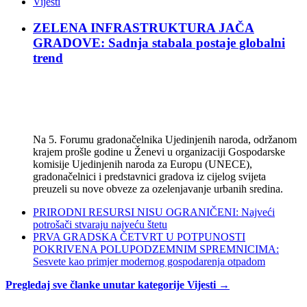
Vijesti
ZELENA INFRASTRUKTURA JAČA
GRADOVE: Sadnja stabala postaje globalni
trend
Na 5. Forumu gradonačelnika Ujedinjenih naroda, održanom
krajem prošle godine u Ženevi u organizaciji Gospodarske
komisije Ujedinjenih naroda za Europu (UNECE),
gradonačelnici i predstavnici gradova iz cijelog svijeta
preuzeli su nove obveze za ozelenjavanje urbanih sredina.
PRIRODNI RESURSI NISU OGRANIČENI: Najveći
potrošači stvaraju najveću štetu
PRVA GRADSKA ČETVRT U POTPUNOSTI
POKRIVENA POLUPODZEMNIM SPREMNICIMA:
Sesvete kao primjer modernog gospodarenja otpadom
Pregledaj sve članke unutar kategorije Vijesti →