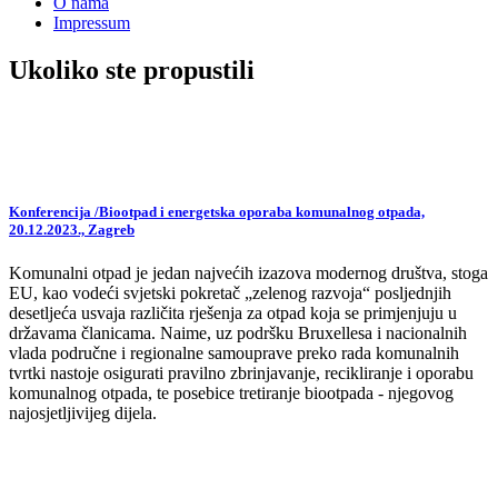
O nama
Impressum
Ukoliko ste propustili
Konferencija /Biootpad i energetska oporaba komunalnog otpada,
20.12.2023., Zagreb
Komunalni otpad je jedan najvećih izazova modernog društva, stoga
EU, kao vodeći svjetski pokretač „zelenog razvoja“ posljednjih
desetljeća usvaja različita rješenja za otpad koja se primjenjuju u
državama članicama. Naime, uz podršku Bruxellesa i nacionalnih
vlada područne i regionalne samouprave preko rada komunalnih
tvrtki nastoje osigurati pravilno zbrinjavanje, recikliranje i oporabu
komunalnog otpada, te posebice tretiranje biootpada - njegovog
najosjetljivijeg dijela.