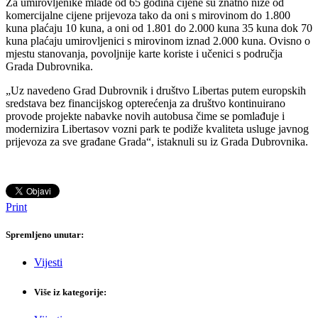
Za umirovljenike mlađe od 65 godina cijene su znatno niže od
komercijalne cijene prijevoza tako da oni s mirovinom do 1.800
kuna plaćaju 10 kuna, a oni od 1.801 do 2.000 kuna 35 kuna dok 70
kuna plaćaju umirovljenici s mirovinom iznad 2.000 kuna. Ovisno o
mjestu stanovanja, povoljnije karte koriste i učenici s područja
Grada Dubrovnika.
„Uz navedeno Grad Dubrovnik i društvo Libertas putem europskih
sredstava bez financijskog opterećenja za društvo kontinuirano
provode projekte nabavke novih autobusa čime se pomlađuje i
modernizira Libertasov vozni park te podiže kvaliteta usluge javnog
prijevoza za sve građane Grada“, istaknuli su iz Grada Dubrovnika.
Print
Spremljeno unutar:
Vijesti
Više iz kategorije: