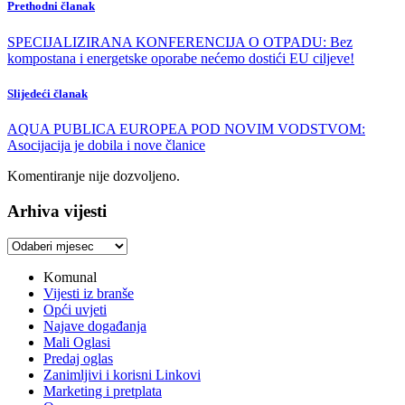
Prethodni članak
SPECIJALIZIRANA KONFERENCIJA O OTPADU: Bez
kompostana i energetske oporabe nećemo dostići EU ciljeve!
Slijedeći članak
AQUA PUBLICA EUROPEA POD NOVIM VODSTVOM:
Asocijacija je dobila i nove članice
Komentiranje nije dozvoljeno.
Arhiva vijesti
Arhiva
vijesti
Komunal
Vijesti iz branše
Opći uvjeti
Najave događanja
Mali Oglasi
Predaj oglas
Zanimljivi i korisni Linkovi
Marketing i pretplata