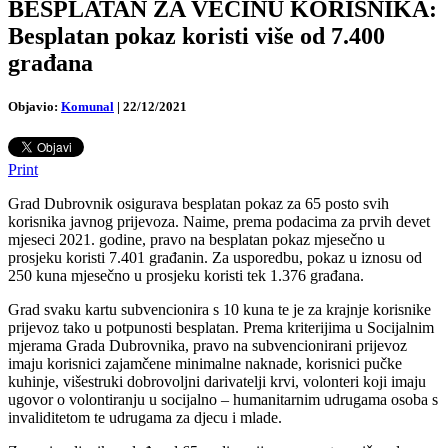
BESPLATAN ZA VEĆINU KORISNIKA:
Besplatan pokaz koristi više od 7.400
građana
Objavio:
Komunal
|
22/12/2021
Print
Grad Dubrovnik osigurava besplatan pokaz za 65 posto svih
korisnika javnog prijevoza. Naime, prema podacima za prvih devet
mjeseci 2021. godine, pravo na besplatan pokaz mjesečno u
prosjeku koristi 7.401 građanin. Za usporedbu, pokaz u iznosu od
250 kuna mjesečno u prosjeku koristi tek 1.376 građana.
Grad svaku kartu subvencionira s 10 kuna te je za krajnje korisnike
prijevoz tako u potpunosti besplatan. Prema kriterijima u Socijalnim
mjerama Grada Dubrovnika, pravo na subvencionirani prijevoz
imaju korisnici zajamčene minimalne naknade, korisnici pučke
kuhinje, višestruki dobrovoljni darivatelji krvi, volonteri koji imaju
ugovor o volontiranju u socijalno – humanitarnim udrugama osoba s
invaliditetom te udrugama za djecu i mlade.