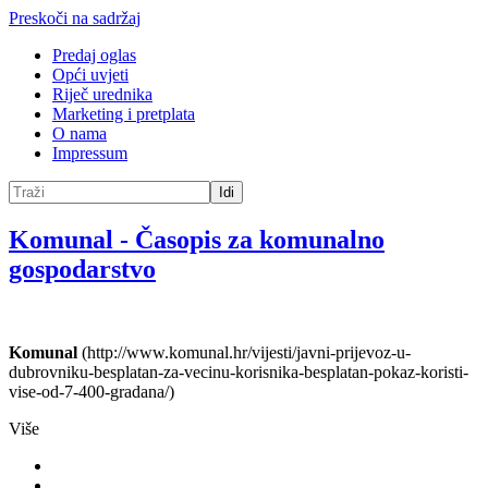
Preskoči na sadržaj
Predaj oglas
Opći uvjeti
Riječ urednika
Marketing i pretplata
O nama
Impressum
Idi
Komunal
-
Časopis za komunalno
gospodarstvo
Komunal
(http://www.komunal.hr/vijesti/javni-prijevoz-u-
dubrovniku-besplatan-za-vecinu-korisnika-besplatan-pokaz-koristi-
vise-od-7-400-gradana/)
Više