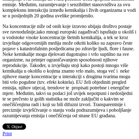
emisije. Međutim, razumijevanje i senzibilitet stanovništva za ovu
kompleksnu interakciju između kemikalija i živih organizama u vodi
se u posljednjih 20 godina uvelike promijenilo.
Na koncentracije niže od onih koje izravno ubijaju društvo postaje
sve ravnodušnije,iako mnogi europski zagađivači ispuštaju u okoliš i
u vodotoke visoke koncentracije štetnih kemikalija, a tek se kroz
izvještaje odgovornijih medija može otkriti koliko su zapravo česte
pojave s katastrofalnim posljedicama po zdravlje ljudi, flore i faune.
Neke kemikalije mogu djelovati dugotrajno i vrlo suptilno na sve
organizme, na primjer ograničavanjem sposobnosti njihove
reprodukcije. Također, u izvještaju stoji kako postoji mnogo više
kemikalija u okolišu o kojima znamo vrlo malo, stoga već i neke
njihove manje koncentracije u interakciji s drugima tvarima mogu
biti vrlo pogubne (tzv. efekt koktela). EU želi objediniti pregled
emisija, njihov utjecaj, trendove te propisati potrebne i energične
mjere. Međutim, takvi su podaci još uvijek nepotpuni i nedosljedni
te se prečesto iz golih statistika ne može zaključiti o kakvim se
onečišćenjima radi i koji su bili difuzni izvori. Transparentnije i
preciznije izvješćivanje o stanju voda podrazumijeva i poboljšanje
razumijevanja emisija i onečišćenja od strane EU građana.
Print