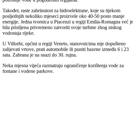
Također, raste zabrinutost za hidroelektrane, koje su tijekom
posljednjih nekoliko mjeseci proizvele oko 40-50 posto manje
energije. Jedna tvornica u Piacenzi u regiji Emilia-Romagna već je
bila prisiljena privremeno zatvoriti svoje turbine zbog niskog
vodostaja rijeke.
U Villorbi, općini u regiji Veneto, stanovnicima nije dopušteno
zalijevati vrtove, prati automobile ili puniti bazene između 6 i 23
sata. Zabrana je na snazi ​​do 30. rujna.
Neka mjesna vijeća razmatraju ograničenje korištenja vode za
fontane i vodene parkove.