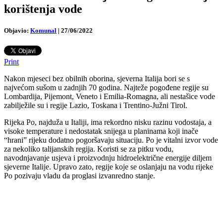
korištenja vode
Objavio:
Komunal
|
27/06/2022
Print
Nakon mjeseci bez obilnih oborina, sjeverna Italija bori se s
najvećom sušom u zadnjih 70 godina. Najteže pogođene regije su
Lombardija, Pijemont, Veneto i Emilia-Romagna, ali nestašice vode
zabilježile su i regije Lazio, Toskana i Trentino-Južni Tirol.
Rijeka Po, najduža u Italiji, ima rekordno nisku razinu vodostaja, a
visoke temperature i nedostatak snijega u planinama koji inače
“hrani” rijeku dodatno pogoršavaju situaciju. Po je vitalni izvor vode
za nekoliko talijanskih regija. Koristi se za pitku vodu,
navodnjavanje usjeva i proizvodnju hidroelektrične energije diljem
sjeverne Italije. Upravo zato, regije koje se oslanjaju na vodu rijeke
Po pozivaju vladu da proglasi izvanredno stanje.