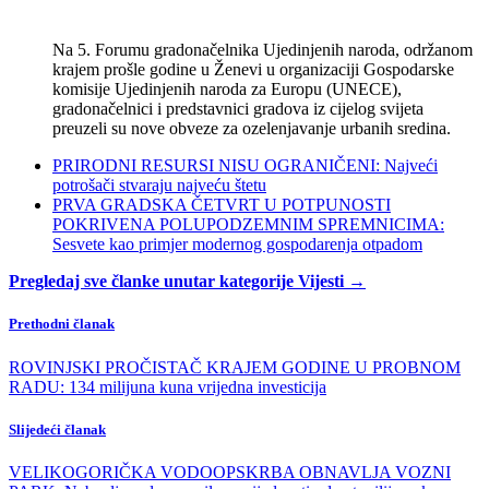
Na 5. Forumu gradonačelnika Ujedinjenih naroda, održanom
krajem prošle godine u Ženevi u organizaciji Gospodarske
komisije Ujedinjenih naroda za Europu (UNECE),
gradonačelnici i predstavnici gradova iz cijelog svijeta
preuzeli su nove obveze za ozelenjavanje urbanih sredina.
PRIRODNI RESURSI NISU OGRANIČENI: Najveći
potrošači stvaraju najveću štetu
PRVA GRADSKA ČETVRT U POTPUNOSTI
POKRIVENA POLUPODZEMNIM SPREMNICIMA:
Sesvete kao primjer modernog gospodarenja otpadom
Pregledaj sve članke unutar kategorije Vijesti →
Prethodni članak
ROVINJSKI PROČISTAČ KRAJEM GODINE U PROBNOM
RADU: 134 milijuna kuna vrijedna investicija
Slijedeći članak
VELIKOGORIČKA VODOOPSKRBA OBNAVLJA VOZNI