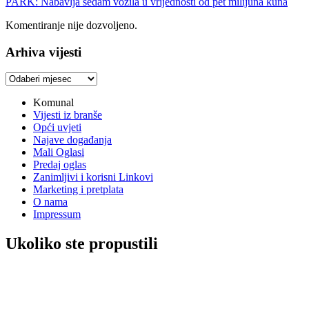
PARK: Nabavlja sedam vozila u vrijednosti od pet milijuna kuna
Komentiranje nije dozvoljeno.
Arhiva vijesti
Arhiva
vijesti
Komunal
Vijesti iz branše
Opći uvjeti
Najave događanja
Mali Oglasi
Predaj oglas
Zanimljivi i korisni Linkovi
Marketing i pretplata
O nama
Impressum
Ukoliko ste propustili