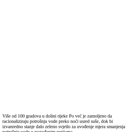
Više od 100 gradova u dolini rijeke Po već je zamoljeno da
racionaliziraju potrošnju vode preko noći usred suše, dok bi
izvanredno stanje dalo zeleno svjetlo za uvođenje mjera smanjenja
potrošnje vode u pogođenim regijama.