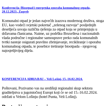
Konferencija /Biootpad i energetska oporaba komunalnog otpada,
20.12.2023., Zagreb
Komunalni otpad je jedan najvećih izazova modernog društva, stoga
EU, kao vodeći svjetski pokretač „zelenog razvoja“ posljednjih
desetljeća usvaja različita rješenja za otpad koja se primjenjuju u
državama članicama. Naime, uz podršku Bruxellesa i nacionalnih
vlada područne i regionalne samouprave preko rada komunalnih
tvrtki nastoje osigurati pravilno zbrinjavanje, recikliranje i oporabu
komunalnog otpada, te posebice tretiranje biootpada - njegovog
najosjetljivijeg dijela.
KONFERENCIJA ADRIA BAU – Veli Lošinj, 15.-16.02.2024.
Poštovani, Pozivamo vas na središnji regionalni skup sektora
graditeljstva u jugoistočnoj Europi koji će se od 15.-16.02.2024.
održati u Velom Lošinju (hotel Punta, Veli Lošinj).