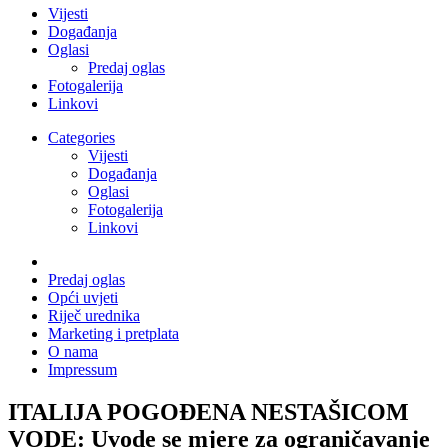
Vijesti
Događanja
Oglasi
Predaj oglas
Fotogalerija
Linkovi
Categories
Vijesti
Događanja
Oglasi
Fotogalerija
Linkovi
Predaj oglas
Opći uvjeti
Riječ urednika
Marketing i pretplata
O nama
Impressum
ITALIJA POGOĐENA NESTAŠICOM
VODE: Uvode se mjere za ograničavanje