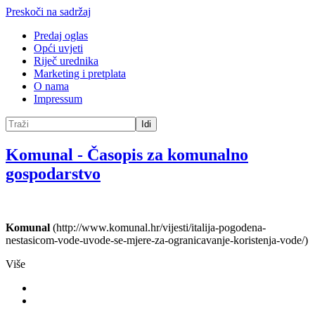
Preskoči na sadržaj
Predaj oglas
Opći uvjeti
Riječ urednika
Marketing i pretplata
O nama
Impressum
Idi
Komunal
-
Časopis za komunalno
gospodarstvo
Komunal
(http://www.komunal.hr/vijesti/italija-pogodena-
nestasicom-vode-uvode-se-mjere-za-ogranicavanje-koristenja-vode/)
Više