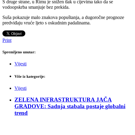
S druge strane, u Rimu je snižen tlak u cijevima tako da se
vodoopskrba smanjuje bez prekida.
Suša pokazuje malo znakova popuštanja, a dugoročne prognoze
predviđaju vruće ljeto s oskudnim padalinama.
Print
Spremljeno unutar:
Vijesti
Više iz kategorije:
Vijesti
ZELENA INFRASTRUKTURA JAČA
GRADOVE: Sadnja stabala postaje globalni
trend