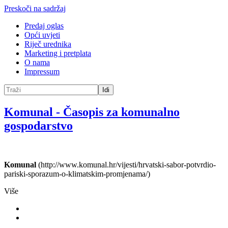
Preskoči na sadržaj
Predaj oglas
Opći uvjeti
Riječ urednika
Marketing i pretplata
O nama
Impressum
Idi
Komunal
-
Časopis za komunalno
gospodarstvo
Komunal
(http://www.komunal.hr/vijesti/hrvatski-sabor-potvrdio-
pariski-sporazum-o-klimatskim-promjenama/)
Više