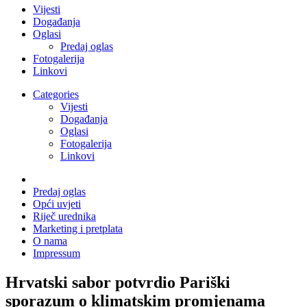
Vijesti
Događanja
Oglasi
Predaj oglas
Fotogalerija
Linkovi
Categories
Vijesti
Događanja
Oglasi
Fotogalerija
Linkovi
Predaj oglas
Opći uvjeti
Riječ urednika
Marketing i pretplata
O nama
Impressum
Hrvatski sabor potvrdio Pariški
sporazum o klimatskim promjenama