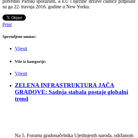
potvrdilo Pariški sporazum, a EU i njezine države članice potpisale
su ga 22. travnja 2016. godine u New Yorku.
Print
Spremljeno unutar:
Vijesti
Više iz kategorije:
Vijesti
ZELENA INFRASTRUKTURA JAČA
GRADOVE: Sadnja stabala postaje globalni
trend
Na 5. Forumu gradonačelnika Ujedinjenih naroda, održanom