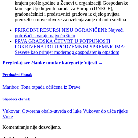
krajem prošle godine u Ženevi u organizaciji Gospodarske
komisije Ujedinjenih naroda za Europu (UNECE),
gradonačelnici i predstavnici gradova iz cijelog svijeta
preuzeli su nove obveze za ozelenjavanje urbanih sredina.
PRIRODNI RESURSI NISU OGRANIČENI: Najveći
potrošači stvaraju najveću štetu
PRVA GRADSKA ČETVRT U POTPUNOSTI
POKRIVENA POLUPODZEMNIM SPREMNICIMA:
Sesvete kao primjer modernog gospodarenja otpadom
Pregledaj sve članke unutar kategorije Vijesti →
Prethodni članak
Maribor: Tona otpada očišćena iz Drave
Slijedeći članak
Vukovar: Otvorena obalo-utvrda od luke Vukovar do ušća rijeke
Vuke
Komentiranje nije dozvoljeno.