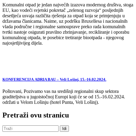
Komunalni otpad je jedan najvećih izazova modernog društva, stoga
EU, kao vodeći svjetski pokretač „zelenog razvoja“ posljednjih
desetljeća usvaja različita rješenja za otpad koja se primjenjuju u
državama članicama. Naime, uz podršku Bruxellesa i nacionalnih
vlada područne i regionalne samouprave preko rada komunalnih
tvrtki nastoje osigurati pravilno zbrinjavanje, recikliranje i oporabu
komunalnog otpada, te posebice tretiranje biootpada - njegovog
najosjetljivijeg dijela.
KONFERENCIJA ADRIA BAU – Veli Lošinj, 15.-16.02.2024.
Poštovani, Pozivamo vas na središnji regionalni skup sektora
graditeljstva u jugoistočnoj Europi koji će se od 15.-16.02.2024.
održati u Velom Lošinju (hotel Punta, Veli Lošinj).
Pretraži ovu stranicu