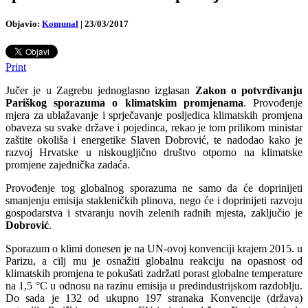
Objavio:
Komunal
|
23/03/2017
Print
Jučer je u Zagrebu jednoglasno izglasan
Zakon o potvrđivanju
Pariškog sporazuma o klimatskim promjenama
. Provođenje
mjera za ublažavanje i sprječavanje posljedica klimatskih promjena
obaveza su svake države i pojedinca, rekao je tom prilikom ministar
zaštite okoliša i energetike Slaven Dobrović, te nadodao kako je
razvoj Hrvatske u niskougljično društvo otporno na klimatske
promjene zajednička zadaća.
Provođenje tog globalnog sporazuma ne samo da će doprinijeti
smanjenju emisija stakleničkih plinova, nego će i doprinijeti razvoju
gospodarstva i stvaranju novih zelenih radnih mjesta, zaključio je
Dobrović
.
Sporazum o klimi donesen je na UN-ovoj konvenciji krajem 2015. u
Parizu, a cilj mu je osnažiti globalnu reakciju na opasnost od
klimatskih promjena te pokušati zadržati porast globalne temperature
na 1,5 °C u odnosu na razinu emisija u predindustrijskom razdoblju.
Do sada je 132 od ukupno 197 stranaka Konvencije (država)