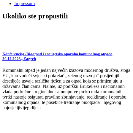
Impressum
Ukoliko ste propustili
Konferencija /Biootpad i energetska oporaba komunalnog otpada,
20.12.2023., Zagreb
Komunalni otpad je jedan najvećih izazova modernog društva, stoga
EU, kao vodeći svjetski pokretač „zelenog razvoja“ posljednjih
desetljeća usvaja različita rješenja za otpad koja se primjenjuju u
državama članicama. Naime, uz podršku Bruxellesa i nacionalnih
vlada područne i regionalne samouprave preko rada komunalnih
tvrtki nastoje osigurati pravilno zbrinjavanje, recikliranje i oporabu
komunalnog otpada, te posebice tretiranje biootpada - njegovog
najosjetljivijeg dijela.