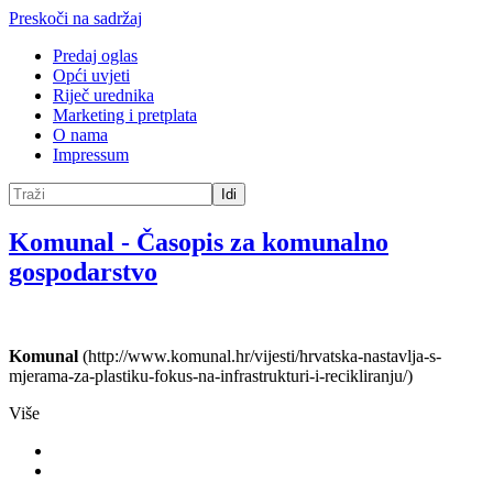
Preskoči na sadržaj
Predaj oglas
Opći uvjeti
Riječ urednika
Marketing i pretplata
O nama
Impressum
Idi
Komunal
-
Časopis za komunalno
gospodarstvo
Komunal
(http://www.komunal.hr/vijesti/hrvatska-nastavlja-s-
mjerama-za-plastiku-fokus-na-infrastrukturi-i-recikliranju/)
Više