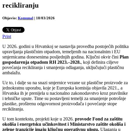
recikliranju
Objavio:
Komunal
|
18/03/2026
Print
U 2026. godini u Hrvatskoj se nastavlja provedba postojećih politika
upravljanja plastičnim otpadom, temeljenih na nacionalnim i EU
smjernicama donesenima posljednjih godina. Ključni okvir čini
Plan
gospodarenja otpadom RH 2023.–2028.
, koji definira ciljeve
povećanja recikliranja i smanjenja odlaganja, uključujući plastičnu
ambalažu.
Uz to, i dalje su na snazi smjernice vezane uz plastične proizvode za
jednokratnu uporabu, koje je Europska komisija objavila 2021., a
Hrvatska ih je prenijela u nacionalno zakonodavstvo kroz pravilnike
i tehničke upute. Time su postavljeni temelji za smanjenje potrošnje
plastike, proširenu odgovornost proizvođača i povećanje stope
recikliranja.
U tom kontekstu, projekti koje u 2026.
provode Fond za zaštitu
okoliša i energetsku učinkovitost i Ministarstvo zaštite okoliša i
zelene tranzicije
imaju ključnu operativnu ulogu.
Ulaganja u