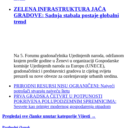
ZELENA INFRASTRUKTURA JAČA
GRADOVE: Sadnja stabala postaje globalni
trend
Na 5. Forumu gradonačelnika Ujedinjenih naroda, održanom
krajem prošle godine u Ženevi u organizaciji Gospodarske
komisije Ujedinjenih naroda za Europu (UNECE),
gradonačelnici i predstavnici gradova iz cijelog svijeta
preuzeli su nove obveze za ozelenjavanje urbanih sredina.
PRIRODNI RESURSI NISU OGRANIČENI: Najveći
potrošači stvaraju najveću štetu
PRVA GRADSKA ČETVRT U POTPUNOSTI
POKRIVENA POLUPODZEMNIM SPREMNICIMA:
Sesvete kao primjer modernog gospodarenja otpadom
Pregledaj sve članke unutar kategorije Vijesti →
Prethodni članak