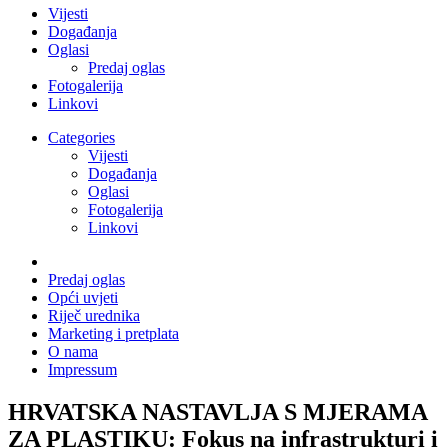
Vijesti
Događanja
Oglasi
Predaj oglas
Fotogalerija
Linkovi
Categories
Vijesti
Događanja
Oglasi
Fotogalerija
Linkovi
Predaj oglas
Opći uvjeti
Riječ urednika
Marketing i pretplata
O nama
Impressum
HRVATSKA NASTAVLJA S MJERAMA
ZA PLASTIKU: Fokus na infrastrukturi i