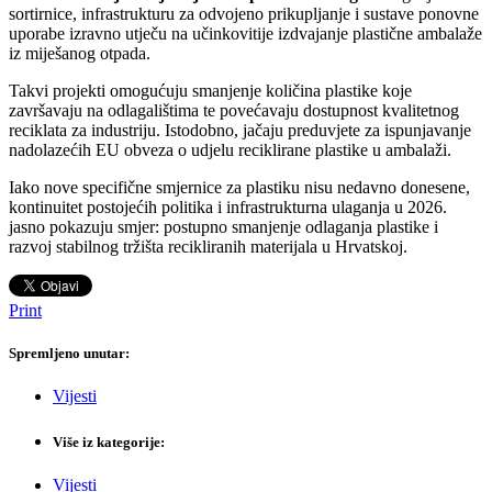
sortirnice, infrastrukturu za odvojeno prikupljanje i sustave ponovne
uporabe izravno utječu na učinkovitije izdvajanje plastične ambalaže
iz miješanog otpada.
Takvi projekti omogućuju smanjenje količina plastike koje
završavaju na odlagalištima te povećavaju dostupnost kvalitetnog
reciklata za industriju. Istodobno, jačaju preduvjete za ispunjavanje
nadolazećih EU obveza o udjelu reciklirane plastike u ambalaži.
Iako nove specifične smjernice za plastiku nisu nedavno donesene,
kontinuitet postojećih politika i infrastrukturna ulaganja u 2026.
jasno pokazuju smjer: postupno smanjenje odlaganja plastike i
razvoj stabilnog tržišta recikliranih materijala u Hrvatskoj.
Print
Spremljeno unutar:
Vijesti
Više iz kategorije:
Vijesti