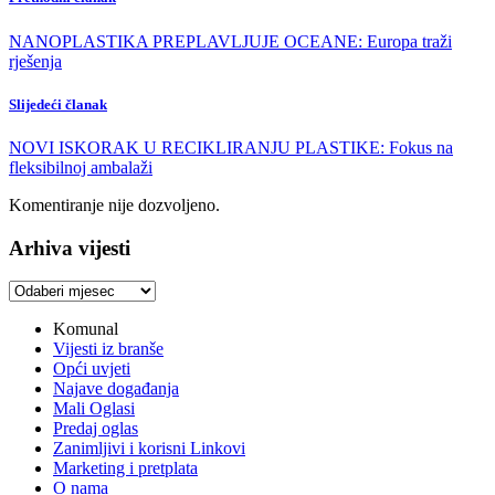
NANOPLASTIKA PREPLAVLJUJE OCEANE: Europa traži
rješenja
Slijedeći članak
NOVI ISKORAK U RECIKLIRANJU PLASTIKE: Fokus na
fleksibilnoj ambalaži
Komentiranje nije dozvoljeno.
Arhiva vijesti
Arhiva
vijesti
Komunal
Vijesti iz branše
Opći uvjeti
Najave događanja
Mali Oglasi
Predaj oglas
Zanimljivi i korisni Linkovi
Marketing i pretplata
O nama