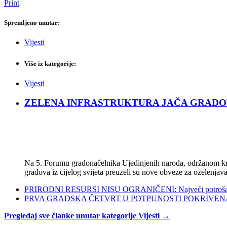
Print
Spremljeno unutar:
Vijesti
Više iz kategorije:
Vijesti
ZELENA INFRASTRUKTURA JAČA GRADOVE: Sad
Na 5. Forumu gradonačelnika Ujedinjenih naroda, održanom kra
gradova iz cijelog svijeta preuzeli su nove obveze za ozelenjava
PRIRODNI RESURSI NISU OGRANIČENI: Najveći potrošači s
PRVA GRADSKA ČETVRT U POTPUNOSTI POKRIVENA POL
Pregledaj sve članke unutar kategorije Vijesti →