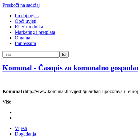
Preskoči na sadržaj
Predaj oglas
Opći uvjeti
Riječ urednika
Marketing i pretplata
O nama
Impressum
Idi
Komunal
-
Časopis za komunalno gospoda
Komunal
(http://www.komunal.hr/vijesti/guardian-upozorava-u-europi
Više
Vijesti
Događanja