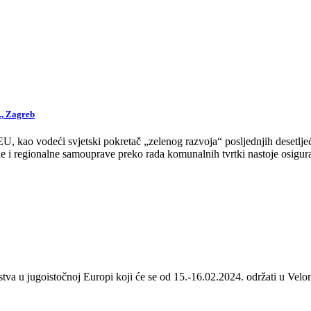
., Zagreb
 kao vodeći svjetski pokretač „zelenog razvoja“ posljednjih desetljeća
 i regionalne samouprave preko rada komunalnih tvrtki nastoje osigurat
stva u jugoistočnoj Europi koji će se od 15.-16.02.2024. održati u Velom