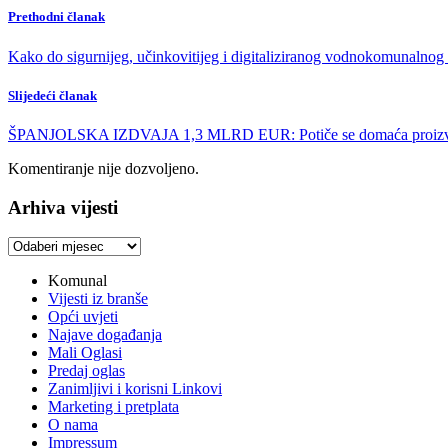
Prethodni članak
Kako do sigurnijeg, učinkovitijeg i digitaliziranog vodnokomunalnog
Slijedeći članak
ŠPANJOLSKA IZDVAJA 1,3 MLRD EUR: Potiče se domaća proizvodn
Komentiranje nije dozvoljeno.
Arhiva vijesti
Arhiva
vijesti
Komunal
Vijesti iz branše
Opći uvjeti
Najave događanja
Mali Oglasi
Predaj oglas
Zanimljivi i korisni Linkovi
Marketing i pretplata
O nama
Impressum