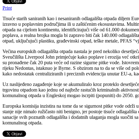
Print
Tisuće starih saniranih kao i nesaniranih odlagališta otpada diljem 
izravno u poplavnim područjima ili u zaštićenim ekosustavima. Multi
otpada na cijelom kontinentu, identificirajući više od 61.000 dokument
poplava, a realna brojka mogla bi zapravo biti čak 140.000 odlagališt
otpad, uključujući plastiku, građevinski otpad, teške metale, PFAS “vj
Većina europskih odlagališta otpada nastala je pred nekoliko desetlje
Sveučilišta Liverpool John primjećuje kako poplave i erozija već otk
su pronađene čak 20 puta veće od razine sigurne pitke vode. Istovremen
rijeku Nedontas, istaknuo je Byrne. S obzirom na to da se više od po
kako nedostatak centraliziranih i preciznih evidencija unutar EU-a, ka
Uz naslijeđeno zagađenje koje se akumuliralo kroz proteklo desetljeć
trgovinu otpadom kao jednu od najbrže rastućih kriminalnih aktivnost
komunalnog otpada u Engleskoj mogao iscrpiti (popuniti) do 2050. go
Europska komisija inzistira na tome da se sigurnost pitke vode održi 
stanje nije nimalo ružičasto niti benigno, jer postoje tisuće odlagališ
sanacije svih poznatih odlagališta i dodatnih ulaganja mogla suočiti s
komunalnog otpada.