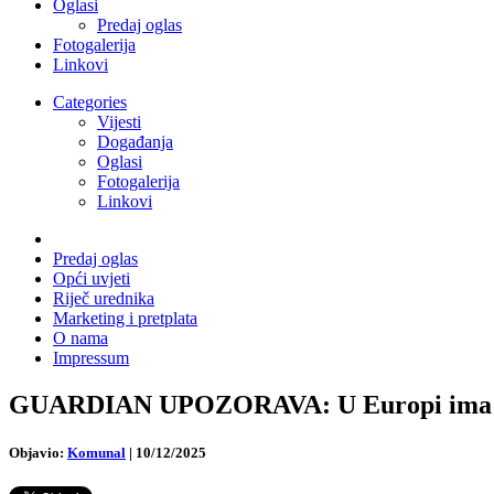
Oglasi
Predaj oglas
Fotogalerija
Linkovi
Categories
Vijesti
Događanja
Oglasi
Fotogalerija
Linkovi
Predaj oglas
Opći uvjeti
Riječ urednika
Marketing i pretplata
O nama
Impressum
GUARDIAN UPOZORAVA: U Europi ima više o
Objavio:
Komunal
|
10/12/2025