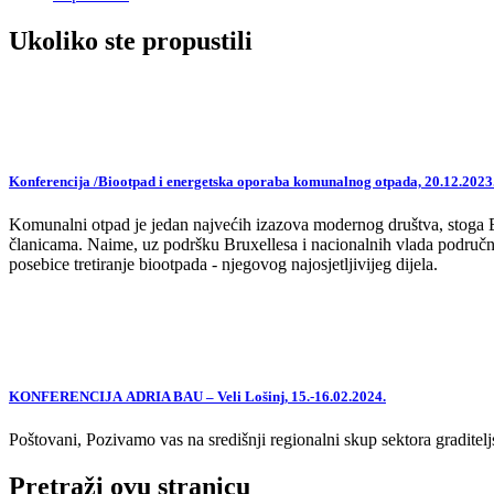
Ukoliko ste propustili
Konferencija /Biootpad i energetska oporaba komunalnog otpada, 20.12.2023
Komunalni otpad je jedan najvećih izazova modernog društva, stoga EU,
članicama. Naime, uz podršku Bruxellesa i nacionalnih vlada područne
posebice tretiranje biootpada - njegovog najosjetljivijeg dijela.
KONFERENCIJA ADRIA BAU – Veli Lošinj, 15.-16.02.2024.
Poštovani, Pozivamo vas na središnji regionalni skup sektora graditelj
Pretraži ovu stranicu