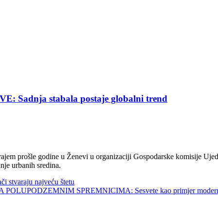
nja stabala postaje globalni trend
jem prošle godine u Ženevi u organizaciji Gospodarske komisije Ujed
nje urbanih sredina.
tvaraju najveću štetu
UPODZEMNIM SPREMNICIMA: Sesvete kao primjer modernog 