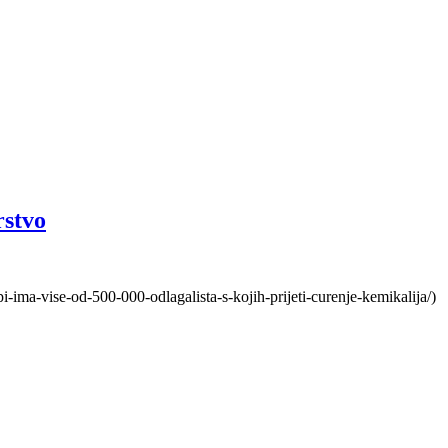
rstvo
-ima-vise-od-500-000-odlagalista-s-kojih-prijeti-curenje-kemikalija/)