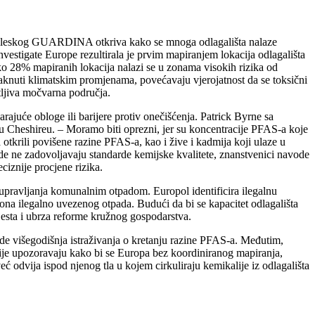
og engleskog GUARDINA otkriva kako se mnoga odlagališta nalaze
stigate Europe rezultirala je prvim mapiranjem lokacija odlagališta
 28% mapiranih lokacija nalazi se u zonama visokih rizika od
taknuti klimatskim promjenama, povećavaju vjerojatnost da se toksični
etljiva močvarna područja.
ajuće obloge ili barijere protiv onečišćenja. Patrick Byrne sa
u Cheshireu. – Moramo biti oprezni, jer su koncentracije PFAS-a koje
otkrili povišene razine PFAS-a, kao i žive i kadmija koji ulaze u
de ne zadovoljavaju standarde kemijske kvalitete, znanstvenici navode
ciznije procjene rizika.
 upravljanja komunalnim otpadom. Europol identificira ilegalnu
ona ilegalno uvezenog otpada. Budući da bi se kapacitet odlagališta
esta i ubrza reforme kružnog gospodarstva.
ode višegodišnja istraživanja o kretanju razine PFAS-a. Međutim,
lasnije upozoravaju kako bi se Europa bez koordiniranog mapiranja,
ć odvija ispod njenog tla u kojem cirkuliraju kemikalije iz odlagališta