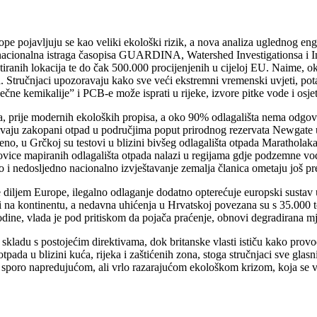
Europe pojavljuju se kao veliki ekološki rizik, a nova analiza ugledn
nacionalna istraga časopisa GUARDINA, Watershed Investigationsa i Inve
iranih lokacija te do čak 500.000 procijenjenih u cijeloj EU.
Naime, oko
a. Stručnjaci upozoravaju kako sve veći ekstremni vremenski uvjeti, po
ečne kemikalije” i PCB-e može isprati u rijeke, izvore pitke vode i osj
ća, prije modernih ekoloških propisa, a oko 90% odlagališta nema odgovar
rivaju zakopani otpad u područjima poput prirodnog rezervata Newgate 
o, u Grčkoj su testovi u blizini bivšeg odlagališta otpada Maratholaka 
lovice mapiranih odlagališta otpada nalazi u regijama gdje podzemne vo
o i nedosljedno nacionalno izvještavanje zemalja članica ometaju još pre
e diljem Europe, ilegalno odlaganje dodatno opterećuje europski sustav
i na kontinentu, a nedavna uhićenja u Hrvatskoj povezana su s 35.000 t
dine, vlada je pod pritiskom da pojača praćenje, obnovi degradirana mj
u skladu s postojećim direktivama, dok britanske vlasti ističu kako prov
ta otpada u blizini kuća, rijeka i zaštićenih zona, stoga stručnjaci sve g
a sporo napredujućom, ali vrlo razarajućom ekološkom krizom, koja se ve