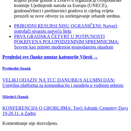
krajem prošle godine u Ženevi u organizaciji Gospodarske
komisije Ujedinjenih naroda za Europu (UNECE),
gradonačelnici i predstavnici gradova iz cijelog svijeta
preuzeli su nove obveze za ozelenjavanje urbanih sredina.
PRIRODNI RESURSI NISU OGRANIČENI: Najveći
potrošači stvaraju najveću štetu
PRVA GRADSKA ČETVRT U POTPUNOSTI
POKRIVENA POLUPODZEMNIM SPREMNICIMA:
Sesvete kao primjer modernog gospodarenja otpadom
Pregledaj sve članke unutar kategorije Vijesti →
Prethodni članak
VELIKI ODAZIV NA TCC DANUBIUS ALUMNI DAN:
Uspješna platforma za komunikaciju i suradnju u vodnom sektoru
Slijedeći članak
KONFERENCIJA O GROBLJIMA: Treći Adriatic Cemetery Days
19-20.11. u Zadru
Komentiranje nije dozvoljeno.