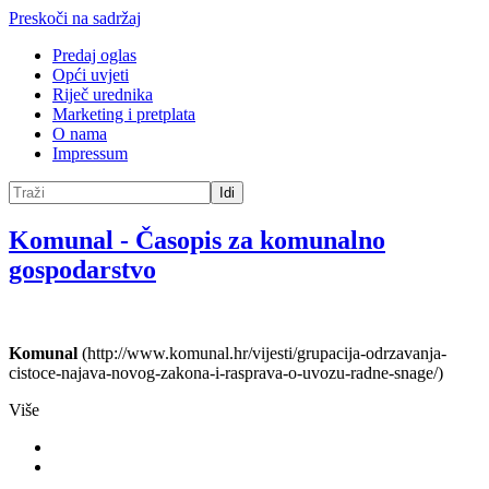
Preskoči na sadržaj
Predaj oglas
Opći uvjeti
Riječ urednika
Marketing i pretplata
O nama
Impressum
Idi
Komunal
-
Časopis za komunalno
gospodarstvo
Komunal
(http://www.komunal.hr/vijesti/grupacija-odrzavanja-
cistoce-najava-novog-zakona-i-rasprava-o-uvozu-radne-snage/)
Više