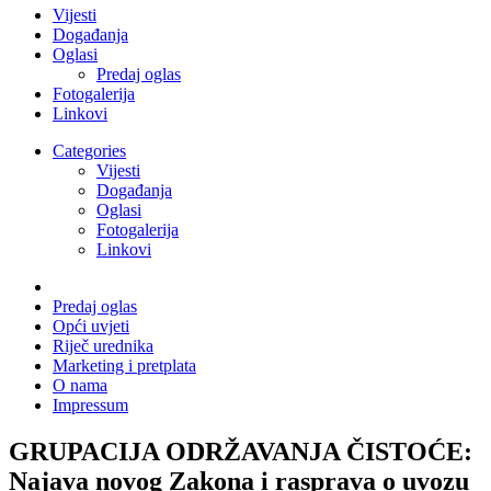
Vijesti
Događanja
Oglasi
Predaj oglas
Fotogalerija
Linkovi
Categories
Vijesti
Događanja
Oglasi
Fotogalerija
Linkovi
Predaj oglas
Opći uvjeti
Riječ urednika
Marketing i pretplata
O nama
Impressum
GRUPACIJA ODRŽAVANJA ČISTOĆE:
Najava novog Zakona i rasprava o uvozu