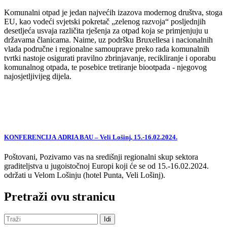
Komunalni otpad je jedan najvećih izazova modernog društva, stoga
EU, kao vodeći svjetski pokretač „zelenog razvoja“ posljednjih
desetljeća usvaja različita rješenja za otpad koja se primjenjuju u
državama članicama. Naime, uz podršku Bruxellesa i nacionalnih
vlada područne i regionalne samouprave preko rada komunalnih
tvrtki nastoje osigurati pravilno zbrinjavanje, recikliranje i oporabu
komunalnog otpada, te posebice tretiranje biootpada - njegovog
najosjetljivijeg dijela.
KONFERENCIJA ADRIA BAU – Veli Lošinj, 15.-16.02.2024.
Poštovani, Pozivamo vas na središnji regionalni skup sektora
graditeljstva u jugoistočnoj Europi koji će se od 15.-16.02.2024.
održati u Velom Lošinju (hotel Punta, Veli Lošinj).
Pretraži ovu stranicu