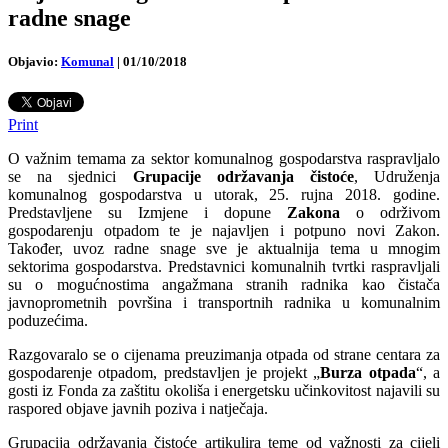
radne snage
Objavio:
Komunal
|
01/10/2018
Print
O važnim temama za sektor komunalnog gospodarstva raspravljalo
se na sjednici
Grupacije održavanja čistoće
, Udruženja
komunalnog gospodarstva u utorak, 25. rujna 2018. godine.
Predstavljene su Izmjene i dopune
Zakona
o održivom
gospodarenju otpadom te je najavljen i potpuno novi Zakon.
Također, uvoz radne snage sve je aktualnija tema u mnogim
sektorima gospodarstva.
Predstavnici komunalnih tvrtki raspravljali
su o mogućnostima angažmana stranih radnika kao čistača
javnoprometnih površina i transportnih radnika u komunalnim
poduzećima.
Razgovaralo se o cijenama preuzimanja otpada od strane centara za
gospodarenje otpadom, predstavljen je projekt „
Burza otpada
“, a
gosti iz Fonda za zaštitu okoliša i energetsku učinkovitost najavili su
raspored objave javnih poziva i natječaja.
Grupacija održavanja čistoće artikulira teme od važnosti za cijeli