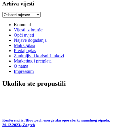
Arhiva vijesti
Arhiva
vijesti
Komunal
Vijesti iz branše
Opći uvjeti
Najave događanja
Mali Oglasi
Predaj oglas
Zanimljivi i korisni Linkovi
Marketing i pretplata
O nama
Impressum
Ukoliko ste propustili
Konferencija /Biootpad i energetska oporaba komunalnog otpada,
20.12.2023., Zagreb