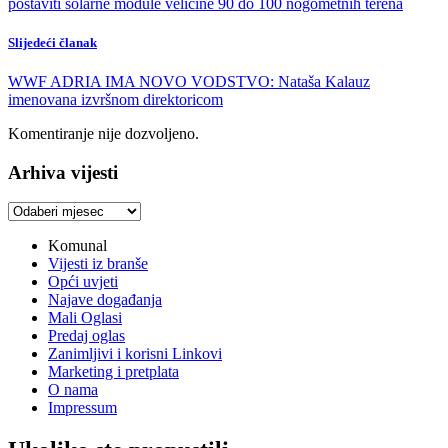
postaviti solarne module veličine 90 do 100 nogometnih terena
Slijedeći članak
WWF ADRIA IMA NOVO VODSTVO: Nataša Kalauz
imenovana izvršnom direktoricom
Komentiranje nije dozvoljeno.
Arhiva vijesti
Arhiva
vijesti
Komunal
Vijesti iz branše
Opći uvjeti
Najave događanja
Mali Oglasi
Predaj oglas
Zanimljivi i korisni Linkovi
Marketing i pretplata
O nama
Impressum