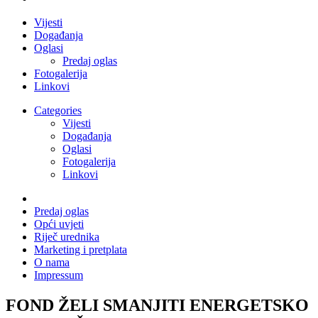
Vijesti
Događanja
Oglasi
Predaj oglas
Fotogalerija
Linkovi
Categories
Vijesti
Događanja
Oglasi
Fotogalerija
Linkovi
Predaj oglas
Opći uvjeti
Riječ urednika
Marketing i pretplata
O nama
Impressum
FOND ŽELI SMANJITI ENERGETSKO