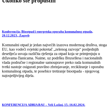
Ukoliko ste propustili
Konferencija /Biootpad i energetska oporaba komunalnog otpada,
20.12.2023., Zagreb
Komunalni otpad je jedan najvećih izazova modernog društva, stoga
EU, kao vodeći svjetski pokretač „zelenog razvoja“ posljednjih
desetljeća usvaja različita rješenja za otpad koja se primjenjuju u
državama članicama. Naime, uz podršku Bruxellesa i nacionalnih
vlada područne i regionalne samouprave preko rada komunalnih
tvrtki nastoje osigurati pravilno zbrinjavanje, recikliranje i oporabu
komunalnog otpada, te posebice tretiranje biootpada - njegovog
najosjetljivijeg dijela.
KONFERENCIJA ADRIA BAU – Veli Lošinj, 15.-16.02.2024.