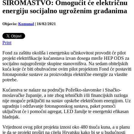
SIROMAŠTVO: Omogućit će električnu
energiju socijalno ugroženim građanima
Objavio:
Komunal
|
16/02/2021
Print
Fond za zaštitu okoliša i energetsku učinkovitost provodit će pilot
projekt elektrifikacije kućanstava izvan dosega mreže HEP ODS za
socijalno najugroženije skupine stanovništva. Na sedam obiteljskih
kuća koje će biti obuhvaćene ovim pilot projektom Fond će postaviti
fotonaponske sustave za proizvodnju električne energije za vlastite
potrebe.
Kućanstva se nalaze na području Požeško-slavonske i Sisačko-
moslavačke županije, a iste zbog tehničkih i/ili financijskih razloga
nije moguće priključiti na sustav opskrbe električnom energijom. Uz
ugradnju i održavanje fotonaponskog sustava, paket pomoći
uključivat će i pomoćni agregat, LED žarulje te energetski efikasan
hladnjak.
Vrijednost ovog pilot projekta iznosi oko 480 tisuća kuna, a u planu
je da se projekt proširi na cijelu Hrvatsku kako bi se u budućnosti