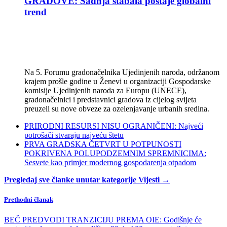
GRADOVE: Sadnja stabala postaje globalni
trend
Na 5. Forumu gradonačelnika Ujedinjenih naroda, održanom
krajem prošle godine u Ženevi u organizaciji Gospodarske
komisije Ujedinjenih naroda za Europu (UNECE),
gradonačelnici i predstavnici gradova iz cijelog svijeta
preuzeli su nove obveze za ozelenjavanje urbanih sredina.
PRIRODNI RESURSI NISU OGRANIČENI: Najveći
potrošači stvaraju najveću štetu
PRVA GRADSKA ČETVRT U POTPUNOSTI
POKRIVENA POLUPODZEMNIM SPREMNICIMA:
Sesvete kao primjer modernog gospodarenja otpadom
Pregledaj sve članke unutar kategorije Vijesti →
Prethodni članak
BEČ PREDVODI TRANZICIJU PREMA OIE: Godišnje će