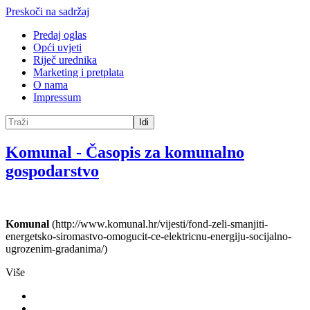
Preskoči na sadržaj
Predaj oglas
Opći uvjeti
Riječ urednika
Marketing i pretplata
O nama
Impressum
Idi
Komunal
-
Časopis za komunalno
gospodarstvo
Komunal
(http://www.komunal.hr/vijesti/fond-zeli-smanjiti-
energetsko-siromastvo-omogucit-ce-elektricnu-energiju-socijalno-
ugrozenim-gradanima/)
Više