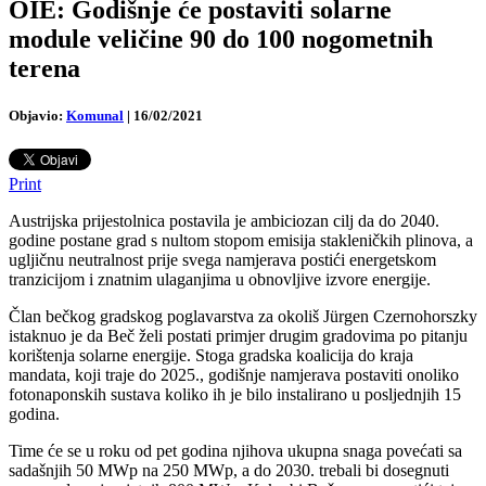
OIE: Godišnje će postaviti solarne
module veličine 90 do 100 nogometnih
terena
Objavio:
Komunal
|
16/02/2021
Print
Austrijska prijestolnica postavila je ambiciozan cilj da do 2040.
godine postane grad s nultom stopom emisija stakleničkih plinova, a
ugljičnu neutralnost prije svega namjerava postići energetskom
tranzicijom i znatnim ulaganjima u obnovljive izvore energije.
Član bečkog gradskog poglavarstva za okoliš Jürgen Czernohorszky
istaknuo je da Beč želi postati primjer drugim gradovima po pitanju
korištenja solarne energije. Stoga gradska koalicija do kraja
mandata, koji traje do 2025., godišnje namjerava postaviti onoliko
fotonaponskih sustava koliko ih je bilo instalirano u posljednjih 15
godina.
Time će se u roku od pet godina njihova ukupna snaga povećati sa
sadašnjih 50 MWp na 250 MWp, a do 2030. trebali bi dosegnuti