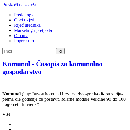
Preskoči na sadržaj
Predaj oglas
Opći uvjeti
Riječ urednika
Marketing i pretplata
O nama
Impressum
Idi
Komunal
-
Časopis za komunalno
gospodarstvo
Komunal
(http://www.komunal.hr/vijesti/bec-predvodi-tranziciju-
prema-oie-godisnje-ce-postaviti-solarne-module-velicine-90-do-100-
nogometnih-terena/)
Više