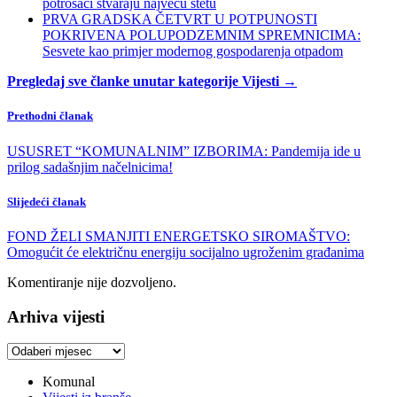
potrošači stvaraju najveću štetu
PRVA GRADSKA ČETVRT U POTPUNOSTI
POKRIVENA POLUPODZEMNIM SPREMNICIMA:
Sesvete kao primjer modernog gospodarenja otpadom
Pregledaj sve članke unutar kategorije Vijesti →
Prethodni članak
USUSRET “KOMUNALNIM” IZBORIMA: Pandemija ide u
prilog sadašnjim načelnicima!
Slijedeći članak
FOND ŽELI SMANJITI ENERGETSKO SIROMAŠTVO:
Omogućit će električnu energiju socijalno ugroženim građanima
Komentiranje nije dozvoljeno.
Arhiva vijesti
Arhiva
vijesti
Komunal