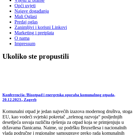
Vijesti iz branše
Opći uvjeti
Najave događanja
Mali Oglasi
Predaj oglas
Zanimljivi i korisni Linkovi
Marketing i pretplata
O nama
Impressum
Ukoliko ste propustili
Konferencija /Biootpad i energetska oporaba komunalnog otpada,
20.12.2023., Zagreb
Komunalni otpad je jedan najvećih izazova modernog društva, stoga
EU, kao vodeći svjetski pokretač „zelenog razvoja“ posljednjih
desetljeća usvaja različita rješenja za otpad koja se primjenjuju u
državama članicama. Naime, uz podršku Bruxellesa i nacionalnih
vlada područne i regionalne samouprave preko rada komunalnih