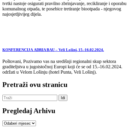
tvrtki nastoje osigurati pravilno zbrinjavanje, recikliranje i oporabu
komunalnog otpada, te posebice tretiranje biootpada - njegovog
najosjetljivijeg dijela.
KONFERENCIJA ADRIA BAU – Veli Lošinj, 15.-16.02.2024.
Poštovani, Pozivamo vas na središnji regionalni skup sektora
graditeljstva u jugoistočnoj Europi koji će se od 15.-16.02.2024.
održati u Velom Lošinju (hotel Punta, Veli Lošinj).
Pretraži ovu stranicu
Pregledaj Arhivu
Pregledaj
Arhivu