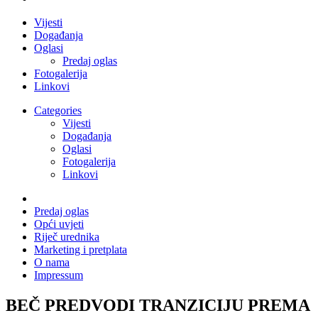
Vijesti
Događanja
Oglasi
Predaj oglas
Fotogalerija
Linkovi
Categories
Vijesti
Događanja
Oglasi
Fotogalerija
Linkovi
Predaj oglas
Opći uvjeti
Riječ urednika
Marketing i pretplata
O nama
Impressum
BEČ PREDVODI TRANZICIJU PREMA