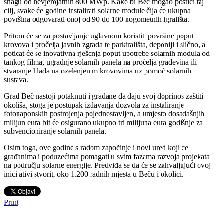
snagu od nevjerojatnih 800 MWp. Kako bi Beč mogao postići taj
cilj, svake će godine instalirati solarne module čija će ukupna
površina odgovarati onoj od 90 do 100 nogometnih igrališta.
Pritom će se za postavljanje uglavnom koristiti površine poput
krovova i pročelja javnih zgrada te parkirališta, deponiji i slično, a
poticat će se inovativna rješenja poput upotrebe solarnih modula od
tankog filma, ugradnje solarnih panela na pročelja građevina ili
stvaranje hlada na ozelenjenim krovovima uz pomoć solarnih
sustava.
Grad Beč nastoji potaknuti i građane da daju svoj doprinos zaštiti
okoliša, stoga je postupak izdavanja dozvola za instaliranje
fotonaponskih postrojenja pojednostavljen, a umjesto dosadašnjih
milijun eura bit će osigurano ukupno tri milijuna eura godišnje za
subvencioniranje solarnih panela.
Osim toga, ove godine s radom započinje i novi ured koji će
građanima i poduzećima pomagati u svim fazama razvoja projekata
na području solarne energije. Predviđa se da će se zahvaljujući ovoj
inicijativi stvoriti oko 1.200 radnih mjesta u Beču i okolici.
Print