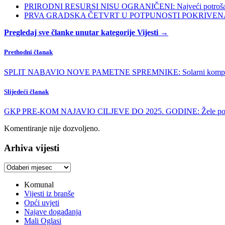
PRIRODNI RESURSI NISU OGRANIČENI: Najveći potrošači s
PRVA GRADSKA ČETVRT U POTPUNOSTI POKRIVENA POL
Pregledaj sve članke unutar kategorije Vijesti →
Prethodni članak
SPLIT NABAVIO NOVE PAMETNE SPREMNIKE: Solarni kompaktori po
Slijedeći članak
GKP PRE-KOM NAJAVIO CILJEVE DO 2025. GODINE: Žele podići o
Komentiranje nije dozvoljeno.
Arhiva vijesti
Arhiva
vijesti
Komunal
Vijesti iz branše
Opći uvjeti
Najave događanja
Mali Oglasi