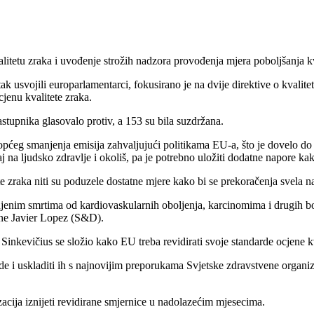
alitetu zraka i uvođenje strožih nadzora provođenja mjera poboljšanja kv
rtak usvojili europarlamentarci, fokusirano je na dvije direktive o kvalit
jenu kvalitete zraka.
stupnika glasovalo protiv, a 153 su bila suzdržana.
općeg smanjenja emisija zahvaljujući politikama EU-a, što je dovelo do
ecaj na ljudsko zdravlje i okoliš, pa je potrebno uložiti dodatne napore k
te zraka niti su poduzele dostatne mjere kako bi se prekoračenja svela
njenim smrtima od kardiovaskularnih oboljenja, karcinomima i drugih bol
rane Javier Lopez (S&D).
Sinkevičius se složio kako EU treba revidirati svoje standarde ocjene kv
de i uskladiti ih s najnovijim preporukama Svjetske zdravstvene organiz
acija iznijeti revidirane smjernice u nadolazećim mjesecima.