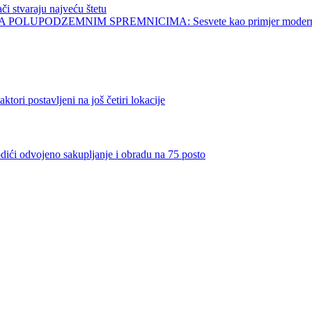
tvaraju najveću štetu
UPODZEMNIM SPREMNICIMA: Sesvete kao primjer modernog 
stavljeni na još četiri lokacije
dvojeno sakupljanje i obradu na 75 posto