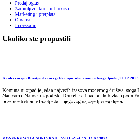
Predaj oglas
Zanimljivi i korisni Linkovi
Marketing i pretplata
O nama
Impressum
Ukoliko ste propustili
Konferencija /Biootpad i energetska oporaba komunalnog otpada, 20.12.2023
Komunalni otpad je jedan najvećih izazova modernog društva, stoga EU,
članicama. Naime, uz podršku Bruxellesa i nacionalnih vlada područne
posebice tretiranje biootpada - njegovog najosjetljivijeg dijela.
KONFERENCIJA ADRIA BAU – Veli Lošinj, 15.-16.02.2024.