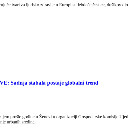
ujuće tvari za ljudsko zdravlje u Europi su lebdeće čestice, dušikov dio
nja stabala postaje globalni trend
jem prošle godine u Ženevi u organizaciji Gospodarske komisije Ujed
nje urbanih sredina.