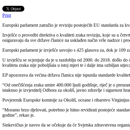
Print
Europski parlament zatražio je reviziju postojećih EU standarda za kv
Izvješće o provedbi direktiva o kvaliteti zraka reviziju, koje su u četv
osiguravaju da sve države članice na usklađen način vrše nadzor i proc
Europski parlament je izvješće usvojio s 425 glasova za, dok je 109 za
U izvješću se ocjenjuje da je u razdoblju od 2000. do 2018. došlo do 
kvaliteta zraka nije poboljšala u istoj mjeri te i dalje ima ozbiljan utj
EP upozorava da većina država članica nije ispunila standarde kvalite
“Od onečišćenja zraka umire 400.000 ljudi godišnje, riječ je o preura
istaknuo je izvjestitelj Odbora za okoliš, javno zdravlje i sigurnost h
Povjerenik Europske komisije za Okoliš, oceane i ribarstvo Virginijus 
“Moramo brzo djelovati, potrebno je hitno revidirati postojeće standar
godine”, rekao je.
Sinkevičius je naveo da se očekuje da će Svjetska zdravstvena organiz