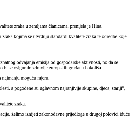
alitete zraka u zemljama članicama, prenijela je Hina.
eti zraka kojima se utvrđuju standardi kvalitete zraka te odredbe koje
 znatnog odvajanja emisija od gospodarske aktivnosti, no da se
ako bi se osiguralo zdravlje europskih građana i okoliša.
 na najmanju moguću mjeru.
esti, a pogođene su uglavnom najranjivije skupine, djeca, stariji”,
alitete zraka.
acije, želimo iznijeti zakonodavne prijedloge u drugoj polovici iduće