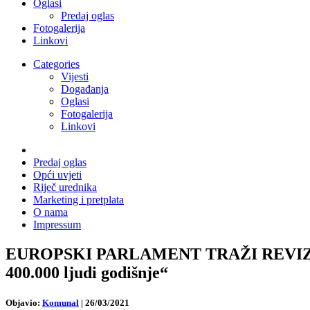
Oglasi
Predaj oglas
Fotogalerija
Linkovi
Categories
Vijesti
Događanja
Oglasi
Fotogalerija
Linkovi
Predaj oglas
Opći uvjeti
Riječ urednika
Marketing i pretplata
O nama
Impressum
EUROPSKI PARLAMENT TRAŽI REVIZIJ
400.000 ljudi godišnje“
Objavio:
Komunal
|
26/03/2021