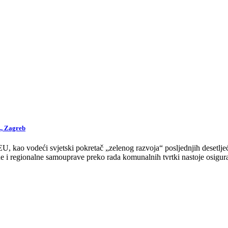
., Zagreb
 kao vodeći svjetski pokretač „zelenog razvoja“ posljednjih desetljeća
 i regionalne samouprave preko rada komunalnih tvrtki nastoje osigurat