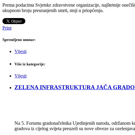
Prema podacima Svjetske zdravstvene organizacije, najštetnije onečišć
ukupnom broju preuranjenih smrti, stoji u priopćenju.
Print
Spremljeno unutar:
Vijesti
Više iz kategorije:
Vijesti
ZELENA INFRASTRUKTURA JAČA GRADOVE: Sad
Na 5. Forumu gradonačelnika Ujedinjenih naroda, održanom kra
gradova iz cijelog svijeta preuzeli su nove obveze za ozelenjava