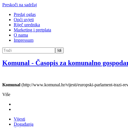
Preskoči na sadržaj
Predaj oglas
Opći uvjeti
Riječ urednika
Marketing i pretplata
O nama
Impressum
Idi
Komunal
-
Časopis za komunalno gospoda
Komunal
(http://www.komunal.hr/vijesti/europski-parlament-trazi-rev
Više
Vijesti
Događanja