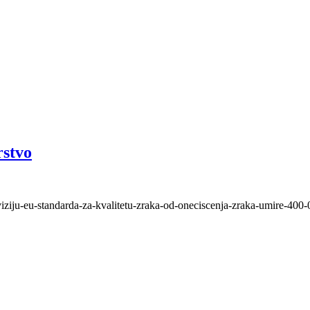
rstvo
iziju-eu-standarda-za-kvalitetu-zraka-od-oneciscenja-zraka-umire-400-0