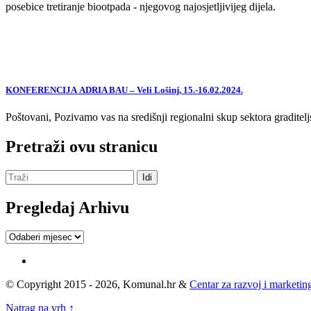
posebice tretiranje biootpada - njegovog najosjetljivijeg dijela.
KONFERENCIJA ADRIA BAU – Veli Lošinj, 15.-16.02.2024.
Poštovani, Pozivamo vas na središnji regionalni skup sektora graditelj
Pretraži ovu stranicu
Pregledaj Arhivu
Pregledaj
Arhivu
© Copyright 2015 - 2026, Komunal.hr &
Centar za razvoj i marketing
Natrag na vrh ↑