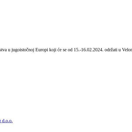
stva u jugoistočnoj Europi koji će se od 15.-16.02.2024. održati u Velom
 d.o.o.