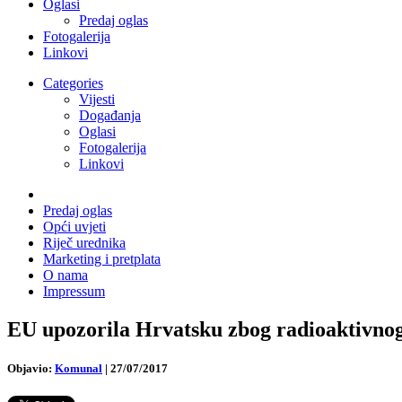
Oglasi
Predaj oglas
Fotogalerija
Linkovi
Categories
Vijesti
Događanja
Oglasi
Fotogalerija
Linkovi
Predaj oglas
Opći uvjeti
Riječ urednika
Marketing i pretplata
O nama
Impressum
EU upozorila Hrvatsku zbog radioaktivno
Objavio:
Komunal
|
27/07/2017