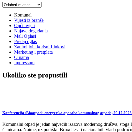
Arhiva
vijesti
Komunal
Vijesti iz branše
Opći uvjeti
Najave događanja
Mali Oglasi
Predaj oglas
Zanimljivi i korisni Linkovi
Marketing i pretplata
O nama
Impressum
Ukoliko ste propustili
Konferencija /Biootpad i energetska oporaba komunalnog otpada, 20.12.2023
Komunalni otpad je jedan najvećih izazova modernog društva, stoga EU,
članicama. Naime, uz podršku Bruxellesa i nacionalnih vlada područne