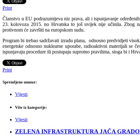
Print
Članstvo u EU podrazumijeva niz prava, ali i ispunjavanje određenih
23. kolovoza 2015. no Hrvatska to još uvijek nije učinila.
Zbog na
protivnom će završiti na europskom sudu.
Program bi trebao sadržavati izradu plana, odnosno predvidjeti visoki
energetske odnosno nuklearne uporabe, radioaktivni materijali se če
ispunjavaju procedure ili postupaju suprotno pravilima, stoga bi i Hrva
Print
Spremljeno unutar:
Vijesti
Više iz kategorije:
Vijesti
ZELENA INFRASTRUKTURA JAČA GRADOVE: Sad