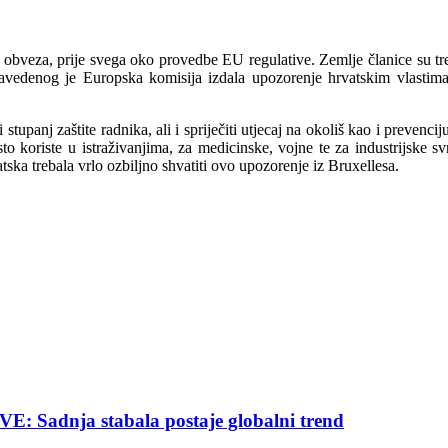
 obveza, prije svega oko provedbe EU regulative. Zemlje članice su tr
vedenog je Europska komisija izdala upozorenje hrvatskim vlastima
 stupanj zaštite radnika, ali i spriječiti utjecaj na okoliš kao i preve
sto koriste u istraživanjima, za medicinske, vojne te za industrijsk
tska trebala vrlo ozbiljno shvatiti ovo upozorenje iz Bruxellesa.
nja stabala postaje globalni trend