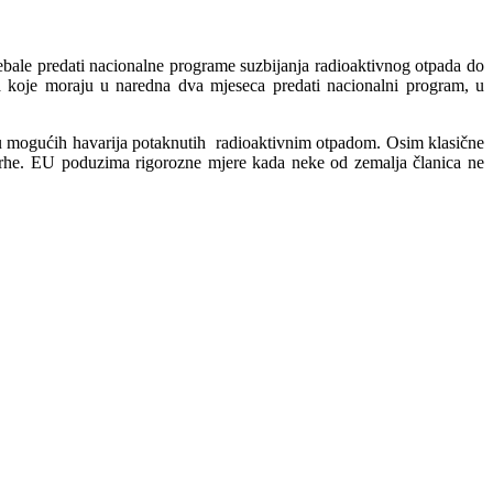
ebale predati nacionalne programe suzbijanja radioaktivnog otpada do
 koje moraju u naredna dva mjeseca predati nacionalni program, u
nciju mogućih havarija potaknutih radioaktivnim otpadom. Osim klasične
e svrhe. EU poduzima rigorozne mjere kada neke od zemalja članica ne