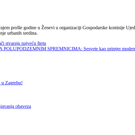
jem prošle godine u Ženevi u organizaciji Gospodarske komisije Ujed
nje urbanih sredina.
tvaraju najveću štetu
UPODZEMNIM SPREMNICIMA: Sesvete kao primjer modernog 
u Zagrebu!
javanja obaveza