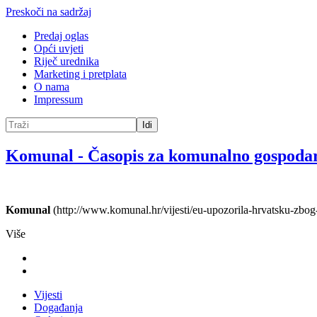
Preskoči na sadržaj
Predaj oglas
Opći uvjeti
Riječ urednika
Marketing i pretplata
O nama
Impressum
Idi
Komunal
-
Časopis za komunalno gospoda
Komunal
(http://www.komunal.hr/vijesti/eu-upozorila-hrvatsku-zbog
Više
Vijesti
Događanja