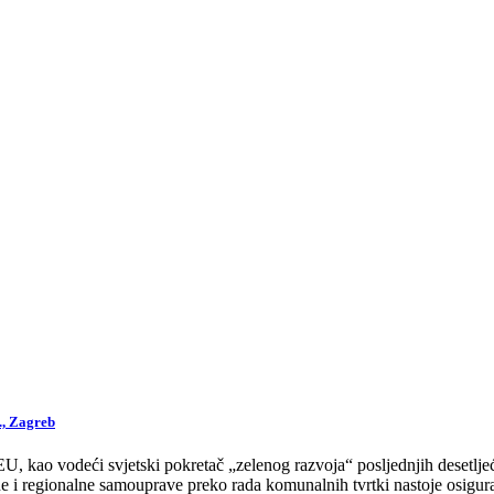
., Zagreb
 kao vodeći svjetski pokretač „zelenog razvoja“ posljednjih desetljeća
 i regionalne samouprave preko rada komunalnih tvrtki nastoje osigurat