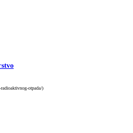
rstvo
-radioaktivnog-otpada/)