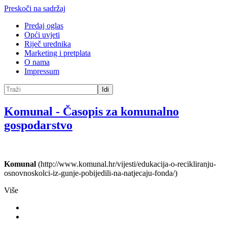
Preskoči na sadržaj
Predaj oglas
Opći uvjeti
Riječ urednika
Marketing i pretplata
O nama
Impressum
Idi
Komunal
-
Časopis za komunalno
gospodarstvo
Komunal
(http://www.komunal.hr/vijesti/edukacija-o-recikliranju-
osnovnoskolci-iz-gunje-pobijedili-na-natjecaju-fonda/)
Više