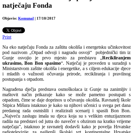
natječaju Fonda
Objavio:
Komunal
|
17/10/2017
Print
Na eko natječaju Fonda za zaštitu okoliša i energetsku učinkovitost
pod nazivom „Otpad odvoji i nagradu osvoji“ pobjednički tim iz
Gunje osvojio je prvo mjesto za predstavu „
Recikliranjem
ukrasimo, Bon Bon spasimo
“. Natječaj je proveden u suradnji s
Ministarstvom zaštite okoliša i energetike, a s ciljem edukacije djece
i mladih o važnosti očuvanja prirode, recikliranja i pravilnog
postupanja s otpadom.
Nagrađena dječja predstava osmoškolaca iz Gunje na zanimljiv i
maštovit način prikazuje kako se može pametno postupati s
otpadom, čime se daje doprinos u očuvanju okoliša. Ravnatelj škole
Stipica Mišura istaknuo je kako su njihovi učenici u svega pet dana
predanog rada osmislili i realizirali scenarij i spasili Bon Bon.
„Najveću zaslugu imala su djeca koja su s velikim entuzijazmom
radila na predstavi od jutra do navečer s obzirom na kratko vrijeme
natječaja”, istaknuo je ravnatelj dodavši kako je povelja Hrvatske
radiotelevizije za najljepši školski vrt kontinentalne Hrvatske