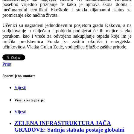
posebno vrijedno priznanje te kako je njihova škola dobila i
međunarodni certifikat Ekoškole i stekla dijamantni status za
promicanje eko načina života.
Učenici su nagrađeni jednodnevnim posjetom gradu Đakovu, a na
sudjelovanje u natječaju i pobjedu podsjećat će ih majice s eko
porukom, kao i vreće za odvojeno sakupljanje otpada koje im je
uručila predstavnica Fonda za zaštitu okoliša i energetsku
učinkovitost Vlatka Gulan Zetić, voditeljica Službe zaštite prirode.
Print
Spremljeno unutar:
Vijesti
Više iz kategorije:
Vijesti
ZELENA INFRASTRUKTURA JAČA
GRADOVE: Sadnja stabala postaje globalni