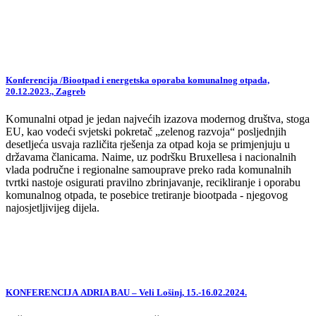
Konferencija /Biootpad i energetska oporaba komunalnog otpada,
20.12.2023., Zagreb
Komunalni otpad je jedan najvećih izazova modernog društva, stoga
EU, kao vodeći svjetski pokretač „zelenog razvoja“ posljednjih
desetljeća usvaja različita rješenja za otpad koja se primjenjuju u
državama članicama. Naime, uz podršku Bruxellesa i nacionalnih
vlada područne i regionalne samouprave preko rada komunalnih
tvrtki nastoje osigurati pravilno zbrinjavanje, recikliranje i oporabu
komunalnog otpada, te posebice tretiranje biootpada - njegovog
najosjetljivijeg dijela.
KONFERENCIJA ADRIA BAU – Veli Lošinj, 15.-16.02.2024.