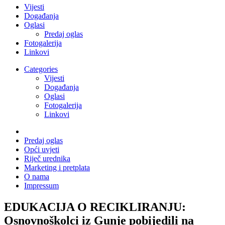
Vijesti
Događanja
Oglasi
Predaj oglas
Fotogalerija
Linkovi
Categories
Vijesti
Događanja
Oglasi
Fotogalerija
Linkovi
Predaj oglas
Opći uvjeti
Riječ urednika
Marketing i pretplata
O nama
Impressum
EDUKACIJA O RECIKLIRANJU:
Osnovnoškolci iz Gunje pobijedili na