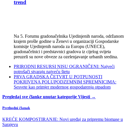
trend
Na 5. Forumu gradonačelnika Ujedinjenih naroda, održanom
krajem prošle godine u Ženevi u organizaciji Gospodarske
komisije Ujedinjenih naroda za Europu (UNECE),
gradonačelnici i predstavnici gradova iz cijelog svijeta
preuzeli su nove obveze za ozelenjavanje urbanih sredina.
PRIRODNI RESURSI NISU OGRANIČENI: Najveći
potrošači stvaraju najveću štetu
PRVA GRADSKA ČETVRT U POTPUNOSTI
POKRIVENA POLUPODZEMNIM SPREMNICIMA:
Sesvete kao primjer modernog gospodarenja otpadom
Pregledaj sve članke unutar kategorije Vijesti →
Prethodni članak
KREĆE KOMPOSTIRANJE: Novi uređaj za pripremu biomase u
Sarajevu