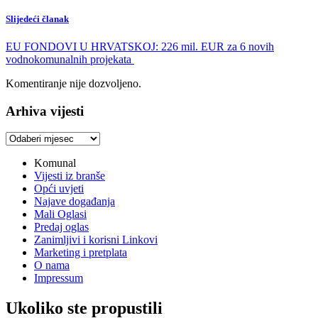
Slijedeći članak
EU FONDOVI U HRVATSKOJ: 226 mil. EUR za 6 novih
vodnokomunalnih projekata
Komentiranje nije dozvoljeno.
Arhiva vijesti
Arhiva
vijesti
Komunal
Vijesti iz branše
Opći uvjeti
Najave događanja
Mali Oglasi
Predaj oglas
Zanimljivi i korisni Linkovi
Marketing i pretplata
O nama
Impressum
Ukoliko ste propustili