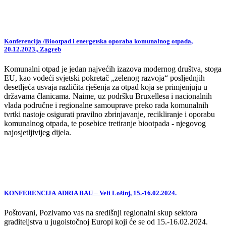
Konferencija /Biootpad i energetska oporaba komunalnog otpada,
20.12.2023., Zagreb
Komunalni otpad je jedan najvećih izazova modernog društva, stoga
EU, kao vodeći svjetski pokretač „zelenog razvoja“ posljednjih
desetljeća usvaja različita rješenja za otpad koja se primjenjuju u
državama članicama. Naime, uz podršku Bruxellesa i nacionalnih
vlada područne i regionalne samouprave preko rada komunalnih
tvrtki nastoje osigurati pravilno zbrinjavanje, recikliranje i oporabu
komunalnog otpada, te posebice tretiranje biootpada - njegovog
najosjetljivijeg dijela.
KONFERENCIJA ADRIA BAU – Veli Lošinj, 15.-16.02.2024.
Poštovani, Pozivamo vas na središnji regionalni skup sektora
graditeljstva u jugoistočnoj Europi koji će se od 15.-16.02.2024.