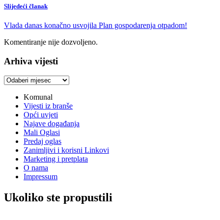
Slijedeći članak
Vlada danas konačno usvojila Plan gospodarenja otpadom!
Komentiranje nije dozvoljeno.
Arhiva vijesti
Arhiva
vijesti
Komunal
Vijesti iz branše
Opći uvjeti
Najave događanja
Mali Oglasi
Predaj oglas
Zanimljivi i korisni Linkovi
Marketing i pretplata
O nama
Impressum
Ukoliko ste propustili