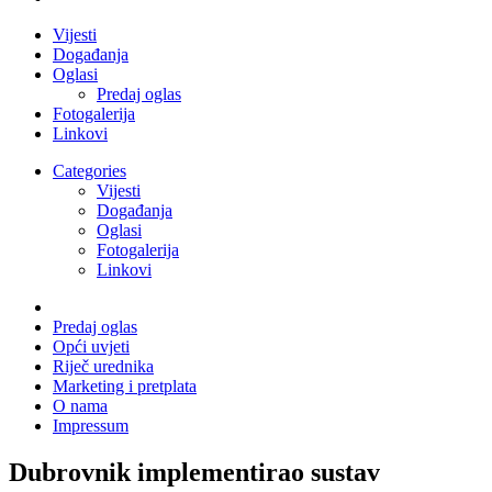
Vijesti
Događanja
Oglasi
Predaj oglas
Fotogalerija
Linkovi
Categories
Vijesti
Događanja
Oglasi
Fotogalerija
Linkovi
Predaj oglas
Opći uvjeti
Riječ urednika
Marketing i pretplata
O nama
Impressum
Dubrovnik implementirao sustav