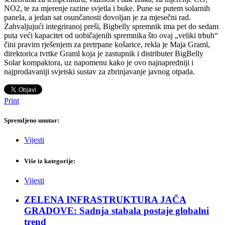
NO2, te za mjerenje razine svjetla i buke. Pune se putem solarnih
panela, a jedan sat osunčanosti dovoljan je za mjesečni rad.
Zahvaljujući integriranoj preši, Bigbelly spremnik ima pet do sedam
puta veći kapacitet od uobičajenih spremnika što ovaj „veliki trbuh“
čini pravim rješenjem za pretrpane košarice, rekla je Maja Graml,
direktorica tvrtke Graml koja je zastupnik i distributer BigBelly
Solar kompaktora, uz napomenu kako je ovo najnapredniji i
najprodavaniji svjetski sustav za zbrinjavanje javnog otpada.
Print
Spremljeno unutar:
Vijesti
Više iz kategorije:
Vijesti
ZELENA INFRASTRUKTURA JAČA
GRADOVE: Sadnja stabala postaje globalni
trend