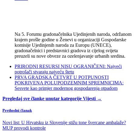
Na 5. Forumu gradonačelnika Ujedinjenih naroda, održanom
krajem prošle godine u Ženevi u organizaciji Gospodarske
komisije Ujedinjenih naroda za Europu (UNECE),
gradonačelnici i predstavnici gradova iz cijelog svijeta
preuzeli su nove obveze za ozelenjavanje urbanih sredina.
PRIRODNI RESURSI NISU OGRANIČENI: Najveći
potrošači stvaraju najveću štetu
PRVA GRADSKA ČETVRT U POTPUNOSTI
POKRIVENA POLUPODZEMNIM SPREMNICIMA:
Sesvete kao primjer modernog gospodarenja otpadom
Pregledaj sve članke unutar kategorije Vijesti →
Prethodni članak
Novi list: U Hrvatsku iz Slovenije stižu tone švercane ambalaže?
MUP provodi kontrole