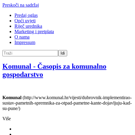
Preskoči na sadržaj
Predaj oglas
Opći uvjeti
Riječ urednika
Marketing i pretplata
O nama
Impressum
Idi
Komunal
-
Časopis za komunalno
gospodarstvo
Komunal
(http://www.komunal.hr/vijesti/dubrovnik-implementirao-
sustav-pametnih-spremnika-za-otpad-pametne-kante-dojavljuju-kad-
su-pune/)
Više