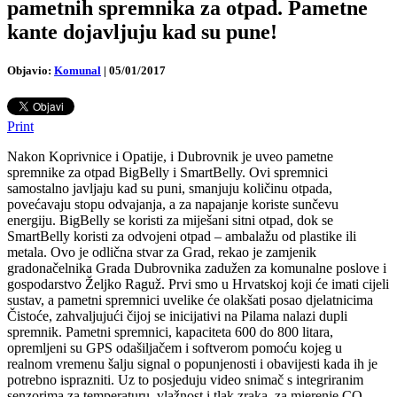
pametnih spremnika za otpad. Pametne
kante dojavljuju kad su pune!
Objavio:
Komunal
|
05/01/2017
Print
Nakon Koprivnice i Opatije, i Dubrovnik je uveo pametne
spremnike za otpad BigBelly i SmartBelly. Ovi spremnici
samostalno javljaju kad su puni, smanjuju količinu otpada,
povećavaju stopu odvajanja, a za napajanje koriste sunčevu
energiju. BigBelly se koristi za miješani sitni otpad, dok se
SmartBelly koristi za odvojeni otpad – ambalažu od plastike ili
metala. Ovo je odlična stvar za Grad, rekao je zamjenik
gradonačelnika Grada Dubrovnika zadužen za komunalne poslove i
gospodarstvo Željko Raguž. Prvi smo u Hrvatskoj koji će imati cijeli
sustav, a pametni spremnici uvelike će olakšati posao djelatnicima
Čistoće, zahvaljujući čijoj se inicijativi na Pilama nalazi dupli
spremnik. Pametni spremnici, kapaciteta 600 do 800 litara,
opremljeni su GPS odašiljačem i softverom pomoću kojeg u
realnom vremenu šalju signal o popunjenosti i obavijesti kada ih je
potrebno isprazniti. Uz to posjeduju video snimač s integriranim
senzorima za temperaturu, vlažnost i tlak zraka, za mjerenje CO,