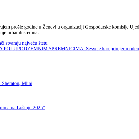
jem prošle godine u Ženevi u organizaciji Gospodarske komisije Ujed
nje urbanih sredina.
tvaraju najveću štetu
UPODZEMNIM SPREMNICIMA: Sesvete kao primjer modernog 
 Sheraton, Mlini
anima na Lošinju 2025“