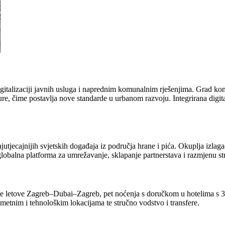
igitalizaciji javnih usluga i naprednim komunalnim rješenjima. Grad ko
re, čime postavlja nove standarde u urbanom razvoju. Integrirana digita
jecajnijih svjetskih događaja iz područja hrane i pića. Okuplja izlagače 
globalna platforma za umrežavanje, sklapanje partnerstava i razmjenu st
tne letove Zagreb–Dubai–Zagreb, pet noćenja s doručkom u hotelima s 3
metnim i tehnološkim lokacijama te stručno vodstvo i transfere.