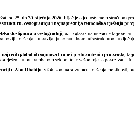
držati od
25. do 30. siječnja 2026.
Riječ je o jedinstvenom stručnom pr
astrukturu,
cestogradnju i najnaprednija tehnološka rješenja
primj
etska dostignuća u cestogradnji
, uz naglasak na inovacije koje se pr
ajnovijih rješenja u upravljanju komunalnom infrastrukturom, uključuju
d
najvećih globalnih sajmova hrane i prehrambenih proizvoda
, koj
ška rješenja u prehrambenom sektoru te je važno mjesto povezivanja indust
enciji u Abu Dhabiju
, s fokusom na suvremena rješenja mobilnosti, pro