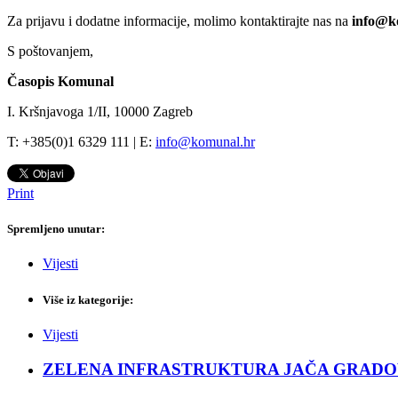
Za prijavu i dodatne informacije, molimo kontaktirajte nas na
info@k
S poštovanjem,
Časopis Komunal
I. Kršnjavoga 1/II, 10000 Zagreb
T: +385(0)1 6329 111 | E:
info@komunal.hr
Print
Spremljeno unutar:
Vijesti
Više iz kategorije:
Vijesti
ZELENA INFRASTRUKTURA JAČA GRADOVE: Sad