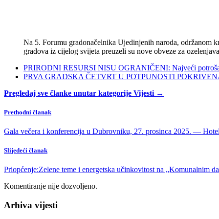
Na 5. Forumu gradonačelnika Ujedinjenih naroda, održanom kra
gradova iz cijelog svijeta preuzeli su nove obveze za ozelenjava
PRIRODNI RESURSI NISU OGRANIČENI: Najveći potrošači s
PRVA GRADSKA ČETVRT U POTPUNOSTI POKRIVENA POL
Pregledaj sve članke unutar kategorije Vijesti →
Prethodni članak
Gala večera i konferencija u Dubrovniku, 27. prosinca 2025. — Hotel
Slijedeći članak
Priopćenje:Zelene teme i energetska učinkovitost na „Komunalnim d
Komentiranje nije dozvoljeno.
Arhiva vijesti