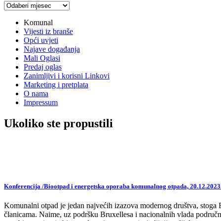
Arhiva
vijesti
Komunal
Vijesti iz branše
Opći uvjeti
Najave događanja
Mali Oglasi
Predaj oglas
Zanimljivi i korisni Linkovi
Marketing i pretplata
O nama
Impressum
Ukoliko ste propustili
Konferencija /Biootpad i energetska oporaba komunalnog otpada, 20.12.2023
Komunalni otpad je jedan najvećih izazova modernog društva, stoga EU,
članicama. Naime, uz podršku Bruxellesa i nacionalnih vlada područne