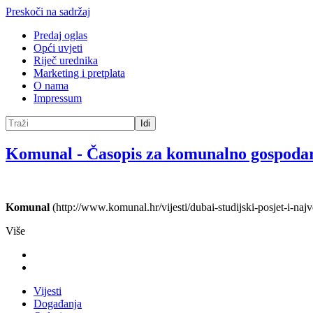
Preskoči na sadržaj
Predaj oglas
Opći uvjeti
Riječ urednika
Marketing i pretplata
O nama
Impressum
Idi
Komunal
-
Časopis za komunalno gospoda
Komunal
(http://www.komunal.hr/vijesti/dubai-studijski-posjet-i-naj
Više
Vijesti
Događanja