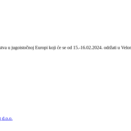
stva u jugoistočnoj Europi koji će se od 15.-16.02.2024. održati u Velom
 d.o.o.