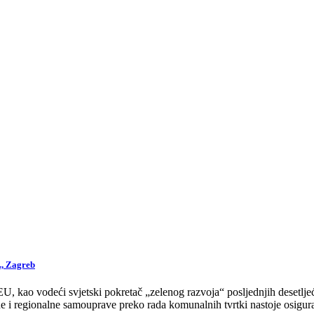
., Zagreb
 kao vodeći svjetski pokretač „zelenog razvoja“ posljednjih desetljeća
 i regionalne samouprave preko rada komunalnih tvrtki nastoje osigurat