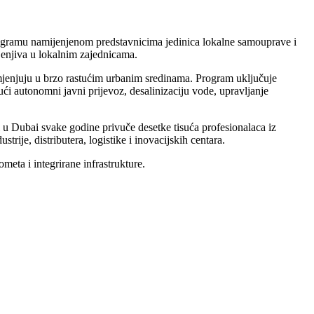
ogramu namijenjenom predstavnicima jedinica lokalne samouprave i
enjiva u lokalnim zajednicama.
imjenjuju u brzo rastućim urbanim sredinama. Program uključuje
ći autonomni javni prijevoz, desalinizaciju vode, upravljanje
i u Dubai svake godine privuče desetke tisuća profesionalaca iz
rije, distributera, logistike i inovacijskih centara.
meta i integrirane infrastrukture.