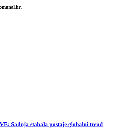
omunal.hr
.
nja stabala postaje globalni trend