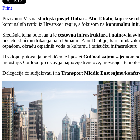
Print
Pozivamo Vas na
studijski posjet Dubai – Abu Dhabi
, koji će se o
komunalnih tvrtki iz Hrvatske i regije, s fokusom na
komunalnu infr
Središnja tema putovanja je
cestovna infrastruktura i najnovija svj
posjete ključnim lokacijama u Dubaiju i Abu Dhabiju, kao i obilazak n
otpadom, obradu otpadnih voda te kulturnu i turističku infrastrukturu.
U sklopu putovanja predviđen je i posjet
Gulfood sajmu
– jednom o
industrije. Gulfood predstavlja najnovije trendove, inovacije i tehnolo
Delegacija će sudjelovati i na
Transport Middle East sajmu/konfer