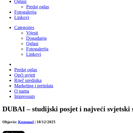
Oglasi
Predaj oglas
Fotogalerija
Linkovi
Categories
Vijesti
Događanja
Oglasi
Fotogalerija
Linkovi
Predaj oglas
Opći uvjeti
Riječ urednika
Marketing i pretplata
O nama
Impressum
DUBAI – studijski posjet i najveći svjetski
Objavio:
Komunal
|
10/12/2025