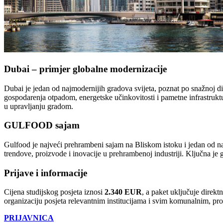
Dubai – primjer globalne modernizacije
Dubai je jedan od najmodernijih gradova svijeta, poznat po snažnoj d
gospodarenja otpadom, energetske učinkovitosti i pametne infrastruktu
u upravljanju gradom.
GULFOOD sajam
Gulfood je najveći prehrambeni sajam na Bliskom istoku i jedan od najut
trendove, proizvode i inovacije u prehrambenoj industriji. Ključna je 
Prijave i informacije
Cijena studijskog posjeta iznosi
2.340 EUR
, a paket uključuje direk
organizaciju posjeta relevantnim institucijama i svim komunalnim, pro
PRIJAVNICA