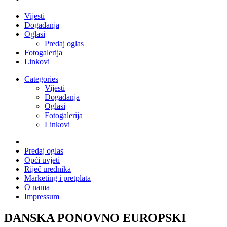
Vijesti
Događanja
Oglasi
Predaj oglas
Fotogalerija
Linkovi
Categories
Vijesti
Događanja
Oglasi
Fotogalerija
Linkovi
Predaj oglas
Opći uvjeti
Riječ urednika
Marketing i pretplata
O nama
Impressum
DANSKA PONOVNO EUROPSKI