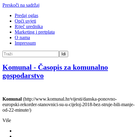
Preskoči na sadržaj
Predaj oglas
Opći uvjeti
Riječ urednika
Marketing i pretplata
O nama
Impressum
Idi
Komunal
-
Časopis za komunalno
gospodarstvo
Komunal
(http://www.komunal.hr/vijesti/danska-ponovno-
europski-rekorder-stanovnici-su-u-cijeloj-2018-bez-struje-bili-manje-
od-22-minute/)
Više