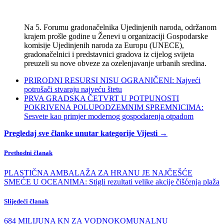
Na 5. Forumu gradonačelnika Ujedinjenih naroda, održanom
krajem prošle godine u Ženevi u organizaciji Gospodarske
komisije Ujedinjenih naroda za Europu (UNECE),
gradonačelnici i predstavnici gradova iz cijelog svijeta
preuzeli su nove obveze za ozelenjavanje urbanih sredina.
PRIRODNI RESURSI NISU OGRANIČENI: Najveći
potrošači stvaraju najveću štetu
PRVA GRADSKA ČETVRT U POTPUNOSTI
POKRIVENA POLUPODZEMNIM SPREMNICIMA:
Sesvete kao primjer modernog gospodarenja otpadom
Pregledaj sve članke unutar kategorije Vijesti →
Prethodni članak
PLASTIČNA AMBALAŽA ZA HRANU JE NAJČEŠĆE
SMEĆE U OCEANIMA: Stigli rezultati velike akcije čišćenja plaža
Slijedeći članak
684 MILIJUNA KN ZA VODNOKOMUNALNU