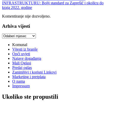
INFRASTRUKTURU: Bolji standard za Zaprešić i okolicu do
kraja 2022. godine
Komentiranje nije dozvoljeno.
Arhiva vijesti
Arhiva
vijesti
Komunal
Vijesti iz branše
Opći uvjeti
Najave događanja
Mali Oglasi
Predaj oglas
Zanimljivi i korisni Linkovi
Marketing i pretplata
O nama
Impressum
Ukoliko ste propustili