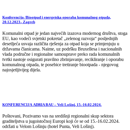
Konferencija /Biootpad i energetska oporaba komunalnog otpada,
20.12.2023., Zagreb
Komunalni otpad je jedan najvećih izazova modernog društva, stoga
EU, kao vodeći svjetski pokretač „zelenog razvoja“ posljednjih
desetljeća usvaja različita rješenja za otpad koja se primjenjuju u
državama članicama. Naime, uz podršku Bruxellesa i nacionalnih
vlada područne i regionalne samouprave preko rada komunalnih
tvrtki nastoje osigurati pravilno zbrinjavanje, recikliranje i oporabu
komunalnog otpada, te posebice tretiranje biootpada - njegovog
najosjetljivijeg dijela.
KONFERENCIJA ADRIA BAU – Veli Lošinj, 15.-16.02.2024.
Poštovani, Pozivamo vas na središnji regionalni skup sektora
graditeljstva u jugoistočnoj Europi koji će se od 15.-16.02.2024.
održati u Velom Lošinju (hotel Punta, Veli Lošinj).