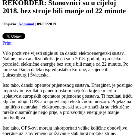
REKORDER: Stanovnici su u cijeloj
2018. bez struje bili manje od 22 minute
Objavio:
Komunal
|
09/09/2019
Print
Vrlo pozitivne vijesti stigle su za danski elektroenergetski sustav.
Naime, nova analiza otkrila je da su u 2018. godini, u prosjeku,
potrošači električne energije bez struje bili manje od 22 minute. Po
tome su Danci daleko ispred ostatka Europe, a slijede ih
Luksemburg i Švicarska.
Isto tako, danski operator prijenosnog sustava, Energinet, je postigao
impresivan rezultat u paneuropskom izvješću koje je mjerilo
isplativost europskih operatora prijenosnog sustava. Ti rezultati ističu
ključnu ulogu OPS-a u upravljanju električnom mrežom. Prijelaz na
„ugljično neutralan“ elektroenergetski sustav znači da su električne
mreže dinamičnije nego prije, a proizvodnja energije je manje
predvidljiva.
Isto tako, OPS-ovi moraju inkorporirati velike količine obnovljive
energije uz istovremeno održavanje stabilnog protoka struje.