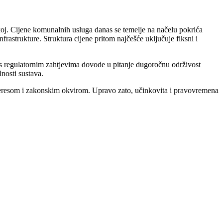
tskoj. Cijene komunalnih usluga danas se temelje na načelu pokrića
rastrukture. Struktura cijene pritom najčešće uključuje fiksni i
e s regulatornim zahtjevima dovode u pitanje dugoročnu održivost
nosti sustava.
interesom i zakonskim okvirom. Upravo zato, učinkovita i pravovremena