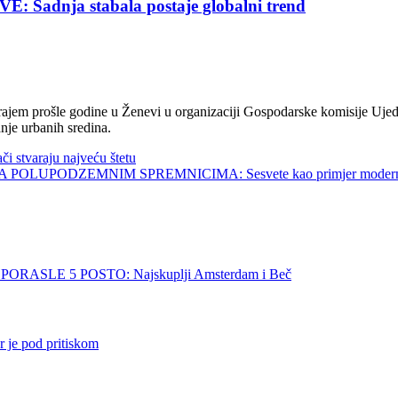
nja stabala postaje globalni trend
jem prošle godine u Ženevi u organizaciji Gospodarske komisije Ujed
nje urbanih sredina.
tvaraju najveću štetu
UPODZEMNIM SPREMNICIMA: Sesvete kao primjer modernog 
SLE 5 POSTO: Najskuplji Amsterdam i Beč
e pod pritiskom