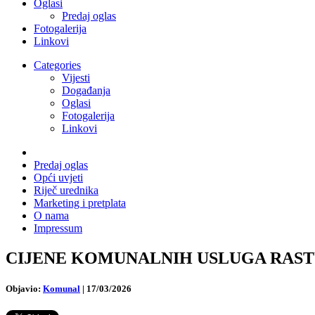
Oglasi
Predaj oglas
Fotogalerija
Linkovi
Categories
Vijesti
Događanja
Oglasi
Fotogalerija
Linkovi
Predaj oglas
Opći uvjeti
Riječ urednika
Marketing i pretplata
O nama
Impressum
CIJENE KOMUNALNIH USLUGA RASTU PRE
Objavio:
Komunal
|
17/03/2026