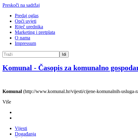
Preskoči na sadržaj
Predaj oglas
Opći uvjeti
Riječ urednika
Marketing i pretplata
O nama
Impressum
Idi
Komunal
-
Časopis za komunalno gospoda
Komunal
(http://www.komunal.hr/vijesti/cijene-komunalnih-usluga-ras
Više
Vijesti
Događanja