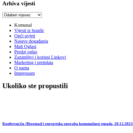
Arhiva vijesti
Arhiva
vijesti
Komunal
Vijesti iz branše
Opći uvjeti
Najave događanja
Mali Oglasi
Predaj oglas
Zanimljivi i korisni Linkovi
Marketing i pretplata
O nama
Impressum
Ukoliko ste propustili
Konferencija /Biootpad i energetska oporaba komunalnog otpada, 20.12.2023