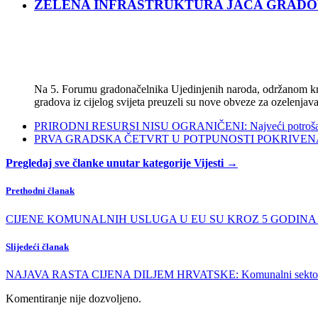
ZELENA INFRASTRUKTURA JAČA GRADOVE: Sad
Na 5. Forumu gradonačelnika Ujedinjenih naroda, održanom kra
gradova iz cijelog svijeta preuzeli su nove obveze za ozelenjava
PRIRODNI RESURSI NISU OGRANIČENI: Najveći potrošači s
PRVA GRADSKA ČETVRT U POTPUNOSTI POKRIVENA POL
Pregledaj sve članke unutar kategorije Vijesti →
Prethodni članak
CIJENE KOMUNALNIH USLUGA U EU SU KROZ 5 GODINA PORA
Slijedeći članak
NAJAVA RASTA CIJENA DILJEM HRVATSKE: Komunalni sektor j
Komentiranje nije dozvoljeno.