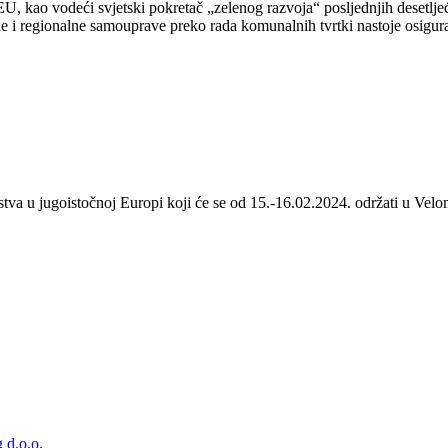
 kao vodeći svjetski pokretač „zelenog razvoja“ posljednjih desetljeća
 i regionalne samouprave preko rada komunalnih tvrtki nastoje osigurat
stva u jugoistočnoj Europi koji će se od 15.-16.02.2024. održati u Velom
 d.o.o.