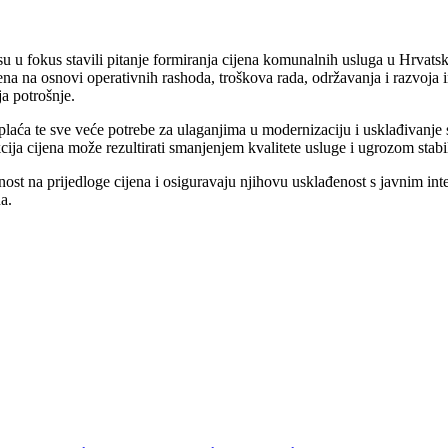
o su u fokus stavili pitanje formiranja cijena komunalnih usluga u Hrva
na na osnovi operativnih rashoda, troškova rada, održavanja i razvoja inf
ja potrošnje.
je plaća te sve veće potrebe za ulaganjima u modernizaciju i usklađivanj
a cijena može rezultirati smanjenjem kvalitete usluge i ugrozom stabil
nost na prijedloge cijena i osiguravaju njihovu usklađenost s javnim 
a.