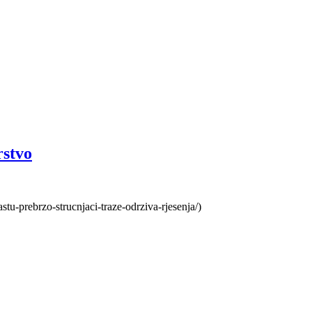
rstvo
tu-prebrzo-strucnjaci-traze-odrziva-rjesenja/)