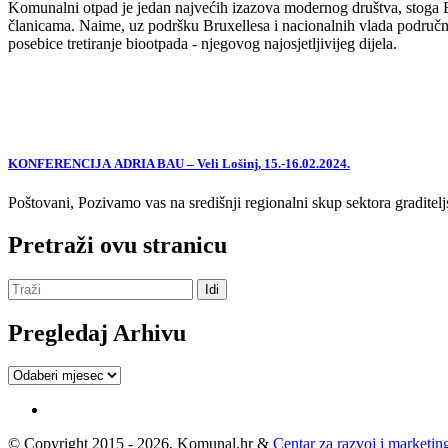
Komunalni otpad je jedan najvećih izazova modernog društva, stoga EU,
članicama. Naime, uz podršku Bruxellesa i nacionalnih vlada područne
posebice tretiranje biootpada - njegovog najosjetljivijeg dijela.
KONFERENCIJA ADRIA BAU – Veli Lošinj, 15.-16.02.2024.
Poštovani, Pozivamo vas na središnji regionalni skup sektora graditelj
Pretraži ovu stranicu
Pregledaj Arhivu
Pregledaj
Arhivu
© Copyright 2015 - 2026, Komunal.hr &
Centar za razvoj i marketing