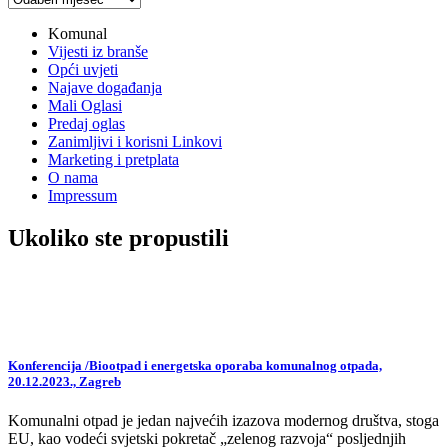
vijesti
Komunal
Vijesti iz branše
Opći uvjeti
Najave događanja
Mali Oglasi
Predaj oglas
Zanimljivi i korisni Linkovi
Marketing i pretplata
O nama
Impressum
Ukoliko ste propustili
Konferencija /Biootpad i energetska oporaba komunalnog otpada,
20.12.2023., Zagreb
Komunalni otpad je jedan najvećih izazova modernog društva, stoga
EU, kao vodeći svjetski pokretač „zelenog razvoja“ posljednjih