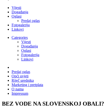
Vijesti
Događanja
Oglasi
Predaj oglas
Fotogalerija
Linkovi
Categories
Vijesti
Događanja
Oglasi
Fotogalerija
Linkovi
Predaj oglas
Opći uvjeti
Riječ urednika
Marketing i pretplata
O nama
Impressum
BEZ VODE NA SLOVENSKOJ OBALI?