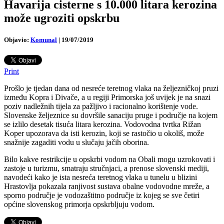
Havarija cisterne s 10.000 litara kerozina
može ugroziti opskrbu
Objavio:
Komunal
|
19/07/2019
Print
Prošlo je tjedan dana od nesreće teretnog vlaka na željezničkoj pruzi
između Kopra i Divače, a u regiji Primorska još uvijek je na snazi
poziv nadležnih tijela za pažljivo i racionalno korištenje vode.
Slovenske željeznice su dovršile sanaciju pruge i područje na kojem
se izlilo desetak tisuća litara kerozina.
Vodovodna tvrtka Rižan
Koper upozorava da isti kerozin, koji se rastočio u okoliš, može
snažnije zagaditi vodu u slučaju jačih oborina.
Bilo kakve restrikcije u opskrbi vodom na Obali mogu uzrokovati i
zastoje u turizmu, smatraju stručnjaci, a prenose slovenski mediji,
navodeći kako je ista nesreća teretnog vlaka u tunelu u blizini
Hrastovlja pokazala ranjivost sustava obalne vodovodne mreže, a
sporno područje je vodozaštitno područje iz kojeg se sve četiri
općine slovenskog primorja opskrbljuju vodom.