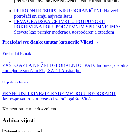
preuzeli su nove obveze za ozelenjavanje urbanih sredina.
PRIRODNI RESURSI NISU OGRANIČENI: Najveći
potrošači stvaraju najveću štetu
PRVA GRADSKA ČETVRT U POTPUNOSTI
POKRIVENA POLUPODZEMNIM SPREMNICIMA:
Sesvete kao primjer modernog gospodarenja otpadom
Pregledaj sve članke unutar kategorije Vijesti →
Prethodni članak
ZAŠTO AZIJA NE ŽELI GLOBALNI OTPAD: Indonezija vratila
kontejnere smeća u EU, SAD i Australiju!
Slijedeći članak
FRANCUZI I KINEZI GRADE METRO U BEOGRADU:
Javno-privatno partnerstvo i za odlagalište Vinča
Komentiranje nije dozvoljeno.
Arhiva vijesti
Arhiva