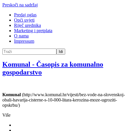
Preskoči na sadržaj
Predaj oglas
Opći uvjeti
Riječ urednika
Marketing i pretplata
O nama
Impressum
Idi
Komunal
-
Časopis za komunalno
gospodarstvo
Komunal
(http://www.komunal.hr/vijesti/bez-vode-na-slovenskoj-
obali-havarija-cisterne-s-10-000-litara-kerozina-moze-ugroziti-
opskrbu/)
Više