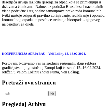
desetljeća usvaja različita rješenja za otpad koja se primjenjuju u
državama članicama. Naime, uz podršku Bruxellesa i nacionalnih
vlada područne i regionalne samouprave preko rada komunalnih
tvrtki nastoje osigurati pravilno zbrinjavanje, recikliranje i oporabu
komunalnog otpada, te posebice tretiranje biootpada - njegovog
najosjetljivijeg dijela.
KONFERENCIJA ADRIA BAU – Veli Lošinj, 15.-16.02.2024.
Poštovani, Pozivamo vas na središnji regionalni skup sektora
graditeljstva u jugoistočnoj Europi koji će se od 15.-16.02.2024.
održati u Velom Lošinju (hotel Punta, Veli Lošinj).
Pretraži ovu stranicu
Pregledaj Arhivu