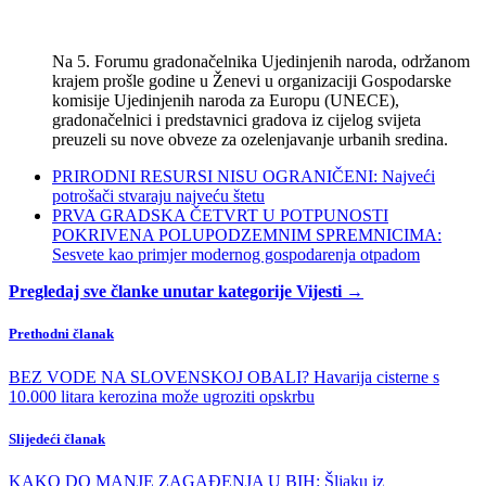
Na 5. Forumu gradonačelnika Ujedinjenih naroda, održanom
krajem prošle godine u Ženevi u organizaciji Gospodarske
komisije Ujedinjenih naroda za Europu (UNECE),
gradonačelnici i predstavnici gradova iz cijelog svijeta
preuzeli su nove obveze za ozelenjavanje urbanih sredina.
PRIRODNI RESURSI NISU OGRANIČENI: Najveći
potrošači stvaraju najveću štetu
PRVA GRADSKA ČETVRT U POTPUNOSTI
POKRIVENA POLUPODZEMNIM SPREMNICIMA:
Sesvete kao primjer modernog gospodarenja otpadom
Pregledaj sve članke unutar kategorije Vijesti →
Prethodni članak
BEZ VODE NA SLOVENSKOJ OBALI? Havarija cisterne s
10.000 litara kerozina može ugroziti opskrbu
Slijedeći članak
KAKO DO MANJE ZAGAĐENJA U BIH: Šljaku iz