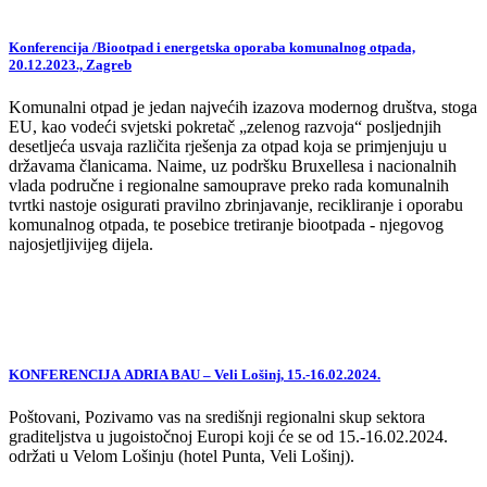
Konferencija /Biootpad i energetska oporaba komunalnog otpada,
20.12.2023., Zagreb
Komunalni otpad je jedan najvećih izazova modernog društva, stoga
EU, kao vodeći svjetski pokretač „zelenog razvoja“ posljednjih
desetljeća usvaja različita rješenja za otpad koja se primjenjuju u
državama članicama. Naime, uz podršku Bruxellesa i nacionalnih
vlada područne i regionalne samouprave preko rada komunalnih
tvrtki nastoje osigurati pravilno zbrinjavanje, recikliranje i oporabu
komunalnog otpada, te posebice tretiranje biootpada - njegovog
najosjetljivijeg dijela.
KONFERENCIJA ADRIA BAU – Veli Lošinj, 15.-16.02.2024.
Poštovani, Pozivamo vas na središnji regionalni skup sektora
graditeljstva u jugoistočnoj Europi koji će se od 15.-16.02.2024.
održati u Velom Lošinju (hotel Punta, Veli Lošinj).