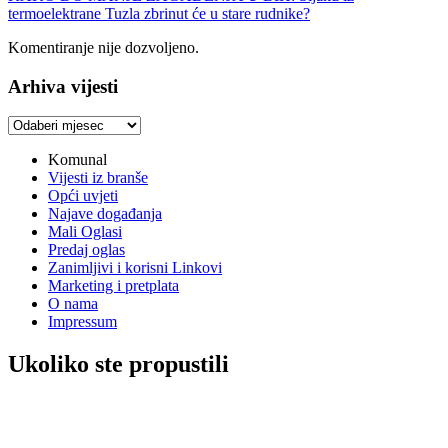
termoelektrane Tuzla zbrinut će u stare rudnike?
Komentiranje nije dozvoljeno.
Arhiva vijesti
Arhiva
vijesti
Komunal
Vijesti iz branše
Opći uvjeti
Najave događanja
Mali Oglasi
Predaj oglas
Zanimljivi i korisni Linkovi
Marketing i pretplata
O nama
Impressum
Ukoliko ste propustili