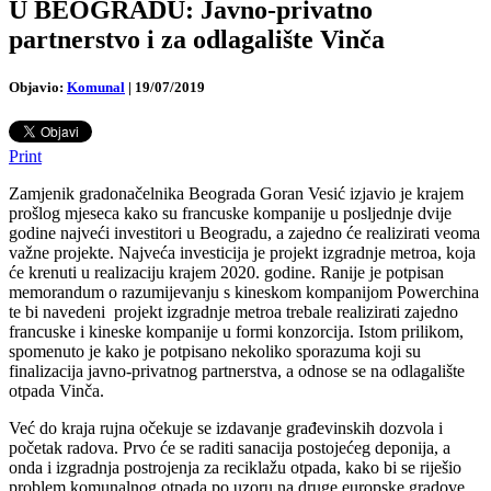
U BEOGRADU: Javno-privatno
partnerstvo i za odlagalište Vinča
Objavio:
Komunal
|
19/07/2019
Print
Zamjenik gradonačelnika Beograda Goran Vesić izjavio je krajem
prošlog mjeseca kako su francuske kompanije u posljednje dvije
godine najveći investitori u Beogradu, a zajedno će realizirati veoma
važne projekte. Najveća investicija je projekt izgradnje metroa, koja
će krenuti u realizaciju krajem 2020. godine.
Ranije je potpisan
memorandum o razumijevanju s kineskom kompanijom Powerchina
te bi navedeni projekt izgradnje metroa trebale realizirati zajedno
francuske i kineske kompanije u formi konzorcija. Istom prilikom,
spomenuto je kako je potpisano nekoliko sporazuma koji su
finalizacija javno-privatnog partnerstva, a odnose se na odlagalište
otpada Vinča.
Već do kraja rujna očekuje se izdavanje građevinskih dozvola i
početak radova. Prvo će se raditi sanacija postojećeg deponija, a
onda i izgradnja postrojenja za reciklažu otpada, kako bi se riješio
problem komunalnog otpada po uzoru na druge europske gradove,