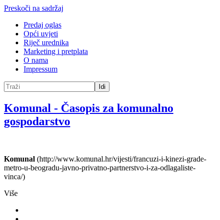
Preskoči na sadržaj
Predaj oglas
Opći uvjeti
Riječ urednika
Marketing i pretplata
O nama
Impressum
Idi
Komunal
-
Časopis za komunalno
gospodarstvo
Komunal
(http://www.komunal.hr/vijesti/francuzi-i-kinezi-grade-
metro-u-beogradu-javno-privatno-partnerstvo-i-za-odlagaliste-
vinca/)
Više