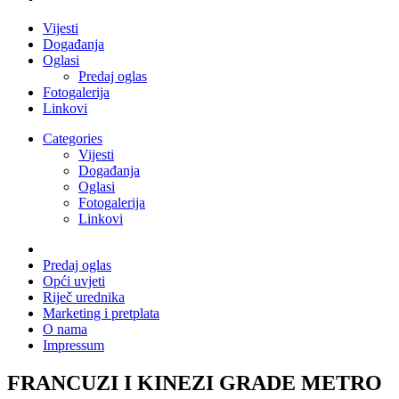
Vijesti
Događanja
Oglasi
Predaj oglas
Fotogalerija
Linkovi
Categories
Vijesti
Događanja
Oglasi
Fotogalerija
Linkovi
Predaj oglas
Opći uvjeti
Riječ urednika
Marketing i pretplata
O nama
Impressum
FRANCUZI I KINEZI GRADE METRO