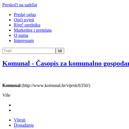
Preskoči na sadržaj
Predaj oglas
Opći uvjeti
Riječ urednika
Marketing i pretplata
O nama
Impressum
Idi
Komunal
-
Časopis za komunalno gospoda
Komunal
(http://www.komunal.hr/vijesti/6350/)
Više
Vijesti
Događanja