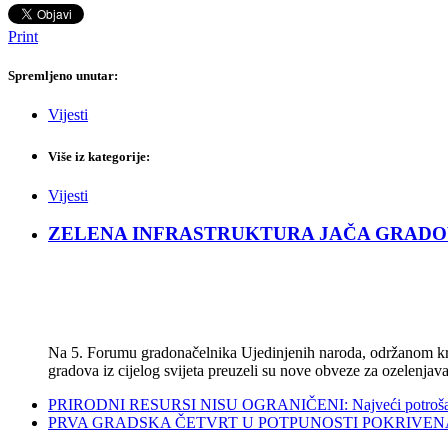
Print
Spremljeno unutar:
Vijesti
Više iz kategorije:
Vijesti
ZELENA INFRASTRUKTURA JAČA GRADOVE: Sad
Na 5. Forumu gradonačelnika Ujedinjenih naroda, održanom kra
gradova iz cijelog svijeta preuzeli su nove obveze za ozelenjava
PRIRODNI RESURSI NISU OGRANIČENI: Najveći potrošači s
PRVA GRADSKA ČETVRT U POTPUNOSTI POKRIVENA POL