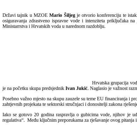
Državi tajnik u MZOE
Mario Šiljeg
je otvorio konferenciju te ist
osiguravanja zdrastveno ispravne vode i intenziteta priključaka 
Ministarrstva i Hrvatskih voda u narednom razdoblju.
Hrvatska grupacija vodo
je na početku skupa predsjednik
Ivan Jukić
. Naglasio je važnost ra
Posebno važno mjesto na skupu zauzele su teme EU financiranja i proj
zahtjevnih projekata te sektorski stručnjaci i donositelji zakona rješen
Iako se gotovo 20 godina raspravlja o gubicima vode, njihov je u
regulativa“. Među ključnim preporukama za rješavanje ovog pitanja ist