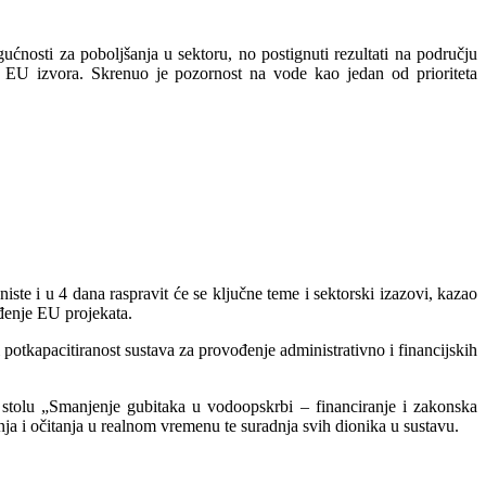
ćnosti za poboljšanja u sektoru, no postignuti rezultati na području
z EU izvora. Skrenuo je pozornost na vode kao jedan od prioriteta
iste i u 4 dana raspravit će se ključne teme i sektorski izazovi, kazao
đenje EU projekata.
otkapacitiranost sustava za provođenje administrativno i financijskih
stolu „Smanjenje gubitaka u vodoopskrbi – financiranje i zakonska
ja i očitanja u realnom vremenu te suradnja svih dionika u sustavu.