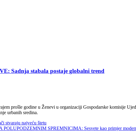
nja stabala postaje globalni trend
jem prošle godine u Ženevi u organizaciji Gospodarske komisije Ujed
nje urbanih sredina.
tvaraju najveću štetu
UPODZEMNIM SPREMNICIMA: Sesvete kao primjer modernog 