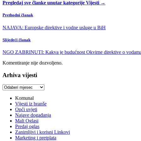
Pregledaj sve članke unutar kategorije Vijesti →
Prethodni članak
NAJAVA: Europske direktive i vodne usluge u BiH
Slijedeći članak
NGO ZABRINUTI: Kakva je budućnost Okvirne direktive o vodam
Komentiranje nije dozvoljeno.
Arhiva vijesti
Arhiva
vijesti
Komunal
Vijesti iz branše
Opći uvjeti
Najave događanja
Mali Oglasi
Predaj oglas
Zanimljivi i korisni Linkovi
Marketing i pretplata