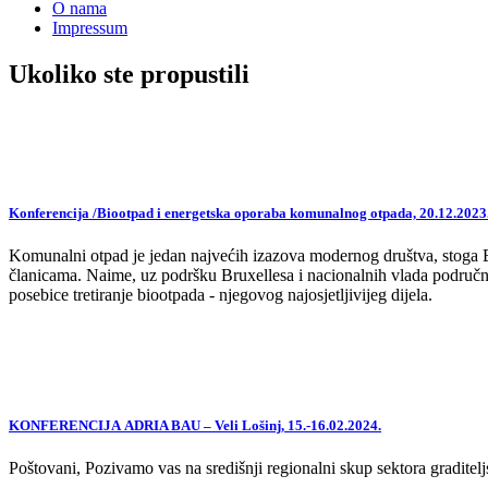
O nama
Impressum
Ukoliko ste propustili
Konferencija /Biootpad i energetska oporaba komunalnog otpada, 20.12.2023
Komunalni otpad je jedan najvećih izazova modernog društva, stoga EU,
članicama. Naime, uz podršku Bruxellesa i nacionalnih vlada područne
posebice tretiranje biootpada - njegovog najosjetljivijeg dijela.
KONFERENCIJA ADRIA BAU – Veli Lošinj, 15.-16.02.2024.
Poštovani, Pozivamo vas na središnji regionalni skup sektora graditelj