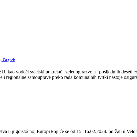
., Zagreb
 kao vodeći svjetski pokretač „zelenog razvoja“ posljednjih desetljeća
 i regionalne samouprave preko rada komunalnih tvrtki nastoje osigurat
stva u jugoistočnoj Europi koji će se od 15.-16.02.2024. održati u Velom