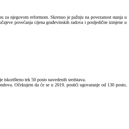
ebu za njegovom reformom. Skrenuo je pažnju na povezanost stanja u
slučajeve povećanja cijena građevinskih radova i posljedične izmjene u
je iskorišteno tek 50 posto navedenih sredstava.
ondova. Očekujem da će se u 2019. postići ugovaranje od 130 posto,