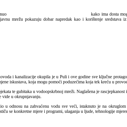
aknuo
kako ima dosta mogu
na javnu mrežu pokazuju dobar napredak kao i korištenje sredstava i
voda i kanalizacije okupila je u Puli i ove godine sve ključne protagon
zmjene iskustava, koja mogu pomoći poduzećima koja tek kreću u provo
ekata te gubitaka u vodoopskrbnoj mreži. Naglašena je rascjepkanost i p
je vide u okrupnjavanju.
dio u odnosu na zahvaćenu vodu sve veći, istaknuto je na okruglom 
iču se konkretne mjere i programi, ulaganja u ljude, tehnologije mjeren