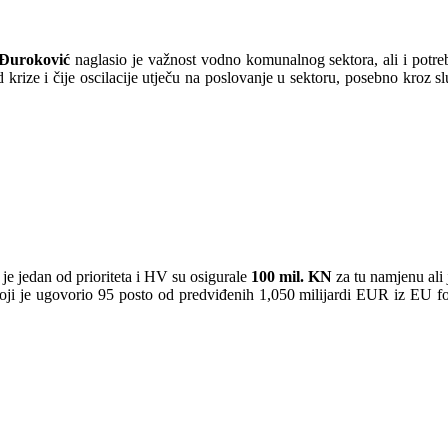
Đuroković
naglasio je važnost vodno komunalnog sektora, ali i potr
d krize i čije oscilacije utječu na poslovanje u sektoru, posebno kroz 
je jedan od prioriteta i HV su osigurale
100 mil. KN
za tu namjenu ali 
koji je ugovorio 95 posto od predviđenih 1,050 milijardi EUR iz EU f