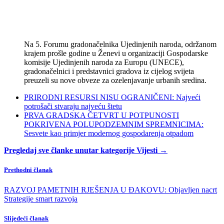
Na 5. Forumu gradonačelnika Ujedinjenih naroda, održanom
krajem prošle godine u Ženevi u organizaciji Gospodarske
komisije Ujedinjenih naroda za Europu (UNECE),
gradonačelnici i predstavnici gradova iz cijelog svijeta
preuzeli su nove obveze za ozelenjavanje urbanih sredina.
PRIRODNI RESURSI NISU OGRANIČENI: Najveći
potrošači stvaraju najveću štetu
PRVA GRADSKA ČETVRT U POTPUNOSTI
POKRIVENA POLUPODZEMNIM SPREMNICIMA:
Sesvete kao primjer modernog gospodarenja otpadom
Pregledaj sve članke unutar kategorije Vijesti →
Prethodni članak
RAZVOJ PAMETNIH RJEŠENJA U ĐAKOVU: Objavljen nacrt
Strategije smart razvoja
Slijedeći članak