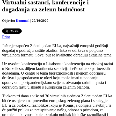
Virtualni sastanci, konferencije i
događanja za zelenu budućnost
Objavio:
Komunal
|
20/10/2020
Print
Jučer je započeo Zeleni tjedan EU-a, najvažniji europski godišnji
događaj u području zaštite okoliša. Iako se održava u potpuno
virtualnom formatu, i ovaj put se kvalitetno obrađuju aktualne teme.
Uz uvodnu konferenciju u Lisabonu i konferenciju na visokoj razini
u Bruxellesu, diljem kontinenta se odvija i više od 200 partnerskih
događanja. U centru je tema bioraznolikosti i njenom doprinosu
društvu i gospodarstvu te ulozi koju može imati u poticanju
oporavka u postpandemijskom svijetu, otvaranju radnih mjesta i
održivom rastu u skladu s europskim zelenim planom.
Tijekom tri dana s više od 30 virtualnih sjednica Zeleni tjedan EU-a
bit će usmjeren na provedbu europskog zelenog plana i strategije
EU-a za biološku raznolikost koju je Komisija donijela u svibnju te
će pružiti priliku za preispitivanje našeg odnosa s prirodom, za
promjenu aktivnosti koje uzrokuju gubitak biološke raznolikosti i