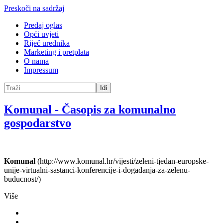
Preskoči na sadržaj
Predaj oglas
Opći uvjeti
Riječ urednika
Marketing i pretplata
O nama
Impressum
Idi
Komunal
-
Časopis za komunalno
gospodarstvo
Komunal
(http://www.komunal.hr/vijesti/zeleni-tjedan-europske-
unije-virtualni-sastanci-konferencije-i-dogadanja-za-zelenu-
buducnost/)
Više