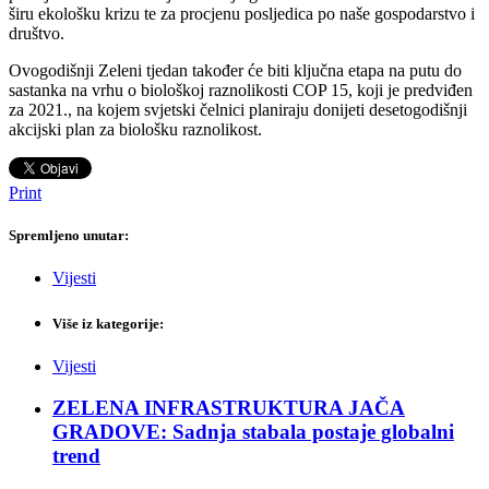
širu ekološku krizu te za procjenu posljedica po naše gospodarstvo i
društvo.
Ovogodišnji Zeleni tjedan također će biti ključna etapa na putu do
sastanka na vrhu o biološkoj raznolikosti COP 15, koji je predviđen
za 2021., na kojem svjetski čelnici planiraju donijeti desetogodišnji
akcijski plan za biološku raznolikost.
Print
Spremljeno unutar:
Vijesti
Više iz kategorije:
Vijesti
ZELENA INFRASTRUKTURA JAČA
GRADOVE: Sadnja stabala postaje globalni
trend