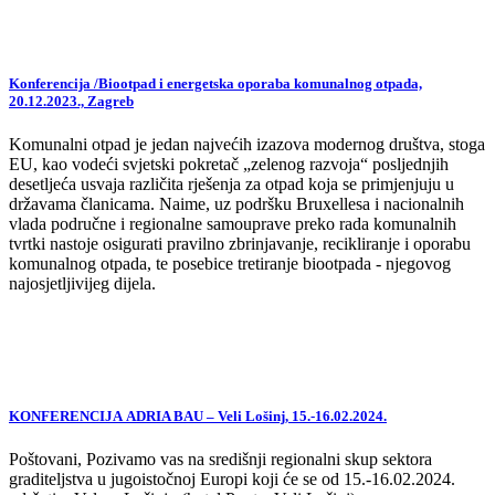
Konferencija /Biootpad i energetska oporaba komunalnog otpada,
20.12.2023., Zagreb
Komunalni otpad je jedan najvećih izazova modernog društva, stoga
EU, kao vodeći svjetski pokretač „zelenog razvoja“ posljednjih
desetljeća usvaja različita rješenja za otpad koja se primjenjuju u
državama članicama. Naime, uz podršku Bruxellesa i nacionalnih
vlada područne i regionalne samouprave preko rada komunalnih
tvrtki nastoje osigurati pravilno zbrinjavanje, recikliranje i oporabu
komunalnog otpada, te posebice tretiranje biootpada - njegovog
najosjetljivijeg dijela.
KONFERENCIJA ADRIA BAU – Veli Lošinj, 15.-16.02.2024.
Poštovani, Pozivamo vas na središnji regionalni skup sektora
graditeljstva u jugoistočnoj Europi koji će se od 15.-16.02.2024.