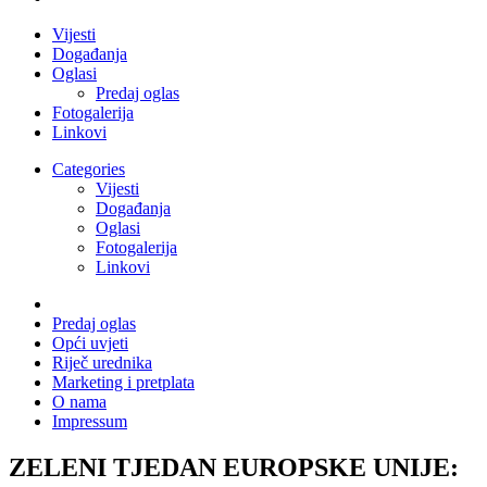
Vijesti
Događanja
Oglasi
Predaj oglas
Fotogalerija
Linkovi
Categories
Vijesti
Događanja
Oglasi
Fotogalerija
Linkovi
Predaj oglas
Opći uvjeti
Riječ urednika
Marketing i pretplata
O nama
Impressum
ZELENI TJEDAN EUROPSKE UNIJE: