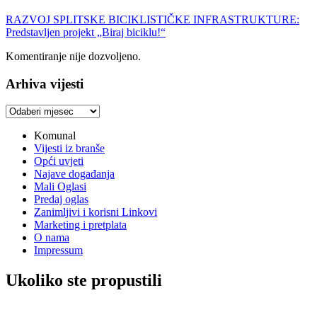
RAZVOJ SPLITSKE BICIKLISTIČKE INFRASTRUKTURE:
Predstavljen projekt „Biraj biciklu!“
Komentiranje nije dozvoljeno.
Arhiva vijesti
Arhiva
vijesti
Komunal
Vijesti iz branše
Opći uvjeti
Najave događanja
Mali Oglasi
Predaj oglas
Zanimljivi i korisni Linkovi
Marketing i pretplata
O nama
Impressum
Ukoliko ste propustili