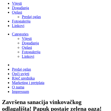
Vijesti
Događanja
Oglasi
Predaj oglas
Fotogalerija
Linkovi
Categories
Vijesti
Događanja
Oglasi
Fotogalerija
Linkovi
Predaj oglas
Opći uvjeti
Riječ urednika
Marketing i pretplata
O nama
Impressum
Završena sanacija vinkovačkog
odlagališta! Papuk postaje zelena oaza!