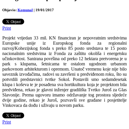
Objavio:
Komunal
|
19/01/2017
Print
Projekt vrijedan 33 mil. KN financiran je nepovratnim sredstvima
Europske unije iz Europskog fonda za regionalni
razvoj/Kohezijskog fonda s preko 85 posto sredstava te 15 posto
nacionalnim sredstvima iz Fonda za zaštitu okoliša i energetsku
učinkovitost. Sanirana površina od preko 12 hektara pretvorena je u
park s klupama, šetnicama te ostalom ugodnom urbanom
parkovnom arhitekturom i opremom. Unatoč vremenu koje nije bilo
saveznik izvođačima, radovi su završeni u predviđenom roku, što su
potvrdili predstavnici tvrtke Sokol. Postavili smo sedamdesetak
klupa i koševa te je posađena sva hortikultura koja je projektom bila
predviđena, rekao je glavni inženjer gradilišta Tvrtko Juroš za Glas
Slavonije. Prema ugovoru imamo održavanje tog prostora sljedeće
dvije godine, rekao je Juroš, pozvavši sve građane i posjetitelje
Vinkovaca da dođu i uživaju u novom parku.
Print