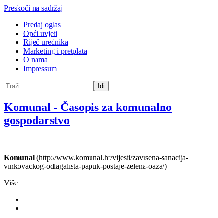
Preskoči na sadržaj
Predaj oglas
Opći uvjeti
Riječ urednika
Marketing i pretplata
O nama
Impressum
Idi
Komunal
-
Časopis za komunalno
gospodarstvo
Komunal
(http://www.komunal.hr/vijesti/zavrsena-sanacija-
vinkovackog-odlagalista-papuk-postaje-zelena-oaza/)
Više