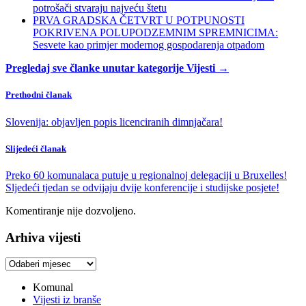
potrošači stvaraju najveću štetu
PRVA GRADSKA ČETVRT U POTPUNOSTI
POKRIVENA POLUPODZEMNIM SPREMNICIMA:
Sesvete kao primjer modernog gospodarenja otpadom
Pregledaj sve članke unutar kategorije Vijesti →
Prethodni članak
Slovenija: objavljen popis licenciranih dimnjačara!
Slijedeći članak
Preko 60 komunalaca putuje u regionalnoj delegaciji u Bruxelles!
Sljedeći tjedan se odvijaju dvije konferencije i studijske posjete!
Komentiranje nije dozvoljeno.
Arhiva vijesti
Arhiva
vijesti
Komunal
Vijesti iz branše