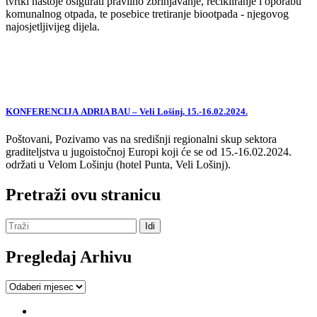
tvrtki nastoje osigurati pravilno zbrinjavanje, recikliranje i oporabu
komunalnog otpada, te posebice tretiranje biootpada - njegovog
najosjetljivijeg dijela.
KONFERENCIJA ADRIA BAU – Veli Lošinj, 15.-16.02.2024.
Poštovani, Pozivamo vas na središnji regionalni skup sektora
graditeljstva u jugoistočnoj Europi koji će se od 15.-16.02.2024.
održati u Velom Lošinju (hotel Punta, Veli Lošinj).
Pretraži ovu stranicu
Pregledaj Arhivu
Pregledaj
Arhivu