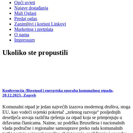
Opći uvjeti
Najave događanja
Mali Oglasi
Predaj oglas
Zanimljivi i korisni Linkovi
Marketing i pretplata
O nama
Impressum
Ukoliko ste propustili
Konferencija /Biootpad i energetska oporaba komunalnog otpada,
20.12.2023., Zagreb
Komunalni otpad je jedan najvećih izazova modernog društva, stoga
EU, kao vodeći svjetski pokretač „zelenog razvoja“ posljednjih
desetljeća usvaja različita rješenja za otpad koja se primjenjuju u
državama članicama. Naime, uz podršku Bruxellesa i nacionalnih
vlada područne i regionalne samouprave preko rada komunalnih