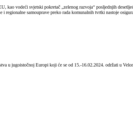
 kao vodeći svjetski pokretač „zelenog razvoja“ posljednjih desetljeća
 i regionalne samouprave preko rada komunalnih tvrtki nastoje osigurat
stva u jugoistočnoj Europi koji će se od 15.-16.02.2024. održati u Velom