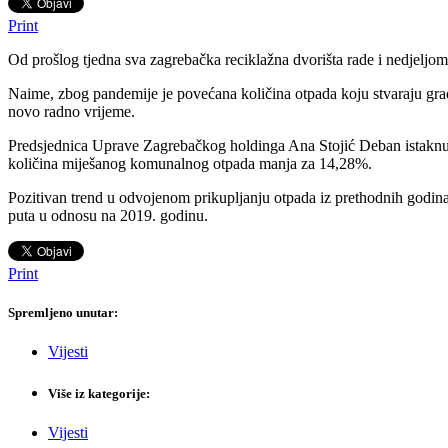
Print
Od prošlog tjedna sva zagrebačka reciklažna dvorišta rade i nedjeljom
Naime, zbog pandemije je povećana količina otpada koju stvaraju građa
novo radno vrijeme.
Predsjednica Uprave Zagrebačkog holdinga Ana Stojić Deban istaknula 
količina miješanog komunalnog otpada manja za 14,28%.
Pozitivan trend u odvojenom prikupljanju otpada iz prethodnih godina,
puta u odnosu na 2019. godinu.
Print
Spremljeno unutar:
Vijesti
Više iz kategorije:
Vijesti