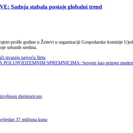
nja stabala postaje globalni trend
jem prošle godine u Ženevi u organizaciji Gospodarske komisije Ujed
nje urbanih sredina.
tvaraju najveću štetu
UPODZEMNIM SPREMNICIMA: Sesvete kao primjer modernog 
ršnom direktoricom
edan 37 milijuna kuna