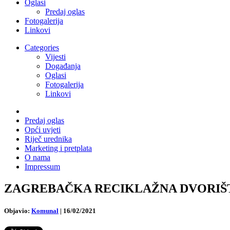
Oglasi
Predaj oglas
Fotogalerija
Linkovi
Categories
Vijesti
Događanja
Oglasi
Fotogalerija
Linkovi
Predaj oglas
Opći uvjeti
Riječ urednika
Marketing i pretplata
O nama
Impressum
ZAGREBAČKA RECIKLAŽNA DVORIŠTA ODS
Objavio:
Komunal
|
16/02/2021