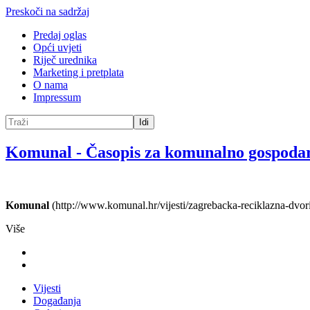
Preskoči na sadržaj
Predaj oglas
Opći uvjeti
Riječ urednika
Marketing i pretplata
O nama
Impressum
Idi
Komunal
-
Časopis za komunalno gospoda
Komunal
(http://www.komunal.hr/vijesti/zagrebacka-reciklazna-dvorist
Više
Vijesti
Događanja