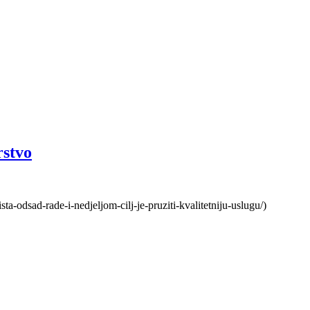
rstvo
a-odsad-rade-i-nedjeljom-cilj-je-pruziti-kvalitetniju-uslugu/)