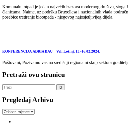
Komunalni otpad je jedan najvećih izazova modernog društva, stoga EU,
članicama. Naime, uz podršku Bruxellesa i nacionalnih vlada područne
posebice tretiranje biootpada - njegovog najosjetljivijeg dijela.
KONFERENCIJA ADRIA BAU – Veli Lošinj, 15.-16.02.2024.
Poštovani, Pozivamo vas na središnji regionalni skup sektora graditelj
Pretraži ovu stranicu
Pregledaj Arhivu
Pregledaj
Arhivu