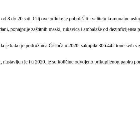
 od 8 do 20 sati. Cilj ove odluke je poboljšati kvalitetu komunalne usl
ni, ponajprije zaštitnih maski, rukavica i ambalaže od dezinficijensa pa
je kako je podružnica Čistoća u 2020. sakupila 306.442 tone svih vrst
 nastavljen je i u 2020. te su količine odvojeno prikupljenog papira po