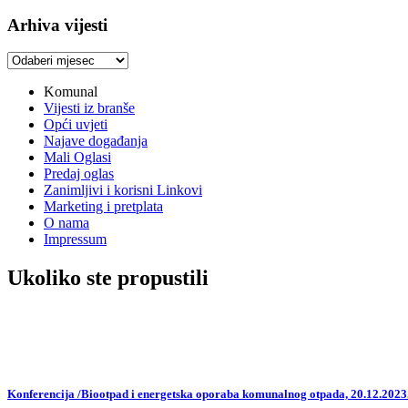
Arhiva vijesti
Arhiva
vijesti
Komunal
Vijesti iz branše
Opći uvjeti
Najave događanja
Mali Oglasi
Predaj oglas
Zanimljivi i korisni Linkovi
Marketing i pretplata
O nama
Impressum
Ukoliko ste propustili
Konferencija /Biootpad i energetska oporaba komunalnog otpada, 20.12.2023