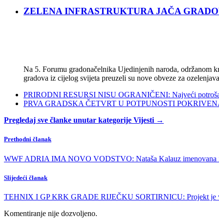
ZELENA INFRASTRUKTURA JAČA GRADOVE: Sad
Na 5. Forumu gradonačelnika Ujedinjenih naroda, održanom kra
gradova iz cijelog svijeta preuzeli su nove obveze za ozelenjava
PRIRODNI RESURSI NISU OGRANIČENI: Najveći potrošači s
PRVA GRADSKA ČETVRT U POTPUNOSTI POKRIVENA POL
Pregledaj sve članke unutar kategorije Vijesti →
Prethodni članak
WWF ADRIA IMA NOVO VODSTVO: Nataša Kalauz imenovana izv
Slijedeći članak
TEHNIX I GP KRK GRADE RIJEČKU SORTIRNICU: Projekt je vrij
Komentiranje nije dozvoljeno.