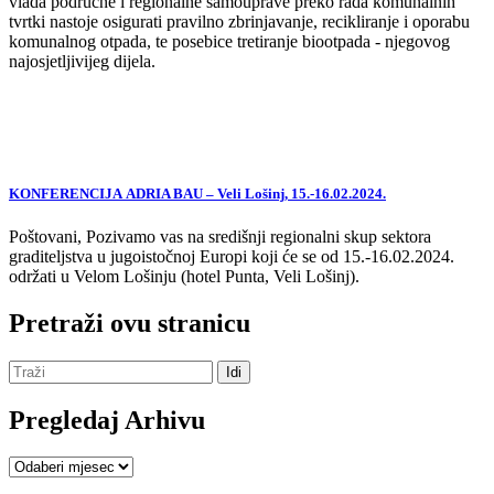
vlada područne i regionalne samouprave preko rada komunalnih
tvrtki nastoje osigurati pravilno zbrinjavanje, recikliranje i oporabu
komunalnog otpada, te posebice tretiranje biootpada - njegovog
najosjetljivijeg dijela.
KONFERENCIJA ADRIA BAU – Veli Lošinj, 15.-16.02.2024.
Poštovani, Pozivamo vas na središnji regionalni skup sektora
graditeljstva u jugoistočnoj Europi koji će se od 15.-16.02.2024.
održati u Velom Lošinju (hotel Punta, Veli Lošinj).
Pretraži ovu stranicu
Pregledaj Arhivu
Pregledaj
Arhivu