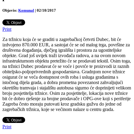
Objavio:
Komunal
|
02/10/2017
Print
Za tržnicu koja će se graditi u zagrebačkoj četvrti Dubec, bit će
izdvojeno 870.000 EUR, a sastojat će se od malog trga, površine za
društvena događanja, dječjeg igrališta i prostora za ugostiteljske
objekte. Grad još uvijek traži izvođača radova, a na ovom novom
infrastrukturnom objektu pretežito će se prodavati tekstil. Osim toga,
na tržnici Dubec prodavat će se voće i povrće te proizvodi iz raznih
obiteljsko-poljoprivrednih gospodarstava. Gradnjom nove tržnice
osigurat će se veća dostupnost ovih roba i usluga građanima s
istočnog dijela grada, a dobra prometna povezanost zahvaljujući
okretištu tramvaja i stajalištu autobusa sigurno će doprinijeti velikom
broju posjetitelja tržnice. Osim za posjetitelje, lokacija nove tržnice
bit će dobro rješenje za brojne prodavače i OPG-ove koji s periferije
Zagreba često moraju putovati kroz gradsku gužvu do jedne od
zagrebačkih tržnica, koje se većinom nalaze u centru grada.
Print