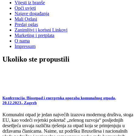
Vijesti iz branše
Opći uvjeti
Najave događanja
Mali Oglasi
Predaj oglas
Zanimljivi i korisni Linkovi
Marketing i pretplata
O nama
Impressum
Ukoliko ste propustili
Konferencija /Biootpad i energetska oporaba komunalnog otpada,
20.12.2023., Zagreb
Komunalni otpad je jedan najvećih izazova modernog društva, stoga
EU, kao vodeći svjetski pokretač „zelenog razvoja“ posljednjih
desetljeća usvaja različita rješenja za otpad koja se primjenjuju u
državama članicama. Naime, uz podršku Bruxellesa i nacionalnih