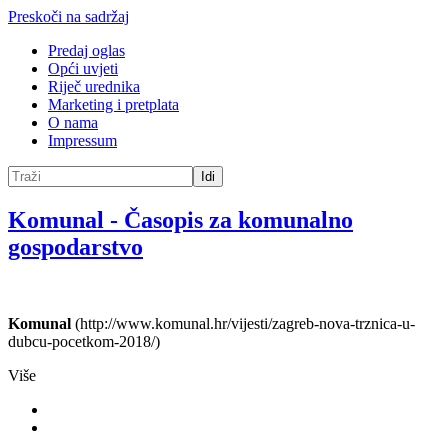
Preskoči na sadržaj
Predaj oglas
Opći uvjeti
Riječ urednika
Marketing i pretplata
O nama
Impressum
Idi
Komunal
-
Časopis za komunalno
gospodarstvo
Komunal
(http://www.komunal.hr/vijesti/zagreb-nova-trznica-u-
dubcu-pocetkom-2018/)
Više