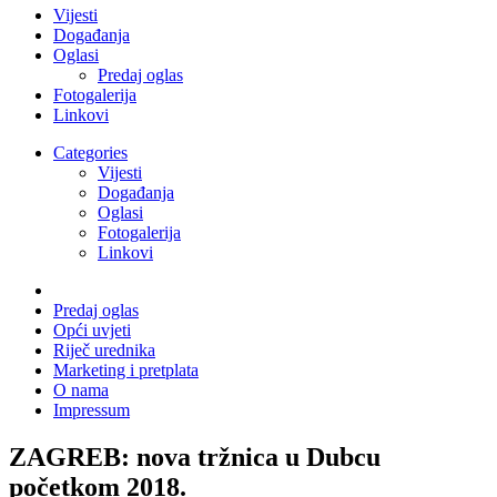
Vijesti
Događanja
Oglasi
Predaj oglas
Fotogalerija
Linkovi
Categories
Vijesti
Događanja
Oglasi
Fotogalerija
Linkovi
Predaj oglas
Opći uvjeti
Riječ urednika
Marketing i pretplata
O nama
Impressum
ZAGREB: nova tržnica u Dubcu
početkom 2018.