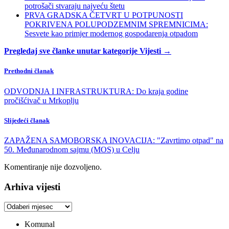
potrošači stvaraju najveću štetu
PRVA GRADSKA ČETVRT U POTPUNOSTI
POKRIVENA POLUPODZEMNIM SPREMNICIMA:
Sesvete kao primjer modernog gospodarenja otpadom
Pregledaj sve članke unutar kategorije Vijesti →
Prethodni članak
ODVODNJA I INFRASTRUKTURA: Do kraja godine
pročišćivač u Mrkoplju
Slijedeći članak
ZAPAŽENA SAMOBORSKA INOVACIJA: "Zavrtimo otpad" na
50. Međunarodnom sajmu (MOS) u Celju
Komentiranje nije dozvoljeno.
Arhiva vijesti
Arhiva
vijesti
Komunal