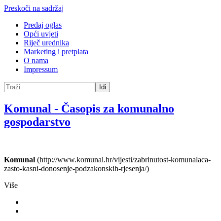
Preskoči na sadržaj
Predaj oglas
Opći uvjeti
Riječ urednika
Marketing i pretplata
O nama
Impressum
Idi
Komunal
-
Časopis za komunalno
gospodarstvo
Komunal
(http://www.komunal.hr/vijesti/zabrinutost-komunalaca-
zasto-kasni-donosenje-podzakonskih-rjesenja/)
Više