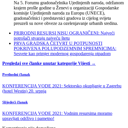
Na 5. Forumu gradonačelnika Ujedinjenih naroda, održanom
krajem prošle godine u Ženevi u organizaciji Gospodarske
komisije Ujedinjenih naroda za Europu (UNECE),
gradonačelnici i predstavnici gradova iz cijelog svijeta
preuzeli su nove obveze za ozelenjavanje urbanih sredina.
PRIRODNI RESURSI NISU OGRANIČENI: Najveći
potrošači stvaraju najveću štetu
PRVA GRADSKA ČETVRT U POTPUNOSTI
POKRIVENA POLUPODZEMNIM SPREMNICIMA:
Sesvete kao primjer modernog gospodarenja otpadom
Pregledaj sve članke unutar kategorije Vijesti →
Prethodni članak
KONFERENCIJA VODE 2021: Sektorsko okupljanje u Zagrebu
(hotel Westin) 20. srpnja
Slijedeći članak
KONFERENCIJA VODE 2021: Vodnim resursima moramo
upravljati održivo i pametno!