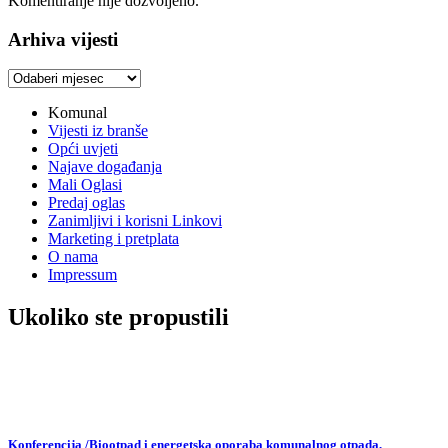
Komentiranje nije dozvoljeno.
Arhiva vijesti
Arhiva
vijesti
Komunal
Vijesti iz branše
Opći uvjeti
Najave događanja
Mali Oglasi
Predaj oglas
Zanimljivi i korisni Linkovi
Marketing i pretplata
O nama
Impressum
Ukoliko ste propustili
Konferencija /Biootpad i energetska oporaba komunalnog otpada,