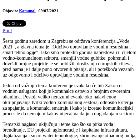
Objavio:
Komunal
|
09/07/2021
Print
Šestu godinu zaredom u Zagrebu se održava konferencija „Vode
2021“, a glavna tema je „Održivo upravljanje vodnim resursima i
smart tehnologije“. Iako smo proteklih godina napredovali u cijelom
vodno-komunalnom sektoru, smanjili vodne gubitke, pokrenuli i
dovršili brojne projekte te se približili dostizanju europskih ciljeva,
pred nama je i dalje puno otvorenih pitanja, ali i poteškoća vezanih
uz odgovorno i održivo upravljanje vodnim resursima.
Jedna od važnijih tema konferencije svakako će biti Zakon o
vodnim uslugama koji je komunalce ostavio s brojnim otvorenim
pitanjima. Postoji veliko nerazumijevanje oko najavljenog
okrupnjavanja tvrtki vodno-komunalnog sektora, odnosno kriterija
za spajanje, a komunalci smatraju i kako je izostao komunikacijski
proces te da nemaju nikakav utjecaj na daljnja događanja u sektoru.
Tematski naglasci uključuju i teme kao što su pitka voda i
brendiranje, EU projekti, aglomeracije i kapitalna infrastruktura,
digitalizacija i smart water tehnologije, zbrinjavanje otpadnog mulja,