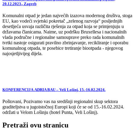
20.12.2023., Zagreb
Komunalni otpad je jedan najvećih izazova modernog društva, stoga
EU, kao vodeći svjetski pokretač „zelenog razvoja“ posljednjih
desetljeća usvaja različita rješenja za otpad koja se primjenjuju u
državama članicama. Naime, uz podršku Bruxellesa i nacionalnih
vlada područne i regionalne samouprave preko rada komunalnih
tvrtki nastoje osigurati pravilno zbrinjavanje, recikliranje i oporabu
komunalnog otpada, te posebice tretiranje biootpada - njegovog
najosjetljivijeg dijela.
KONFERENCIJA ADRIA BAU – Veli Lošinj, 15.-16.02.2024.
Poštovani, Pozivamo vas na središnji regionalni skup sektora
graditeljstva u jugoistočnoj Europi koji će se od 15.-16.02.2024.
održati u Velom Lošinju (hotel Punta, Veli Lošinj).
Pretraži ovu stranicu