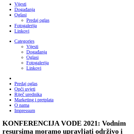
Vijesti
Događanja
Oglasi
Predaj oglas
Fotogalerija
Linkovi
Categories
Vijesti
Događanja
Oglasi
Fotogalerija
Linkovi
Predaj oglas
Opći uvjeti
Riječ urednika
Marketing i pretplata
O nama
Impressum
KONFERENCIJA VODE 2021: Vodnim
resursima moramo upravljati održivo i