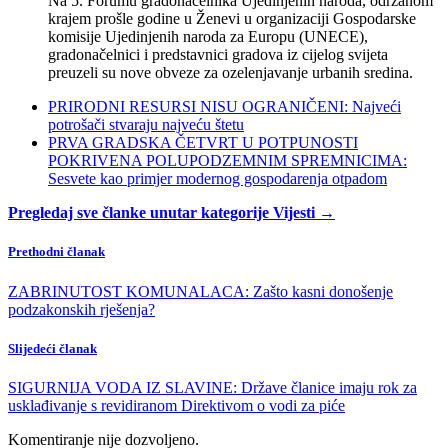
Na 5. Forumu gradonačelnika Ujedinjenih naroda, održanom
krajem prošle godine u Ženevi u organizaciji Gospodarske
komisije Ujedinjenih naroda za Europu (UNECE),
gradonačelnici i predstavnici gradova iz cijelog svijeta
preuzeli su nove obveze za ozelenjavanje urbanih sredina.
PRIRODNI RESURSI NISU OGRANIČENI: Najveći
potrošači stvaraju najveću štetu
PRVA GRADSKA ČETVRT U POTPUNOSTI
POKRIVENA POLUPODZEMNIM SPREMNICIMA:
Sesvete kao primjer modernog gospodarenja otpadom
Pregledaj sve članke unutar kategorije Vijesti →
Prethodni članak
ZABRINUTOST KOMUNALACA: Zašto kasni donošenje
podzakonskih rješenja?
Slijedeći članak
SIGURNIJA VODA IZ SLAVINE: Države članice imaju rok za
usklađivanje s revidiranom Direktivom o vodi za piće
Komentiranje nije dozvoljeno.