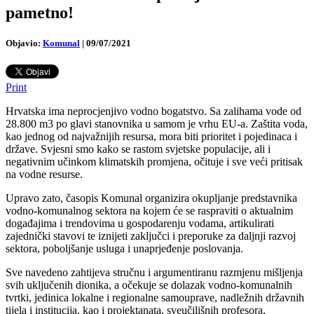
pametno!
Objavio:
Komunal
|
09/07/2021
Print
Hrvatska ima neprocjenjivo vodno bogatstvo. Sa zalihama vode od
28.800 m3 po glavi stanovnika u samom je vrhu EU-a. Zaštita voda,
kao jednog od najvažnijih resursa, mora biti prioritet i pojedinaca i
države. Svjesni smo kako se rastom svjetske populacije, ali i
negativnim učinkom klimatskih promjena, očituje i sve veći pritisak
na vodne resurse.
Upravo zato, časopis Komunal organizira okupljanje predstavnika
vodno-komunalnog sektora na kojem će se raspraviti o aktualnim
događajima i trendovima u gospodarenju vodama, artikulirati
zajednički stavovi te iznijeti zaključci i preporuke za daljnji razvoj
sektora, poboljšanje usluga i unaprjeđenje poslovanja.
Sve navedeno zahtijeva stručnu i argumentiranu razmjenu mišljenja
svih uključenih dionika, a očekuje se dolazak vodno-komunalnih
tvrtki, jedinica lokalne i regionalne samouprave, nadležnih državnih
tijela i institucija, kao i projektanata, sveučilišnih profesora,