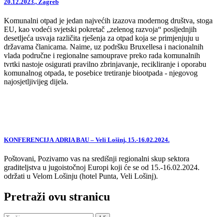
20.12.2023., Zagreb
Komunalni otpad je jedan najvećih izazova modernog društva, stoga
EU, kao vodeći svjetski pokretač „zelenog razvoja“ posljednjih
desetljeća usvaja različita rješenja za otpad koja se primjenjuju u
državama članicama. Naime, uz podršku Bruxellesa i nacionalnih
vlada područne i regionalne samouprave preko rada komunalnih
tvrtki nastoje osigurati pravilno zbrinjavanje, recikliranje i oporabu
komunalnog otpada, te posebice tretiranje biootpada - njegovog
najosjetljivijeg dijela.
KONFERENCIJA ADRIA BAU – Veli Lošinj, 15.-16.02.2024.
Poštovani, Pozivamo vas na središnji regionalni skup sektora
graditeljstva u jugoistočnoj Europi koji će se od 15.-16.02.2024.
održati u Velom Lošinju (hotel Punta, Veli Lošinj).
Pretraži ovu stranicu