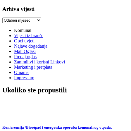
Arhiva vijesti
Arhiva
vijesti
Komunal
Vijesti iz branše
Opći uvjeti
Najave događanja
Mali Oglasi
Predaj oglas
Zanimljivi i korisni Linkovi
Marketing i pretplata
O nama
Impressum
Ukoliko ste propustili
Konferencija /Biootpad i energetska oporaba komunalnog otpada,