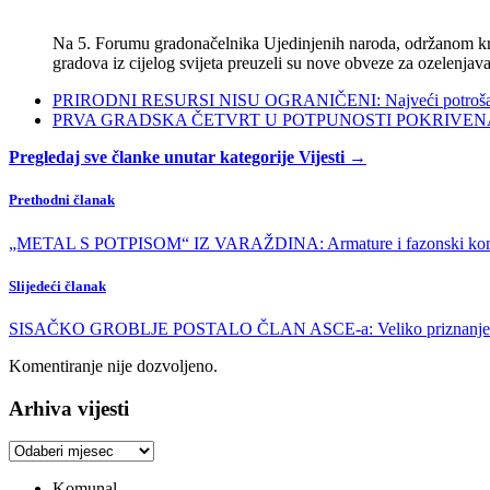
Na 5. Forumu gradonačelnika Ujedinjenih naroda, održanom kra
gradova iz cijelog svijeta preuzeli su nove obveze za ozelenjava
PRIRODNI RESURSI NISU OGRANIČENI: Najveći potrošači s
PRVA GRADSKA ČETVRT U POTPUNOSTI POKRIVENA POL
Pregledaj sve članke unutar kategorije Vijesti →
Prethodni članak
„METAL S POTPISOM“ IZ VARAŽDINA: Armature i fazonski komad
Slijedeći članak
SISAČKO GROBLJE POSTALO ČLAN ASCE-a: Veliko priznanje z
Komentiranje nije dozvoljeno.
Arhiva vijesti
Arhiva
vijesti
Komunal