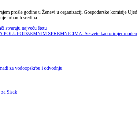
jem prošle godine u Ženevi u organizaciji Gospodarske komisije Ujed
nje urbanih sredina.
tvaraju najveću štetu
UPODZEMNIM SPREMNICIMA: Sesvete kao primjer modernog 
i za vodoopskrbu i odvodnju
a Sisak