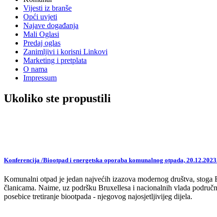
Vijesti iz branše
Opći uvjeti
Najave događanja
Mali Oglasi
Predaj oglas
Zanimljivi i korisni Linkovi
Marketing i pretplata
O nama
Impressum
Ukoliko ste propustili
Konferencija /Biootpad i energetska oporaba komunalnog otpada, 20.12.2023
Komunalni otpad je jedan najvećih izazova modernog društva, stoga EU,
članicama. Naime, uz podršku Bruxellesa i nacionalnih vlada područne
posebice tretiranje biootpada - njegovog najosjetljivijeg dijela.