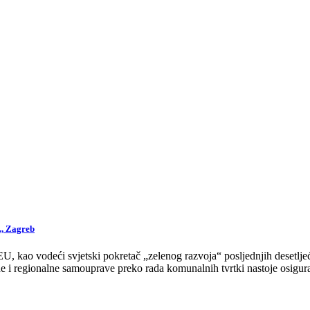
., Zagreb
 kao vodeći svjetski pokretač „zelenog razvoja“ posljednjih desetljeća
 i regionalne samouprave preko rada komunalnih tvrtki nastoje osigurat