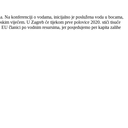
vna. Na konferenciji o vodama, inicijalno je poslužena voda u bocama,
pskim vijećem.
U Zagreb će tijekom prve polovice 2020. stići tisuće
oj EU članici po vodnim resursima, jer posjedujemo per kapita zalihe