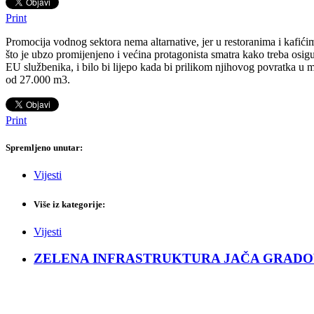
Print
Promocija vodnog sektora nema altarnative, jer u restoranima i kafići
što je ubzo promijenjeno i većina protagonista smatra kako treba osi
EU službenika, i bilo bi lijepo kada bi prilikom njihovog povratka u 
od 27.000 m3.
Print
Spremljeno unutar:
Vijesti
Više iz kategorije:
Vijesti
ZELENA INFRASTRUKTURA JAČA GRADOVE: Sad