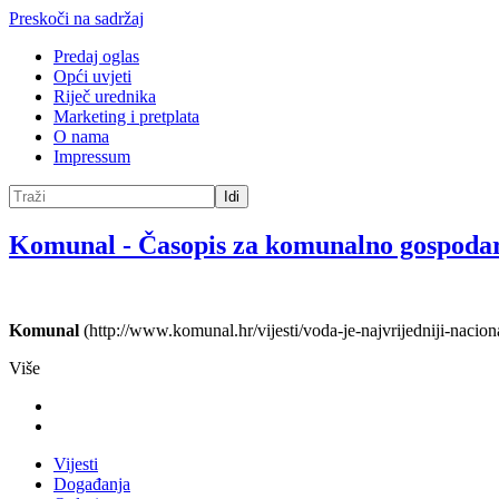
Preskoči na sadržaj
Predaj oglas
Opći uvjeti
Riječ urednika
Marketing i pretplata
O nama
Impressum
Idi
Komunal
-
Časopis za komunalno gospoda
Komunal
(http://www.komunal.hr/vijesti/voda-je-najvrijedniji-nacion
Više
Vijesti
Događanja