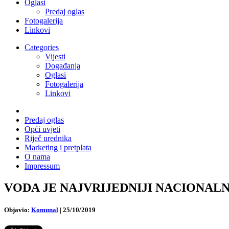
Oglasi
Predaj oglas
Fotogalerija
Linkovi
Categories
Vijesti
Događanja
Oglasi
Fotogalerija
Linkovi
Predaj oglas
Opći uvjeti
Riječ urednika
Marketing i pretplata
O nama
Impressum
VODA JE NAJVRIJEDNIJI NACIONALNI RE
Objavio:
Komunal
|
25/10/2019