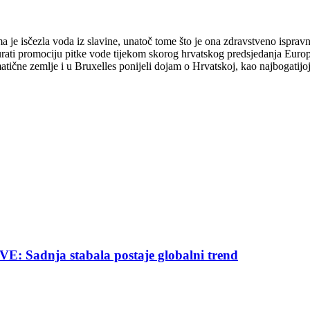
ma je isčezla voda iz slavine, unatoč tome što je ona zdravstveno ispra
gurati promociju pitke vode tijekom skorog hrvatskog predsjedanja Euro
matične zemlje i u Bruxelles ponijeli dojam o Hrvatskoj, kao najbogatij
nja stabala postaje globalni trend