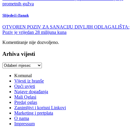
prometnih gužva
Slijedeći članak
OTVOREN POZIV ZA SANACIJU DIVLJIH ODLAGALIŠTA:
Poziv je vrijedan 28 milijuna kuna
Komentiranje nije dozvoljeno.
Arhiva vijesti
Arhiva
vijesti
Komunal
Vijesti iz branše
Opći uvjeti
Najave događanja
Mali Oglasi
Predaj oglas
Zanimljivi i korisni Linkovi
Marketing i pretplata
O nama
Impressum