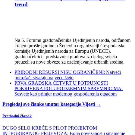
trend
Na 5. Forumu gradonačelnika Ujedinjenih naroda, održanom
krajem prošle godine u Ženevi u organizaciji Gospodarske
komisije Ujedinjenih naroda za Europu (UNECE),
gradonačelnici i predstavnici gradova iz cijelog svijeta
preuzeli su nove obveze za ozelenjavanje urbanih sredina.
PRIRODNI RESURSI NISU OGRANIČENI: Najveći
potrošači stvaraju najveću štetu
PRVA GRADSKA ČETVRT U POTPUNOSTI
POKRIVENA POLUPODZEMNIM SPREMNICIMA:
Sesvete kao primjer modernog gospodarenja otpadom
Pregledaj sve članke unutar kategorije Vijesti →
Prethodni članak
DUGO SELO KREĆE S PILOT PROJEKTOM
INTEGRIRANOG PRIJEVOZA: Bolja povezanost i smanjenje