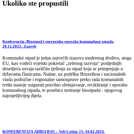
Ukoliko ste propustili
Konferencija /Biootpad i energetska oporaba komunalnog otpada,
20.12.2023., Zagreb
Komunalni otpad je jedan najvećih izazova modernog društva, stoga
EU, kao vodeći svjetski pokretač „zelenog razvoja“ posljednjih
desetljeća usvaja različita rješenja za otpad koja se primjenjuju u
državama članicama. Naime, uz podršku Bruxellesa i nacionalnih
vlada područne i regionalne samouprave preko rada komunalnih
tvrtki nastoje osigurati pravilno zbrinjavanje, recikliranje i oporabu
komunalnog otpada, te posebice tretiranje biootpada - njegovog
najosjetljivijeg dijela.
KONFERENCIJA ADRIA BAU – Veli Lošinj, 15.-16.02.2024.