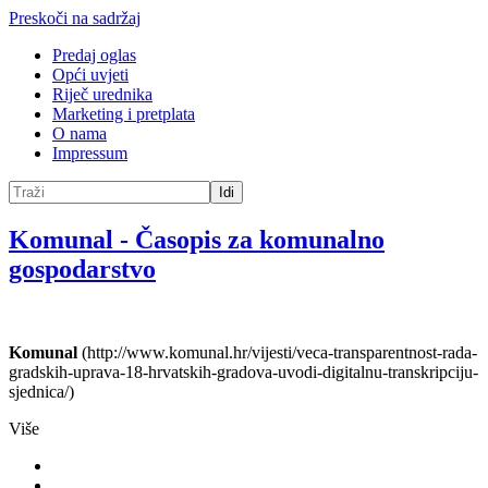
Preskoči na sadržaj
Predaj oglas
Opći uvjeti
Riječ urednika
Marketing i pretplata
O nama
Impressum
Idi
Komunal
-
Časopis za komunalno
gospodarstvo
Komunal
(http://www.komunal.hr/vijesti/veca-transparentnost-rada-
gradskih-uprava-18-hrvatskih-gradova-uvodi-digitalnu-transkripciju-
sjednica/)
Više