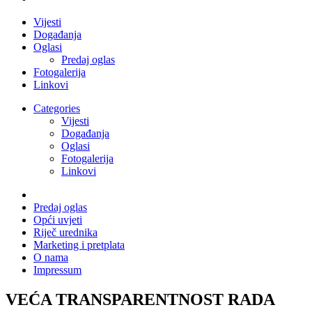
Vijesti
Događanja
Oglasi
Predaj oglas
Fotogalerija
Linkovi
Categories
Vijesti
Događanja
Oglasi
Fotogalerija
Linkovi
Predaj oglas
Opći uvjeti
Riječ urednika
Marketing i pretplata
O nama
Impressum
VEĆA TRANSPARENTNOST RADA